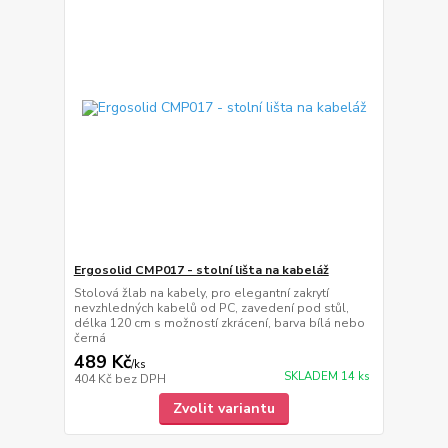
Ergosolid CMP017 - stolní lišta na kabeláž
Stolová žlab na kabely, pro elegantní zakrytí
nevzhledných kabelů od PC, zavedení pod stůl,
délka 120 cm s možností zkrácení, barva bílá nebo
černá
489 Kč
/
ks
SKLADEM 14 ks
404 Kč
bez DPH
Zvolit variantu