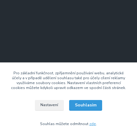
Pro základní funkčnost, zpříjemnění používání webu, analytické
Kontaktujte nás
účely a v případě udělení souhlasu také pro účely cílení reklamy
využíváme soubory cookies. Nastavení vlastních preferencí
cookies můžete kdykoli upravit odkazem ve spodní části stránek.
+420 733 701 897
(Po–Pá 7:00–14:30 hod.)
Souhlasím
Nastavení
info@drzakyastolky.cz
Souhlas můžete odmítnout
zde
.