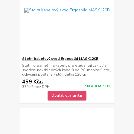
Stolní kabelový svod Ergosolid MASK120B
Stolní organizér na kabely pro elegantní zakrytí a
svedení nevzhledných kabelů od PC, monitorů atp.,
uchycení podlaha - stůl, délka 120 cm
459 Kč
/
ks
SKLADEM 22 ks
379 Kč
bez DPH
Zvolit variantu