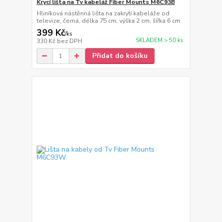
Krycí lišta na Tv kabeláž Fiber Mounts M6C93B
Hliníková nástěnná lišta na zakrytí kabeláže od
televize, černá, délka 75 cm, výška 2 cm, šířka 6 cm
399 Kč
/
ks
SKLADEM > 50 ks
330 Kč
bez DPH
Přidat do košíku