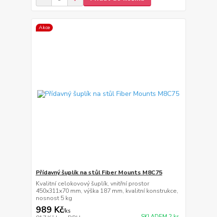
Akce
Přídavný šuplík na stůl Fiber Mounts M8C75
Kvalitní celokovový šuplík, vnitřní prostor
450x311x70 mm, výška 187 mm, kvalitní konstrukce,
nosnost 5 kg
989 Kč
/
ks
SKLADEM 2 ks