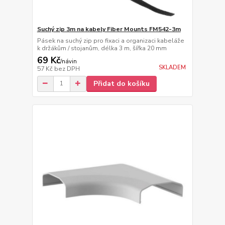
Suchý zip 3m na kabely Fiber Mounts FM542-3m
Pásek na suchý zip pro fixaci a organizaci kabeláže
k držákům / stojanům, délka 3 m, šířka 20 mm
69 Kč
/
návin
SKLADEM
57 Kč
bez DPH
Přidat do košíku