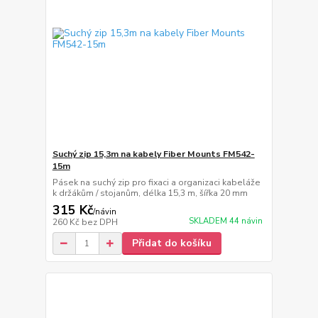
Suchý zip 15,3m na kabely Fiber Mounts FM542-
15m
Pásek na suchý zip pro fixaci a organizaci kabeláže
k držákům / stojanům, délka 15,3 m, šířka 20 mm
315 Kč
/
návin
SKLADEM 44 návin
260 Kč
bez DPH
Přidat do košíku