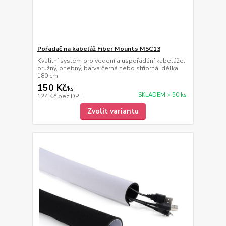
Pořadač na kabeláž Fiber Mounts M5C13
Kvalitní systém pro vedení a uspořádání kabeláže,
pružný, ohebný, barva černá nebo stříbrná, délka
180 cm
150 Kč
/
ks
SKLADEM > 50 ks
124 Kč
bez DPH
Zvolit variantu