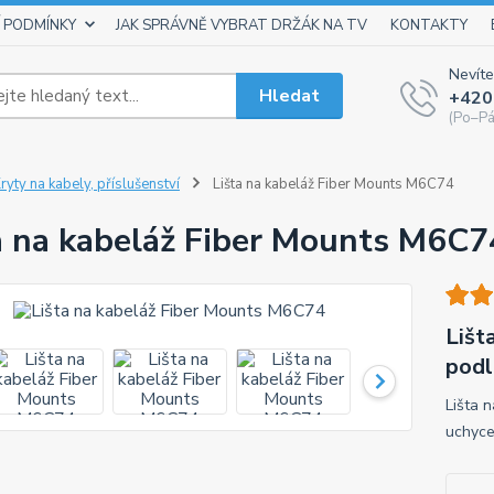
 PODMÍNKY
JAK SPRÁVNĚ VYBRAT DRŽÁK NA TV
KONTAKTY
Nevíte
Hledat
+420
(Po–Pá
ryty na kabely, příslušenství
Lišta na kabeláž Fiber Mounts M6C74
a na kabeláž Fiber Mounts M6C7
Lišt
podl
Lišta 
uchyce