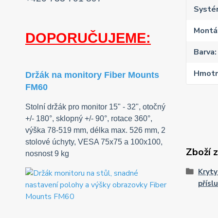
Systé
Montáž
DOPORUČUJEME:
Barva
Hmotn
Držák na monitory Fiber Mounts
FM60
Stolní držák pro monitor 15" - 32", otočný
+/- 180°, sklopný +/- 90°, rotace 360°,
výška 78-519 mm, délka max. 526 mm, 2
stolové úchyty, VESA 75x75 a 100x100,
Zboží 
nosnost 9 kg
Kryty
přísl