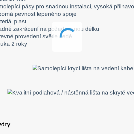
molepící pásy pro snadnou instalaci, vysoká přilnavo
borná pevnost lepeného spoje
eriál plast
adné zakrácení na požadovanou délku
revné provedení světle šedé
ruka 2 roky
etry