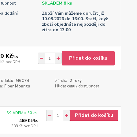
tupnost
SKLADEM 8 ks
a dodání
Zboží Vám můžeme doručit již
10.08.2026 do 16:00. Stačí, když
zboží objednáte nejpozději do
zítra do 13:00
9 Kč
/
ks
Přidat do košíku
 Kč
bez DPH
roduktu:
M6C74
Záruka:
2 roky
e:
Fiber Mounts
Hlídat cenu / dostupnost
SKLADEM > 50 ks
Přidat do košíku
469 Kč
/
ks
388 Kč
bez DPH