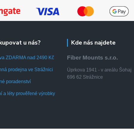
kupovat u nás?
Kde nás najdete
Fiber Mounts s.r.o.
va ZDARMA nad 2490 Kč
ná prodejna ve Strážnici
Úprkova 1941 - v areálu Šohaj
696 62 Strážnice
né poradenství
ní a léty prověřené výrobky