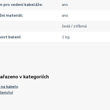
m pro vedení kabeláže
ano
ní materiál
ano
šedá / stříbrná
ost balení
1 kg
zařazeno v kategoriích
 na kabely,
ušenství