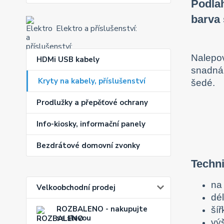
Podlah
barva 
Elektro a příslušenství:
Nalepov
HDMi USB kabely
snadná 
Kryty na kabely, příslušenství
šedé.
Prodlužky a přepěťové ochrany
Info-kiosky, informační panely
Bezdrátové domovní zvonky
Techn
na
Velkoobchodní prodej
dé
ROZBALENO - nakupujte
ší
se slevou
vý