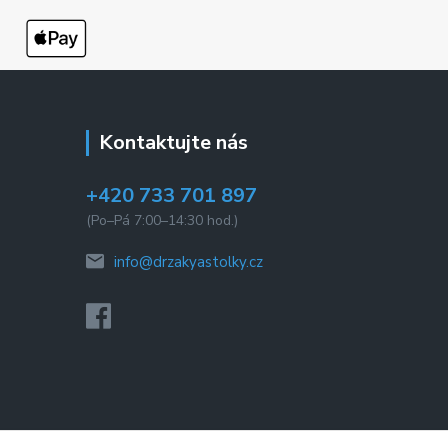
Kontaktujte nás
+420 733 701 897
(Po–Pá 7:00–14:30 hod.)
info@drzakyastolky.cz