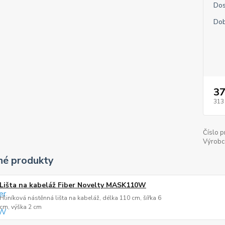
Dos
Dob
37
313
Číslo p
Výrobc
é produkty
Lišta na kabeláž Fiber Novelty MASK110W
Hliníková nástěnná lišta na kabeláž, délka 110 cm, šířka 6
cm, výška 2 cm