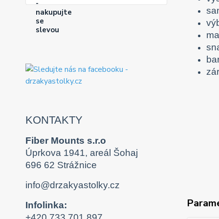
sa
vý
mat
sn
ba
zá
KONTAKTY
Fiber Mounts s.r.o
Úprkova 1941, areál Šohaj
696 62 Strážnice
info@drzakyastolky.cz
Param
Infolinka:
+420 733 701 897