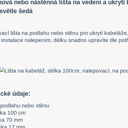
ová nebo nástěnná lišta na vedení a ukrytí 
světle šedá
ací lišta na podlahu nebo stěnu pro ukrytí kabeláže
instalace nalepením, délku snadno upravíte dle pot
ické údaje:
 podlahu nebo stěnu
lka 100 cm
řka 70 mm
ška 17 mm