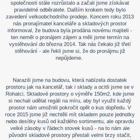
společnosti stále rozrůstalo a začali jsme získávat
pravidelné odběratele. Dalším krokem tedy bylo
zavedení velkoobchodního prodeje. Koncem roku 2013
nás pronajímatel kanceláře a skladových prostor
informoval, že budova byla prodána novému majiteli -
ten neměl o pronájem zájem a měli jsme termín na
vystěhování do března 2014. Tak nás čekalo již třetí
stěhování - ale řekli jsme si, že do pronájmu již
nepůjdeme.
Narazili jsme na budovu, která nabízela dostatek
prostoru jak na kancelář, tak i sklady a ocitli jsme se v
Rohatci. Skladové prostory o výměře 150m2, kde jsme
si nechali udělat regáli na míru, aby byl využit každý
prostor nám umožnili pokročit opět o kus dopředu. V
roce 2015 jsme již nechtěli mít skladem pouze jednotky
nebo desítky kusů od každého sortimentu, ale opravdu
velké zásoby v řádech stovek kusů - na to nám ale
původní skladové prostory přestali velmi brzy stačit,