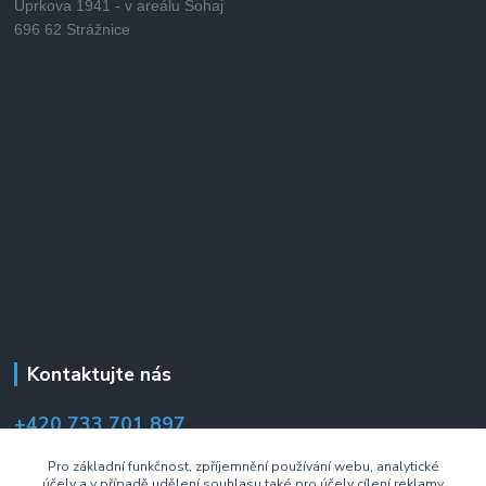
Úprkova 1941 - v areálu Šohaj
696 62 Strážnice
Kontaktujte nás
+420 733 701 897
(Po–Pá 7:00–14:30 hod.)
Pro základní funkčnost, zpříjemnění používání webu, analytické
účely a v případě udělení souhlasu také pro účely cílení reklamy