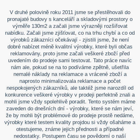
V druhé polovině roku 2011 jsme se přestěhovali do
pronajaté budovy s kanceláří a skladovými prostory o
výměře 130m2 a začali jsme výrazněji rozšiřovat
nabídku. Začali jsme zjišťovat, co na trhu chybí a co od
výrobků zákazníci očekávají - zjistili jsme, že není
dobré nabízet méně kvalitní výrobky, které byli občas
reklamovány, proto jsme začali veškeré zboží před
uvedením do prodeje sami testovat. Tato práce navíc
nám ale, pokud se na to podíváme zpětně, ušetřila
nemalé náklady na reklamace a vrácené zboží a
naprosto minimalizovala reklamace a počet
nespokojených zákazníků, ale taktéž jsme narozdíl od
konkurence veškeré výrobky v prodeji perfektně znali a
mohli jsme vždy spolehlivě poradit. Tento systém máme
zaveden do dnešních dní - výrobky, které se nám jeví,
že by mohli být problémové do prodeje prostě nedáme,
výrobky které testem kvality projdou si vždy ošaháme a
otestujeme, známe jejich přednosti a případné
nedostatky. Postupem času se povědomí o naší