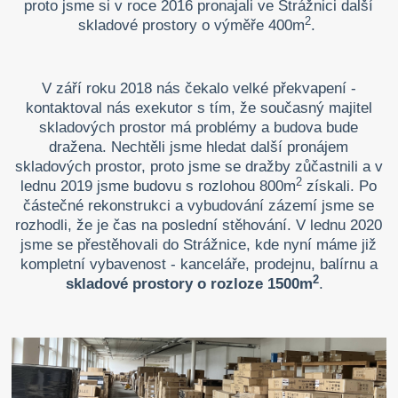
proto jsme si v roce 2016 pronajali ve Strážnici další
2
skladové prostory o výměře 400m
.
V září roku 2018 nás čekalo velké překvapení -
kontaktoval nás exekutor s tím, že současný majitel
skladových prostor má problémy a budova bude
dražena. Nechtěli jsme hledat další pronájem
skladových prostor, proto jsme se dražby zůčastnili a v
2
lednu 2019 jsme budovu s rozlohou 800m
získali. Po
částečné rekonstrukci a vybudování zázemí jsme se
rozhodli, že je čas na poslední stěhování. V lednu 2020
jsme se přestěhovali do Strážnice, kde nyní máme již
kompletní vybavenost - kanceláře, prodejnu, balírnu a
2
skladové prostory o rozloze 1500m
.