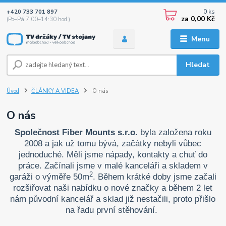
0
ks
+420 733 701 897
za
0,00 Kč
(Po–Pá 7:00–14:30 hod.)
Menu
Hledat
Úvod
ČLÁNKY A VIDEA
O nás
O nás
Společnost Fiber Mounts s.r.o.
byla založena roku
2008 a jak už tomu bývá, začátky nebyli vůbec
jednoduché. Měli jsme nápady, kontakty a chuť do
práce. Začínali jsme v malé kanceláři a skladem v
2
garáži o výměře 50m
. Během krátké doby jsme začali
rozšiřovat naši nabídku o nové značky a během 2 let
nám původní kancelář a sklad již nestačili, proto přišlo
na řadu první stěhování.