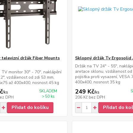
 televizní držák Fiber Mounts
Sklopný držák Tv Ergosolid
Držák na TV 24" - 55", naklápěn
aretace sklonu, vzdálenost od
 TV monitor 30" - 70", naklápění
pojistka proti vysazení, VESA 
12°, vzdálenost od zdi 53 mm,
400x400, nosnost 35 kg
x75 až 400x400, nosnost 45 kg
č
249 Kč
SKLADEM
/
ks
/
ks
> 50 ks
ez DPH
206 Kč
bez DPH
Přidat do košíku
Přidat do ko