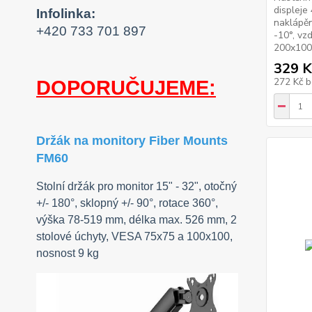
displeje
Infolinka:
naklápěn
+420 733 701 897
-10°, vz
200x100
329 K
272 Kč
b
DOPORUČUJEME:
Držák na monitory Fiber Mounts
FM60
Stolní držák pro monitor 15" - 32", otočný
+/- 180°, sklopný +/- 90°, rotace 360°,
výška 78-519 mm, délka max. 526 mm, 2
stolové úchyty, VESA 75x75 a 100x100,
nosnost 9 kg