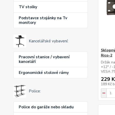
TV stolky
Podstavce stojánky na Tv
monitory
Kancelářské vybavení:
Sklopný
Rico-2
Pracovní stanice / vybavení
kanceláří
Držák na
+12° / -
VESA 75
Ergonomické stolové rámy
229 K
189 Kč
b
Police:
Police do garáže nebo skladu