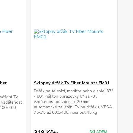
iber
Sklopný držák Tv Fiber Mounts FM01
Držák na televizi, monitor nebo displej 37"
- 80", náklon obrazovky 0° až -8°,
věšení Tv
vzdálenost od zdi min. 20 mm,
, vzdálenost
automatické zajištění Tv na držáku, VESA
 400x400,
75x75 až 600x400, nosnost 45 kg
319 Kč
SKLADEM