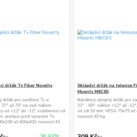
cí držák Tv Fiber Novelty
Sklápěcí držák na televize F
Mounts M6C65
 držák pro zavěšení Tv a
Nástěnný sklopný držák pro za
 37" až 75" na zeď, náklon
32" - 60", náklon +12° až -12°
y od +12° do -12°, vzdálenost od
od zdi 53 mm, VESA 75x75 až
m, aretace proti vysazení Tv,
nosnost 40 kg
0x100 až 600x400, nosnost 45
č
309 Kč
SKLADEM