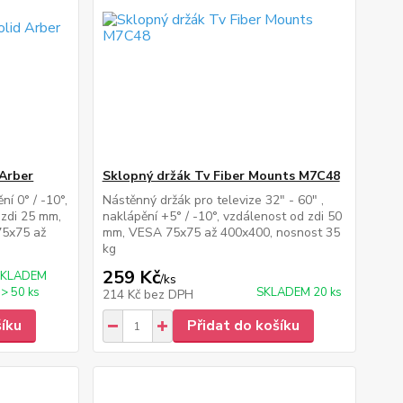
 Arber
Sklopný držák Tv Fiber Mounts M7C48
í 0° / -10°,
Nástěnný držák pro televize 32" - 60" ,
 zdi 25 mm,
naklápění +5° / -10°, vzdálenost od zdi 50
75x75 až
mm, VESA 75x75 až 400x400, nosnost 35
kg
259 Kč
SKLADEM
/
ks
> 50 ks
SKLADEM 20 ks
214 Kč
bez DPH
šíku
Přidat do košíku