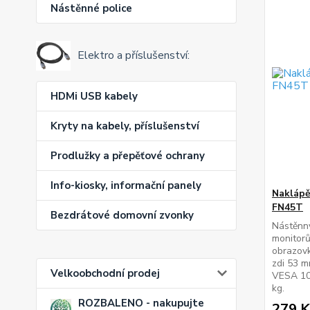
Nástěnné police
Elektro a příslušenství:
HDMi USB kabely
Kryty na kabely, příslušenství
Prodlužky a přepěťové ochrany
Info-kiosky, informační panely
Naklápě
FN45T
Bezdrátové domovní zvonky
Nástěnný
monitorů
obrazovk
zdi 53 m
Velkoobchodní prodej
VESA 10
kg.
ROZBALENO - nakupujte
279 K