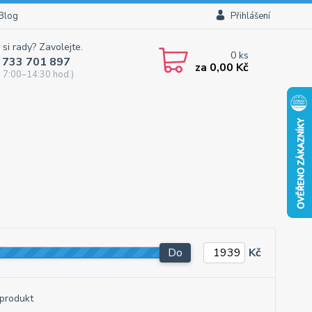
Blog
Přihlášení
 si rady? Zavolejte.
0
ks
 733 701 897
za
0,00 Kč
 7:00–14:30 hod.)
Do
Kč
produkt