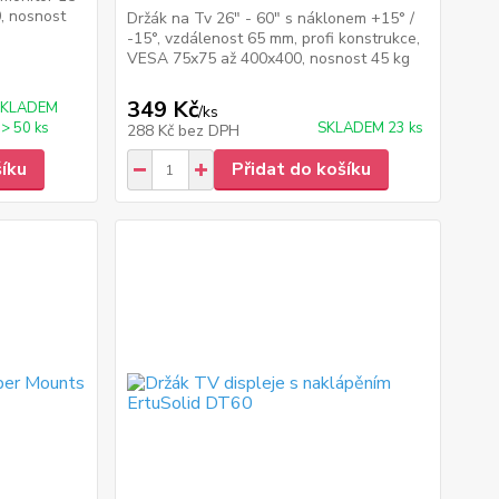
, nosnost
Držák na Tv 26" - 60" s náklonem +15° /
-15°, vzdálenost 65 mm, profi konstrukce,
VESA 75x75 až 400x400, nosnost 45 kg
349 Kč
SKLADEM
/
ks
> 50 ks
SKLADEM 23 ks
288 Kč
bez DPH
šíku
Přidat do košíku