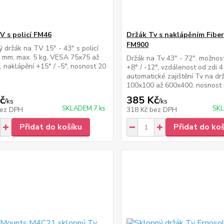
V s policí FM46
Držák Tv s naklápěním Fibe
FM900
 držák na TV 15" - 43" s policí
 mm, max. 5 kg, VESA 75x75 až
Držák na Tv 43" - 72". možnos
 naklápění +15° / -5°, nosnost 20
+8° / -12°, vzdálenost od zdi 
automatické zajištění Tv na d
100x100 až 600x400, nosnost 
č
385 Kč
/
ks
/
ks
SKLADEM 7 ks
SKL
ez DPH
318 Kč
bez DPH
Přidat do košíku
Přidat do ko