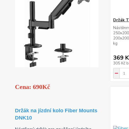
Držák T
Nástěnný
250x200
200x200,
kg
369 K
305 Kč
b
Cena: 690Kč
Držák na jízdní kolo Fiber Mounts
DNK10