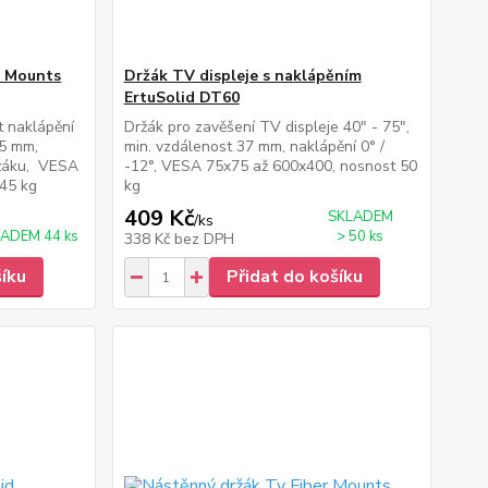
r Mounts
Držák TV displeje s naklápěním
ErtuSolid DT60
t naklápění
Držák pro zavěšení TV displeje 40" - 75",
45 mm,
min. vzdálenost 37 mm, naklápění 0° /
ržáku, VESA
-12°, VESA 75x75 až 600x400, nosnost 50
45 kg
kg
409 Kč
SKLADEM
/
ks
ADEM 44 ks
> 50 ks
338 Kč
bez DPH
šíku
Přidat do košíku