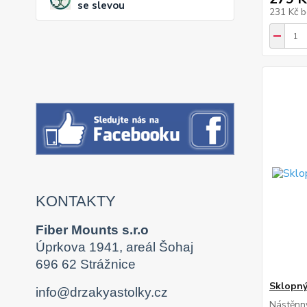
se slevou
231 Kč
b
KONTAKTY
Fiber Mounts s.r.o
Úprkova 1941, areál Šohaj
696 62 Strážnice
Sklopný
info@drzakyastolky.cz
Nástěnný