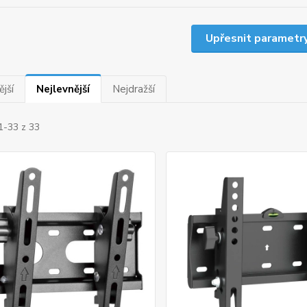
Upřesnit parametr
jší
Nejlevnější
Nejdražší
1-33 z 33