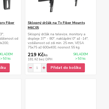
ory Fiber
Sklopný držák na Tv Fiber Mounts
M6C05
3",
Sklopný držák na televize, monitory a
zdálenost od
displeje 37" - 80", naklápění 0° až -14°,
0x200,
vzdálenost od zdi min. 25 mm, VESA
75x75 až 600x400, nosnost 55 kg
219 Kč
SKLADEM
SKLADEM
/
ks
> 50 ks
> 50 ks
181 Kč
bez DPH
šíku
Přidat do košíku