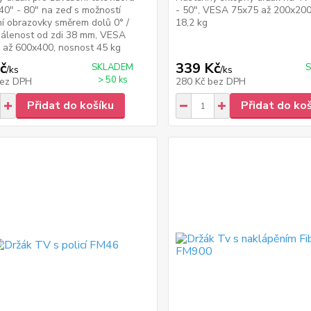
 40" - 80" na zeď s možností
- 50", VESA 75x75 až 200x200
í obrazovky směrem dolů 0° /
18,2 kg
dálenost od zdi 38 mm, VESA
 až 600x400, nosnost 45 kg
č
339 Kč
SKLADEM
/
ks
/
ks
> 50 ks
ez DPH
280 Kč
bez DPH
Přidat do košíku
Přidat do ko