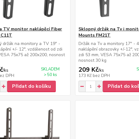
a TV monitor naklápěcí Fiber
Sklopný držák na Tv i monit
 C11T
Mounts FM21T
 držák na monitory a TV 19" -
Držák na Tv a monitory 17" - 4
lápění +/- 12°, vzdálenost od zdi
naklápění obrazovky +/-12°, v
VESA 75x75 až 200x200, nosnost
zdi 53 mm, VESA 75x75 až 20
nosnost 30 kg
č
209 Kč
SKLADEM
/
ks
/
ks
> 50 ks
ez DPH
173 Kč
bez DPH
Přidat do košíku
Přidat do ko