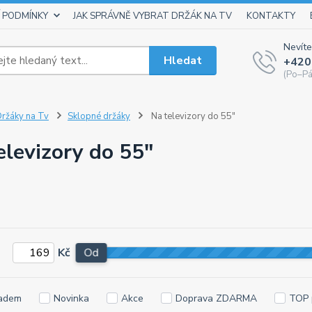
 PODMÍNKY
JAK SPRÁVNĚ VYBRAT DRŽÁK NA TV
KONTAKTY
Nevíte
Hledat
+420
(Po–Pá
ržáky na Tv
Sklopné držáky
Na televizory do 55"
elevizory do 55"
Kč
Od
adem
Novinka
Akce
Doprava ZDARMA
TOP 