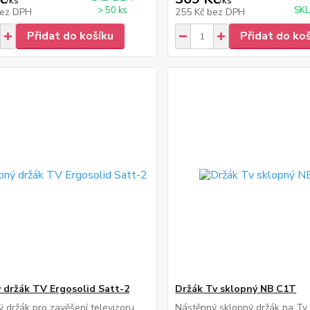
/
ks
/
ks
> 50 ks
SKL
ez DPH
255 Kč
bez DPH
Přidat do košíku
Přidat do ko
 držák TV Ergosolid Satt-2
Držák Tv sklopný NB C1T
 držák pro zavěšení televizoru
Nástěnný sklopný držák na Tv