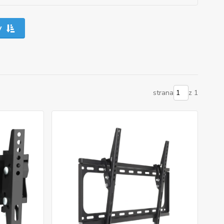
y
strana
z 1