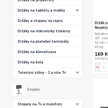
Držáky na projektory
Držáky na tablety a mobily
Držáky a stojany na repro
Držák n
Novelty
Držáky na mikrovlnky tiskárny
Nástěnný
50", nak
Držáky na platební terminály
53 mm, 
45 kg
Držáky na klimatizace
169 K
140 Kč
b
Držáky na kola
Televizní stěny - 2 a více Tv
Stojany:
Stojany na Tv a monitory