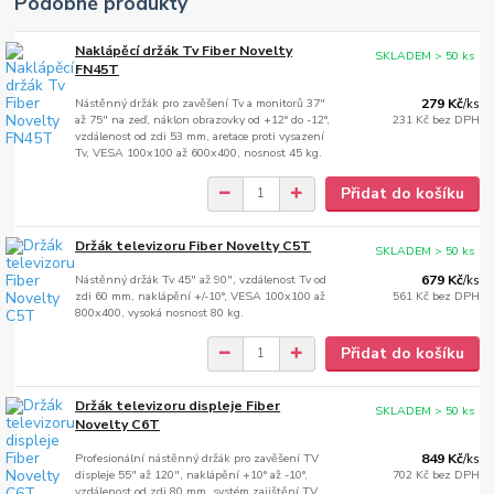
Podobné produkty
Naklápěcí držák Tv Fiber Novelty
SKLADEM > 50 ks
FN45T
Nástěnný držák pro zavěšení Tv a monitorů 37"
279 Kč
/
ks
až 75" na zeď, náklon obrazovky od +12° do -12°,
231 Kč
bez DPH
vzdálenost od zdi 53 mm, aretace proti vysazení
Tv, VESA 100x100 až 600x400, nosnost 45 kg.
Přidat do košíku
Držák televizoru Fiber Novelty C5T
SKLADEM > 50 ks
Nástěnný držák Tv 45" až 90", vzdálenost Tv od
679 Kč
/
ks
zdi 60 mm, naklápění +/-10°, VESA 100x100 až
561 Kč
bez DPH
800x400, vysoká nosnost 80 kg.
Přidat do košíku
Držák televizoru displeje Fiber
SKLADEM > 50 ks
Novelty C6T
Profesionální nástěnný držák pro zavěšení TV
849 Kč
/
ks
displeje 55" až 120", naklápění +10° až -10°,
702 Kč
bez DPH
vzdálenost od zdi 80 mm, systém zajištění TV,