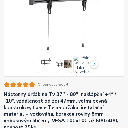
Ohodnotit produkt
Nástěnný držák na Tv 37" - 80", naklápění +4° /
-10°, vzdálenost od zdi 47mm, velmi pevná
konstrukce, fixace Tv na držáku, instalační
materiál + vodováha, korekce roviny 8mm
imbusovým klíčem, VESA 100x100 až 600x400,
nosnost 75kg