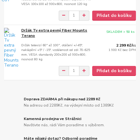
VESA 100x100 až 900x600, nosnost 120 kg
Přidat do košíku
Držák Tv extra pevný Fiber Mounts
SKLADEM > 50 ks
Terano
Držák televizí 60" až 100", otáčení +/-45°,
2 299 Kč
/
ks
naklápění +5° / -15°, vzdálenost od zdi 70-625
1 900 Kč
bez DPH
mm, VESA standardy 200x200 až 900x600,
nosnost 80 kg
Přidat do košíku
Doprava ZDARMA při nákupu nad 2289 Kč
Na adresu od 2289Kč, na výdejní místo od 1389Kč
Kamenná prodejna ve Strážnici
Navštivte nás, rádi Vám poradíme s výběrem.
Máte nějaký dotaz? Odborně poradíme