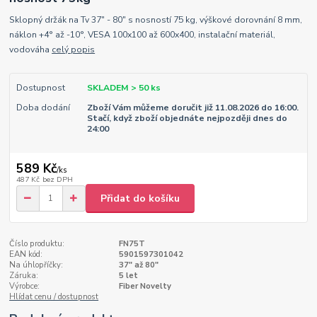
Sklopný držák na Tv 37" - 80" s nosností 75 kg, výškové dorovnání 8 mm,
náklon +4° až -10°, VESA 100x100 až 600x400, instalační materiál,
vodováha
celý popis
Dostupnost
SKLADEM > 50 ks
Doba dodání
Zboží Vám můžeme doručit již 11.08.2026 do 16:00.
Stačí, když zboží objednáte nejpozději dnes do
24:00
589 Kč
/
ks
487 Kč
bez DPH
Přidat do košíku
Číslo produktu:
FN75T
EAN kód:
5901597301042
Na úhlopříčky:
37" až 80"
Záruka:
5 let
Výrobce:
Fiber Novelty
Hlídat cenu / dostupnost