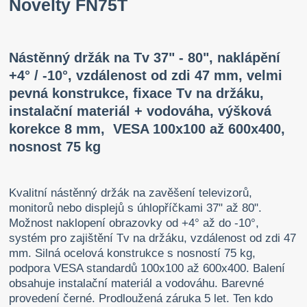
Novelty FN75T
Nástěnný držák na Tv 37" - 80", naklápění
+4° / -10°, vzdálenost od zdi 47 mm, velmi
pevná konstrukce, fixace Tv na držáku,
instalační materiál + vodováha, výšková
korekce 8 mm, VESA 100x100 až 600x400,
nosnost 75 kg
Kvalitní nástěnný držák na zavěšení televizorů,
monitorů nebo displejů s úhlopříčkami 37" až 80".
Možnost naklopení obrazovky od +4° až do -10°,
systém pro zajištění Tv na držáku, vzdálenost od zdi 47
mm. Silná ocelová konstrukce s nosností 75 kg,
podpora VESA standardů 100x100 až 600x400. Balení
obsahuje instalační materiál a vodováhu. Barevné
provedení černé. Prodloužená záruka 5 let. Ten kdo