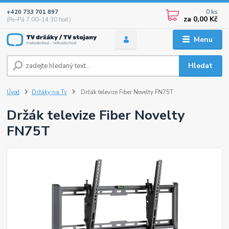
0
ks
+420 733 701 897
za
0,00 Kč
(Po–Pá 7:00–14:30 hod.)
Menu
Hledat
Úvod
Držáky na Tv
Držák televize Fiber Novelty FN75T
Držák televize Fiber Novelty
FN75T