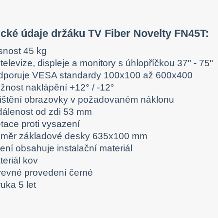
cké údaje držáku TV Fiber Novelty FN45T:
snost 45 kg
televize, displeje a monitory s úhlopříčkou 37" - 75"
dporuje VESA standardy 100x100 až 600x400
žnost naklápění +12° / -12°
jištění obrazovky v požadovaném náklonu
dálenost od zdi 53 mm
tace proti vysazení
změr základové desky 635x100 mm
ení obsahuje instalační materiál
eriál kov
revné provedení černé
uka 5 let