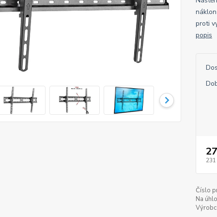
Nástěn
náklon
proti 
popis
Dos
Dob
27
231
Číslo p
Na úhlo
Výrobc