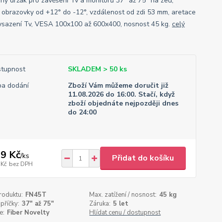
ný držák pro zavěšení Tv a monitorů 37" až 75" na zeď,
 obrazovky od +12° do -12°, vzdálenost od zdi 53 mm, aretace
vysazení Tv, VESA 100x100 až 600x400, nosnost 45 kg.
celý
tupnost
SKLADEM > 50 ks
a dodání
Zboží Vám můžeme doručit již
11.08.2026 do 16:00. Stačí, když
zboží objednáte nejpozději dnes
do 24:00
9 Kč
/
ks
Přidat do košíku
 Kč
bez DPH
roduktu:
FN45T
Max. zatížení / nosnost:
45 kg
příčky:
37" až 75"
Záruka:
5 let
e:
Fiber Novelty
Hlídat cenu / dostupnost