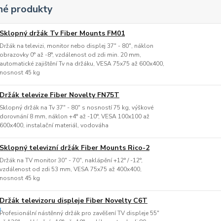
é produkty
Sklopný držák Tv Fiber Mounts FM01
Držák na televizi, monitor nebo displej 37" - 80", náklon
obrazovky 0° až -8°, vzdálenost od zdi min. 20 mm,
automatické zajištění Tv na držáku, VESA 75x75 až 600x400,
nosnost 45 kg
Držák televize Fiber Novelty FN75T
Sklopný držák na Tv 37" - 80" s nosností 75 kg, výškové
dorovnání 8 mm, náklon +4° až -10°, VESA 100x100 až
600x400, instalační materiál, vodováha
Sklopný televizní držák Fiber Mounts Rico-2
Držák na TV monitor 30" - 70", naklápění +12° / -12°,
vzdálenost od zdi 53 mm, VESA 75x75 až 400x400,
nosnost 45 kg
Držák televizoru displeje Fiber Novelty C6T
Profesionální nástěnný držák pro zavěšení TV displeje 55"