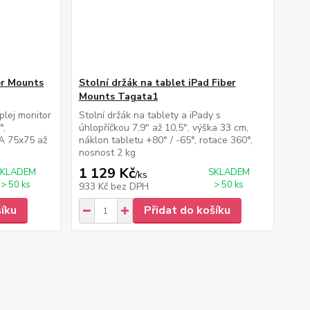
er Mounts
Stolní držák na tablet iPad Fiber
Mounts Tagata1
plej monitor
Stolní držák na tablety a iPady s
°,
úhlopříčkou 7,9" až 10,5", výška 33 cm,
A 75x75 až
náklon tabletu +80° / -65°, rotace 360°,
nosnost 2 kg
1 129 Kč
SKLADEM
SKLADEM
/
ks
> 50 ks
> 50 ks
933 Kč
bez DPH
šíku
Přidat do košíku