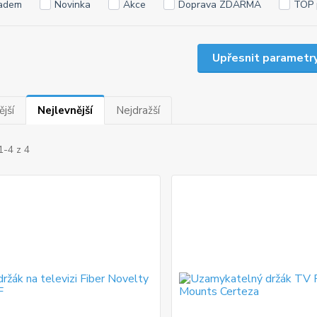
adem
Novinka
Akce
Doprava ZDARMA
TOP 
Upřesnit parametr
jší
Nejlevnější
Nejdražší
1-4 z 4