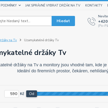
 PODMÍNKY
JAK SPRÁVNĚ VYBRAT DRŽÁK NA TV
KONTAKTY
Nevíte
Hledat
+420
(Po–Pá
ržáky na Tv
Uzamykatelné držáky Tv
ykatelné držáky Tv
telné držáky na Tv a monitory jsou vhodné tam, kde je z
Ideální do firemních prostor, čekáren, nehlídan
Kč
Od