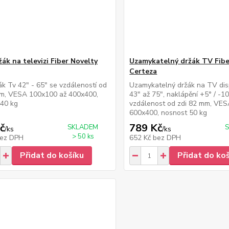
žák na televizi Fiber Novelty
Uzamykatelný držák TV Fib
Certeza
žák Tv 42" - 65" se vzdáleností od
Uzamykatelný držák na TV dis
mm, VESA 100x100 až 400x400,
43" až 75", naklápění +5° / -10
 40 kg
vzdálenost od zdi 82 mm, VES
600x400, nosnost 50 kg
č
789 Kč
SKLADEM
/
ks
/
ks
> 50 ks
ez DPH
652 Kč
bez DPH
Přidat do košíku
Přidat do ko