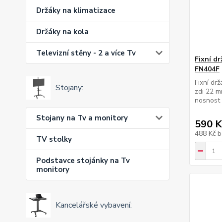
Držáky na klimatizace
Držáky na kola
Televizní stěny - 2 a více Tv
Fixní dr
FN404F
Fixní dr
Stojany:
zdi 22 
nosnost
Stojany na Tv a monitory
590 K
488 Kč
b
TV stolky
Podstavce stojánky na Tv
monitory
Kancelářské vybavení: