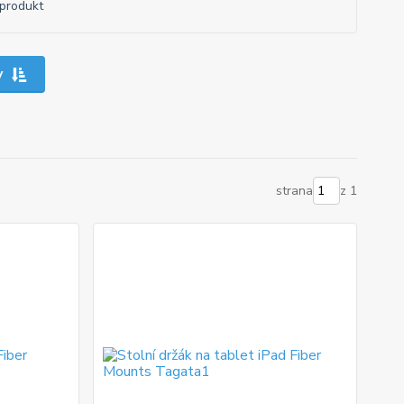
produkt
y
strana
z 1