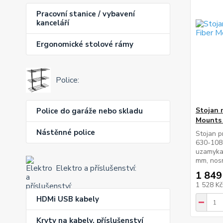
Pracovní stanice / vybavení
kanceláří
Ergonomické stolové rámy
Police:
Stojan 
Police do garáže nebo skladu
Mounts
Nástěnné police
Stojan p
630-1080
uzamyka
mm, nos
Elektro a příslušenství:
1 849
1 528 K
HDMi USB kabely
Kryty na kabely, příslušenství