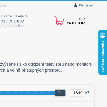
Blog
Přihlášení
 si rady? Zavolejte.
0
ks
 733 701 897
za
0,00 Kč
 7:00–14:30 hod.)
výšené riziko odcizení televizoru nebo monitoru.
ých a volně přístupných prostorů.
Do
Kč