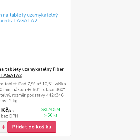
na tablety uzamykatelný Fiber
 TAGATA2
ro tablet iPad 7,9" až 10,5", výška
 mm, náklon +/-90°, rotace 360°,
telný, rozměr podstavy 442x346
nost 2 kg
 Kč
SKLADEM
/
ks
> 50 ks
č
bez DPH
Přidat do košíku