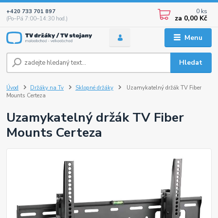
0
ks
+420 733 701 897
za
0,00 Kč
(Po–Pá 7:00–14:30 hod.)
Menu
Hledat
Úvod
Držáky na Tv
Sklopné držáky
Uzamykatelný držák TV Fiber
Mounts Certeza
Uzamykatelný držák TV Fiber
Mounts Certeza