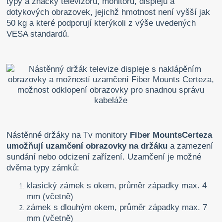
typy a značky televizorů, monitorů, displejů a
dotykových obrazovek, jejichž hmotnost není vyšší jak
50 kg a které podporují kterýkoli z výše uvedených
VESA standardů.
Nástěnné držáky na Tv monitory
Fiber Mounts
Certeza
umožňují uzamčení obrazovky na držáku
a zamezení
sundání nebo odcizení zařízení. Uzamčení je možné
dvěma typy zámků:
klasický zámek s okem, průměr západky max. 4
mm (včetně)
zámek s dlouhým okem, průměr západky max. 7
mm (včetně)