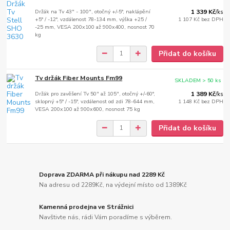
Držák na Tv 43" - 100", otočný +/-5°, naklápění
1 339 Kč
/
ks
+5° / -12°, vzdálenost 78-134 mm, výška +25 /
1 107 Kč
bez DPH
-25 mm, VESA 200x100 až 900x400, nosnost 70
kg
Přidat do košíku
Tv držák Fiber Mounts Fm99
SKLADEM > 50 ks
Držák pro zavěšení Tv 50" až 105", otočný +/-60°,
1 389 Kč
/
ks
sklopný +5° / -15°, vzdálenost od zdi 78-644 mm,
1 148 Kč
bez DPH
VESA 200x100 až 900x600, nosnost 75 kg
Přidat do košíku
Doprava ZDARMA při nákupu nad 2289 Kč
Na adresu od 2289Kč, na výdejní místo od 1389Kč
Kamenná prodejna ve Strážnici
Navštivte nás, rádi Vám poradíme s výběrem.