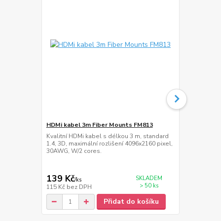
HDMi kabel 3m Fiber Mounts FM813
Lišta na ka
Kvalitní HDMi kabel s délkou 3 m, standard
Hliníková ná
1.4, 3D, maximální rozlišení 4096x2160 pixel,
cm, šířka 60
30AWG, W/2 cores.
139 Kč
359 Kč
SKLADEM
/
ks
/
ks
> 50 ks
115 Kč
bez DPH
297 Kč
bez 
Přidat do košíku