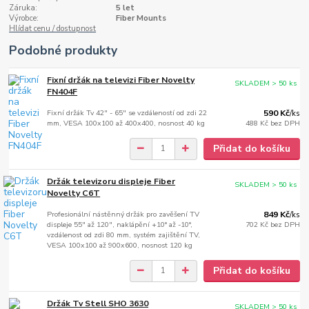
Záruka:
5 let
Výrobce:
Fiber Mounts
Hlídat cenu / dostupnost
Podobné produkty
Fixní držák na televizi Fiber Novelty
SKLADEM > 50 ks
FN404F
Fixní držák Tv 42" - 65" se vzdáleností od zdi 22
590 Kč
/
ks
mm, VESA 100x100 až 400x400, nosnost 40 kg
488 Kč
bez DPH
Přidat do košíku
Držák televizoru displeje Fiber
SKLADEM > 50 ks
Novelty C6T
Profesionální nástěnný držák pro zavěšení TV
849 Kč
/
ks
displeje 55" až 120", naklápění +10° až -10°,
702 Kč
bez DPH
vzdálenost od zdi 80 mm, systém zajištění TV,
VESA 100x100 až 900x600, nosnost 120 kg
Přidat do košíku
Držák Tv Stell SHO 3630
SKLADEM > 50 ks