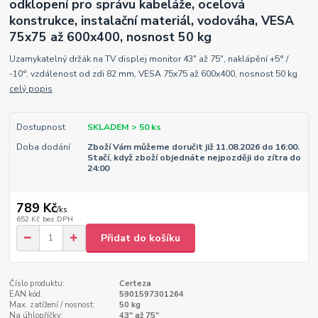
odklopení pro správu kabeláže, ocelová
konstrukce, instalační materiál, vodováha, VESA
75x75 až 600x400, nosnost 50 kg
Uzamykatelný držák na TV displej monitor 43" až 75", naklápění +5° /
-10°, vzdálenost od zdi 82 mm, VESA 75x75 až 600x400, nosnost 50 kg
celý popis
Dostupnost
SKLADEM > 50 ks
Doba dodání
Zboží Vám můžeme doručit již 11.08.2026 do 16:00.
Stačí, když zboží objednáte nejpozději do zítra do
24:00
789 Kč
/
ks
652 Kč
bez DPH
Přidat do košíku
Číslo produktu:
Certeza
EAN kód:
5901597301264
Max. zatížení / nosnost:
50 kg
Na úhlopříčky:
43" až 75"