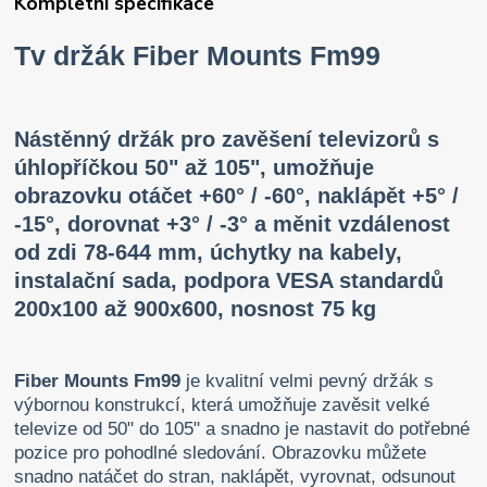
Kompletní specifikace
Tv držák Fiber Mounts Fm99
Nástěnný držák pro zavěšení televizorů s
úhlopříčkou 50" až 105", umožňuje
obrazovku otáčet +60° / -60°, naklápět +5° /
-15°, dorovnat +3° / -3° a měnit vzdálenost
od zdi 78-644 mm, úchytky na kabely,
instalační sada, podpora VESA standardů
200x100 až 900x600, nosnost 75 kg
Fiber Mounts Fm99
je kvalitní velmi pevný držák s
výbornou konstrukcí, která umožňuje zavěsit velké
televize od 50" do 105" a snadno je nastavit do potřebné
pozice pro pohodlné sledování. Obrazovku můžete
snadno natáčet do stran, naklápět, vyrovnat, odsunout