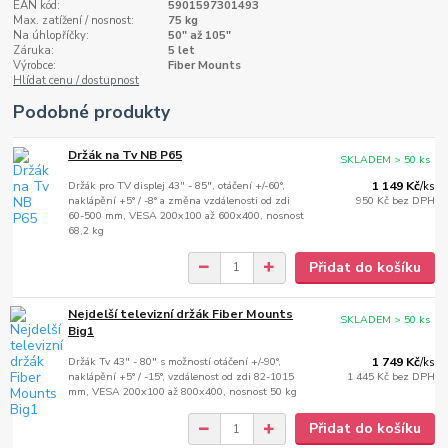
EAN kód:
5901597301493
Max. zatížení / nosnost:
75 kg
Na úhlopříčky:
50" až 105"
Záruka:
5 let
Výrobce:
Fiber Mounts
Hlídat cenu / dostupnost
Podobné produkty
Držák na Tv NB P65
SKLADEM > 50 ks
Držák pro TV displej 43" - 85", otáčení +/-60°,
1 149 Kč
/
ks
naklápění +5° / -8° a změna vzdálenosti od zdi
950 Kč
bez DPH
60-500 mm, VESA 200x100 až 600x400, nosnost
68,2 kg
Přidat do košíku
Nejdelší televizní držák Fiber Mounts
SKLADEM > 50 ks
Big1
Držák Tv 43" - 80" s možností otáčení +/-90°,
1 749 Kč
/
ks
naklápění +5° / -15°, vzdálenost od zdi 82-1015
1 445 Kč
bez DPH
mm, VESA 200x100 až 800x400, nosnost 50 kg
Přidat do košíku