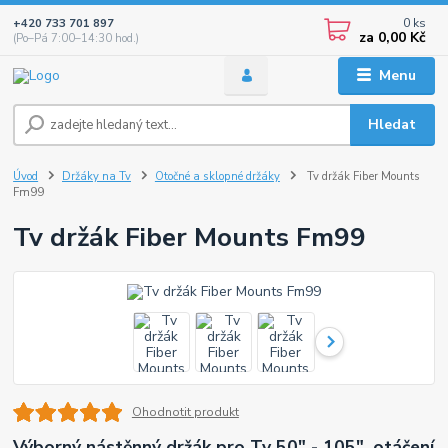
0
ks
+420 733 701 897
za
0,00 Kč
(Po–Pá 7:00–14:30 hod.)
Menu
Hledat
Úvod
Držáky na Tv
Otočné a sklopné držáky
Tv držák Fiber Mounts
Fm99
Tv držák Fiber Mounts Fm99
Ohodnotit produkt
Výborný nástěnný držák pro Tv 50" - 105", otáčení