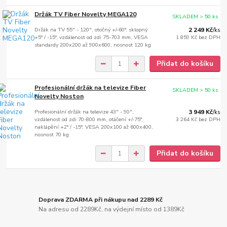
Držák TV Fiber Novelty MEGA120
SKLADEM > 50 ks
Držák na TV 55" - 120", otočný +/-60°, sklopný
2 249 Kč
/
ks
+5° / -15°, vzdálenost od zdi 75-703 mm, VESA
1 859 Kč
bez DPH
standardy 200x200 až 900x600, nosnost 120 kg
Přidat do košíku
Profesionální držák na televize Fiber
SKLADEM > 50 ks
Novelty Noston
Profesionální držák na televize 43" - 90",
3 949 Kč
/
ks
vzdálenost od zdi 70-800 mm, otáčení +/-75°,
3 264 Kč
bez DPH
naklápění +2° / -15°, VESA 200x100 až 600x400,
nosnost 70 kg
Přidat do košíku
Doprava ZDARMA při nákupu nad 2289 Kč
Na adresu od 2289Kč, na výdejní místo od 1389Kč