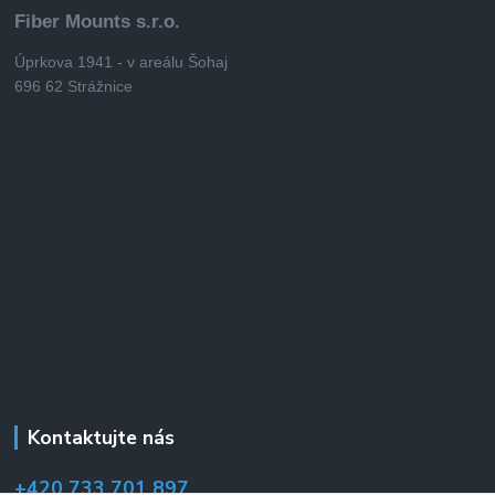
Fiber Mounts s.r.o.
Úprkova 1941 - v areálu Šohaj
696 62 Strážnice
Kontaktujte nás
+420 733 701 897