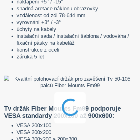
naklápění +5° / -15°
snadná aretace náklonu obrazovky
vzdálenost od zdi 78-644 mm
vyrovnání +3° / -3°
úchyty na kabely
instalační sada / instalační šablona / vodováha /
fixační pásky na kabeláž
konstrukce z oceli
záruka 5 let
Tv držák Fiber Mounts Fm99 podporuje
VESA standardy 200x100 až 900x600:
VESA 200x100
VESA 200x200
VESA 300x200 a 200x300