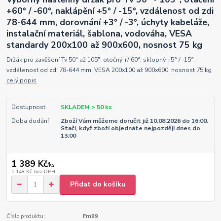
+60° / -60°, naklápění +5° / -15°, vzdálenost od zdi
78-644 mm, dorovnání +3° / -3°, úchyty kabeláže,
instalační materiál, šablona, vodováha, VESA
standardy 200x100 až 900x600, nosnost 75 kg
Držák pro zavěšení Tv 50" až 105", otočný +/-60°, sklopný +5° / -15°,
vzdálenost od zdi 78-644 mm, VESA 200x100 až 900x600, nosnost 75 kg
celý popis
Dostupnost
SKLADEM > 50 ks
Doba dodání
Zboží Vám můžeme doručit již 10.08.2026 do 16:00.
Stačí, když zboží objednáte nejpozději dnes do
13:00
1 389 Kč
/
ks
1 148 Kč
bez DPH
Přidat do košíku
Číslo produktu:
Fm99