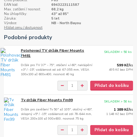
Číslo produktu:
P65
EAN kód:
6943223111587
Max. zatížení / nosnost:
68,2 kg
Na úhlopříčky:
43" až 85"
Záruka:
5 let
Výrobce:
NB - North Bayou
Hlídat cenu / dostupnost
Podobné produkty
Polohovací TV držák Fiber Mounts
SKLADEM > 50 ks
FM81
Držák pro TV 37" - 75", otáčení +/-60°, naklápění
599 Kč
/
ks
+3° / -15°, vzdálenost od zdi 67-355 mm, VESA
495 Kč
bez DPH
100x100 až 600x400, nosnost 40 kg
Přidat do košíku
Tv držák Fiber Mounts Fm99
SKLADEM > 50 ks
Držák pro zavěšení Tv 50" až 105", otočný +/-60°,
1 389 Kč
/
ks
sklopný +5° / -15°, vzdálenost od zdi 78-644 mm,
1 148 Kč
bez DPH
VESA 200x100 až 900x600, nosnost 75 kg
Přidat do košíku