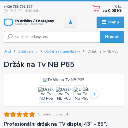
0
ks
+420 733 701 897
za
0,00 Kč
(Po–Pá 7:00–14:30 hod.)
Menu
Hledat
Úvod
Držáky na Tv
Otočné a sklopné držáky
Držák na Tv NB P65
Držák na Tv NB P65
Ohodnotit produkt
Profesionální držák na TV displej 43" - 85",