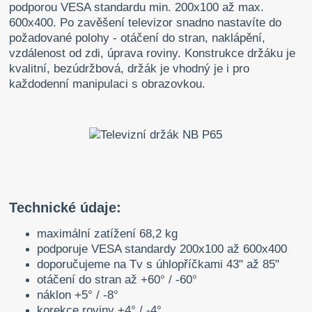
podporou VESA standardu min. 200x100 až max.
600x400. Po zavěšení televizor snadno nastavíte do
požadované polohy - otáčení do stran, naklápění,
vzdálenost od zdi, úprava roviny. Konstrukce držáku je
kvalitní, bezúdržbová, držák je vhodný je i pro
každodenní manipulaci s obrazovkou.
Technické údaje:
maximální zatížení 68,2 kg
podporuje VESA standardy 200x100 až 600x400
doporučujeme na Tv s úhlopříčkami 43" až 85"
otáčení do stran až +60° / -60°
náklon +5° / -8°
korekce roviny +4° / -4°