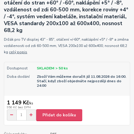
otáčení do stran +60° / -60°, naklápění +5° / -8°,
vzdálenost od zdi 60-500 mm, korekce roviny +4°
/ -4°, systém vedení kabeláže, instalační materiál,
VESA standardy 200x100 až 600x400, nosnost
68,2 kg
Držák pro TV displej 43" - 85", otáčení +/-60°, naklápění +5° / -8° a změna
vzdálenosti od zdi 60-500 mm, VESA 200x100 až 600x400, nosnost 68,2
kg
celý popis
Dostupnost
SKLADEM > 50 ks
Doba dodání
Zboží Vám můžeme doručit již 11.08.2026 do 16:00.
Stačí, když zboží objednáte nejpozději dnes do
24:00
1 149 Kč
/
ks
950 Kč
bez DPH
Přidat do košíku