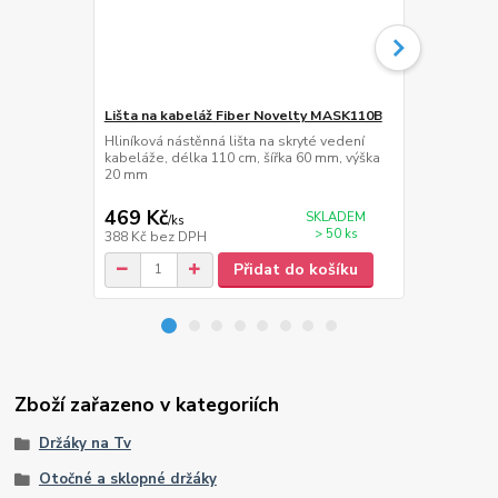
Lišta na kabeláž Fiber Novelty MASK110B
Nástěnná po
Hliníková nástěnná lišta na skryté vedení
Nástěnná pol
kabeláže, délka 110 cm, šířka 60 mm, výška
sklo 6 mm, 
20 mm
kg
469 Kč
549 Kč
SKLADEM
/
ks
/
ks
> 50 ks
388 Kč
bez DPH
454 Kč
bez 
Přidat do košíku
Zboží zařazeno v kategoriích
Držáky na Tv
Otočné a sklopné držáky