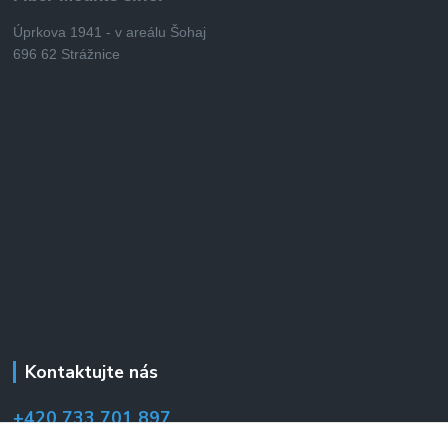
Úprkova 1941 - v areálu Šohaj
696 62 Strážnice
Kontaktujte nás
+420 733 701 897
(Po–Pá 7:00–14:30 hod.)