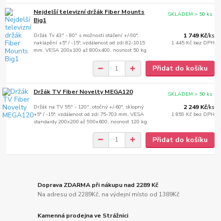
Nejdelší televizní držák Fiber Mounts
SKLADEM > 50 ks
Big1
Držák Tv 43" - 80" s možností otáčení +/-90°,
1 749 Kč
/
ks
naklápění +5° / -15°, vzdálenost od zdi 82-1015
1 445 Kč
bez DPH
mm, VESA 200x100 až 800x400, nosnost 50 kg
Přidat do košíku
Držák TV Fiber Novelty MEGA120
SKLADEM > 50 ks
Držák na TV 55" - 120", otočný +/-60°, sklopný
2 249 Kč
/
ks
+5° / -15°, vzdálenost od zdi 75-703 mm, VESA
1 859 Kč
bez DPH
standardy 200x200 až 900x600, nosnost 120 kg
Přidat do košíku
Doprava ZDARMA při nákupu nad 2289 Kč
Na adresu od 2289Kč, na výdejní místo od 1389Kč
Kamenná prodejna ve Strážnici