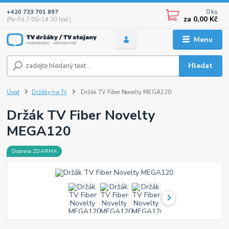
0
ks
+420 733 701 897
za
0,00 Kč
(Po–Pá 7:00–14:30 hod.)
Menu
Hledat
Úvod
Držáky na Tv
Držák TV Fiber Novelty MEGA120
Držák TV Fiber Novelty
MEGA120
Doprava ZDARMA