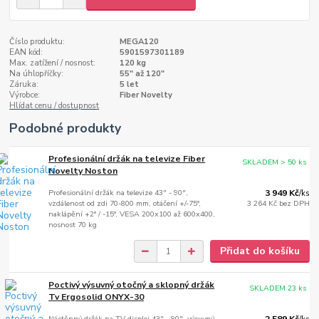
Číslo produktu:
MEGA120
EAN kód:
5901597301189
Max. zatížení / nosnost:
120 kg
Na úhlopříčky:
55" až 120"
Záruka:
5 let
Výrobce:
Fiber Novelty
Hlídat cenu / dostupnost
Podobné produkty
Profesionální držák na televize Fiber
SKLADEM > 50 ks
Novelty Noston
Profesionální držák na televize 43" - 90",
3 949 Kč
/
ks
vzdálenost od zdi 70-800 mm, otáčení +/-75°,
3 264 Kč
bez DPH
naklápění +2° / -15°, VESA 200x100 až 600x400,
nosnost 70 kg
Přidat do košíku
Poctivý výsuvný otočný a sklopný držák
SKLADEM 23 ks
Tv Ergosolid ONYX-30
Nástěnný držák na TV displej 43" - 90", výsuvný