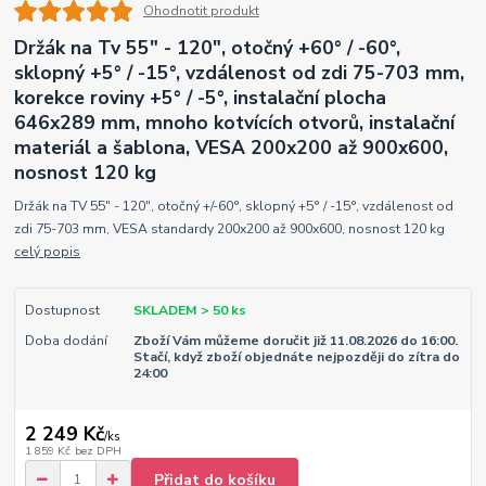
Ohodnotit produkt
Držák na Tv 55" - 120", otočný +60° / -60°,
sklopný +5° / -15°, vzdálenost od zdi 75-703 mm,
korekce roviny +5° / -5°, instalační plocha
646x289 mm, mnoho kotvících otvorů, instalační
materiál a šablona, VESA 200x200 až 900x600,
nosnost 120 kg
Držák na TV 55" - 120", otočný +/-60°, sklopný +5° / -15°, vzdálenost od
zdi 75-703 mm, VESA standardy 200x200 až 900x600, nosnost 120 kg
celý popis
Dostupnost
SKLADEM > 50 ks
Doba dodání
Zboží Vám můžeme doručit již 11.08.2026 do 16:00.
Stačí, když zboží objednáte nejpozději do zítra do
24:00
2 249 Kč
/
ks
1 859 Kč
bez DPH
Přidat do košíku