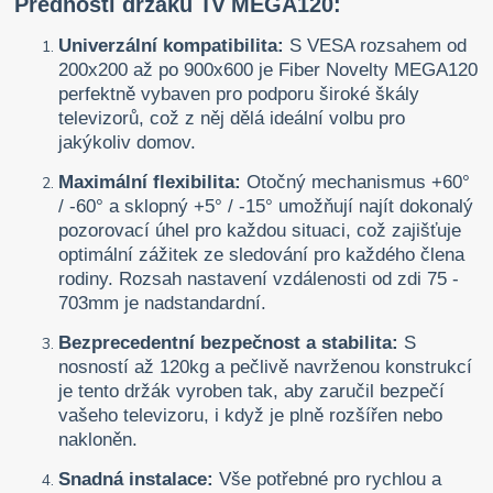
Přednosti držáku Tv MEGA120:
Univerzální kompatibilita:
S VESA rozsahem od
200x200 až po 900x600 je Fiber Novelty MEGA120
perfektně vybaven pro podporu široké škály
televizorů, což z něj dělá ideální volbu pro
jakýkoliv domov.
Maximální flexibilita:
Otočný mechanismus +60°
/ -60° a sklopný +5° / -15° umožňují najít dokonalý
pozorovací úhel pro každou situaci, což zajišťuje
optimální zážitek ze sledování pro každého člena
rodiny. Rozsah nastavení vzdálenosti od zdi 75 -
703mm je nadstandardní.
Bezprecedentní bezpečnost a stabilita:
S
nosností až 120kg a pečlivě navrženou konstrukcí
je tento držák vyroben tak, aby zaručil bezpečí
vašeho televizoru, i když je plně rozšířen nebo
nakloněn.
Snadná instalace:
Vše potřebné pro rychlou a