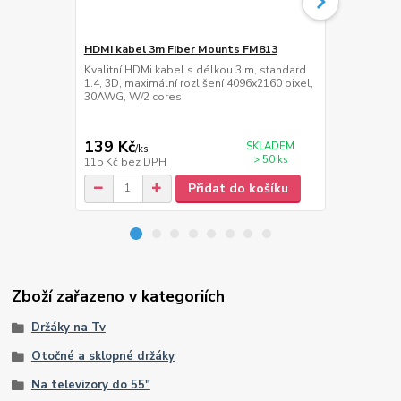
HDMi kabel 3m Fiber Mounts FM813
Lišta na ka
Kvalitní HDMi kabel s délkou 3 m, standard
Hliníková ná
1.4, 3D, maximální rozlišení 4096x2160 pixel,
cm, šířka 60
30AWG, W/2 cores.
139 Kč
359 Kč
SKLADEM
/
ks
/
ks
> 50 ks
115 Kč
bez DPH
297 Kč
bez 
Přidat do košíku
Zboží zařazeno v kategoriích
Držáky na Tv
Otočné a sklopné držáky
Na televizory do 55"