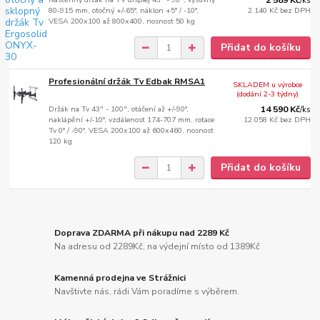
2 589 Kč
/
ks
80-915 mm, otočný +/-65°, náklon +5° / -10°,
2 140 Kč
bez DPH
VESA 200x100 až 800x400, nosnost 50 kg
Přidat do košíku
Profesionální držák Tv Edbak RMSA1
SKLADEM u výrobce
(dodání 2-3 týdny)
Držák na Tv 43" - 100", otáčení až +/-90°,
14 590 Kč
/
ks
naklápění +/-10°, vzdálenost 174-707 mm, rotace
12 058 Kč
bez DPH
Tv 0° / -90°, VESA 200x100 až 600x460, nosnost
120 kg
Přidat do košíku
Doprava ZDARMA při nákupu nad 2289 Kč
Na adresu od 2289Kč, na výdejní místo od 1389Kč
Kamenná prodejna ve Strážnici
Navštivte nás, rádi Vám poradíme s výběrem.