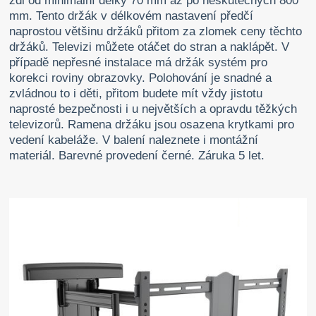
zdi od minimální délky 70 mm až po neskutečných 800
mm. Tento držák v délkovém nastavení předčí
naprostou většinu držáků přitom za zlomek ceny těchto
držáků. Televizi můžete otáčet do stran a naklápět. V
případě nepřesné instalace má držák systém pro
korekci roviny obrazovky. Polohování je snadné a
zvládnou to i děti, přitom budete mít vždy jistotu
naprosté bezpečnosti i u největších a opravdu těžkých
televizorů. Ramena držáku jsou osazena krytkami pro
vedení kabeláže. V balení naleznete i montážní
materiál. Barevné provedení černé. Záruka 5 let.