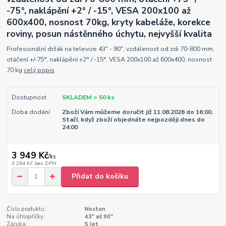
-75°, naklápění +2° / -15°, VESA 200x100 až
600x400, nosnost 70kg, kryty kabeláže, korekce
roviny, posun nástěnného úchytu, nejvyšší kvalita
Profesionální držák na televize 43" - 90", vzdálenost od zdi 70-800 mm,
otáčení +/-75°, naklápění +2° / -15°, VESA 200x100 až 600x400, nosnost
70 kg
celý popis
Dostupnost
SKLADEM > 50 ks
Doba dodání
Zboží Vám můžeme doručit již 11.08.2026 do 16:00.
Stačí, když zboží objednáte nejpozději dnes do
24:00
3 949 Kč
/
ks
3 264 Kč
bez DPH
Přidat do košíku
Číslo produktu:
Noston
Na úhlopříčky:
43" až 90"
Záruka:
5 let