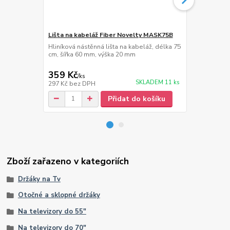
Lišta na kabeláž Fiber Novelty MASK75B
HDMi kabel 
Hliníková nástěnná lišta na kabeláž, délka 75
Kvalitní HDM
cm, šířka 60 mm, výška 20 mm
1.4, 3D, maxi
30AWG, W/2 
359 Kč
139 Kč
/
ks
/
ks
SKLADEM 11 ks
297 Kč
bez DPH
115 Kč
bez 
Přidat do košíku
Zboží zařazeno v kategoriích
Držáky na Tv
Otočné a sklopné držáky
Na televizory do 55"
Na televizory do 70"