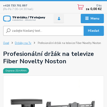
0
ks
+420 733 701 897
za
0,00 Kč
(Po–Pá 7:00–14:30 hod.)
Menu
Hledat
Úvod
Držáky na Tv
Profesionální držák na televize Fiber Novelty Noston
Profesionální držák na televize
Fiber Novelty Noston
Doprava ZDARMA