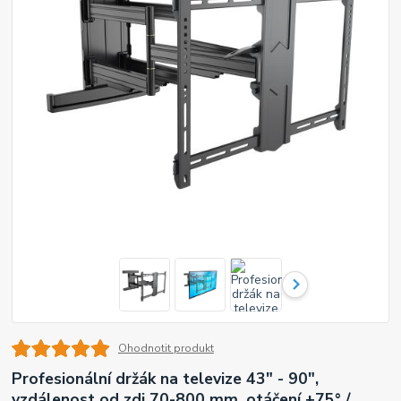
Ohodnotit produkt
Profesionální držák na televize 43" - 90",
vzdálenost od zdi 70-800 mm, otáčení +75° /