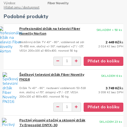
Výrobce:
Fiber Novelty
Hlídat cenu / dostupnost
Podobné produkty
Profesionální držák na televizi Fiber
SKLADEM > 50 ks
Novelty Norton
Nástěnný držák TV 43" - 80", vzdálenost od zdi
2 449 Kč
/
ks
70-650 mm, otočný +/- 90°, naklápění +2° / -15°,
2 024 Kč
bez DPH
VESA 200x100 až 600x400, nosnost 50 kg
Přidat do košíku
Špičkový televizní držák Fiber Novelty
SKLADEM 6 ks
FN316
Držák Tv 43" - 80", nastavení vzdálenosti 53-518
3 749 Kč
/
ks
mm, otočný +/-70°, sklopný +5° / -15°, VESA
3 098 Kč
bez DPH
200x100 až 600x400, nosnost 50 kg
Přidat do košíku
Poctivý výsuvný otočný a sklopný držák
SKLADEM 23 ks
Tv Ergosolid ONYX-30