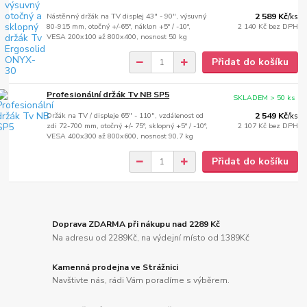
Nástěnný držák na TV displej 43" - 90", výsuvný
2 589 Kč
/
ks
80-915 mm, otočný +/-65°, náklon +5° / -10°,
2 140 Kč
bez DPH
VESA 200x100 až 800x400, nosnost 50 kg
Přidat do košíku
Profesionální držák Tv NB SP5
SKLADEM > 50 ks
Držák na TV / displeje 65" - 110", vzdálenost od
2 549 Kč
/
ks
zdi 72-700 mm, otočný +/- 75°, sklopný +5° / -10°,
2 107 Kč
bez DPH
VESA 400x300 až 800x600, nosnost 90,7 kg
Přidat do košíku
Doprava ZDARMA při nákupu nad 2289 Kč
Na adresu od 2289Kč, na výdejní místo od 1389Kč
Kamenná prodejna ve Strážnici
Navštivte nás, rádi Vám poradíme s výběrem.