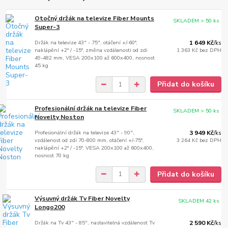
Otočný držák na televize Fiber Mounts
SKLADEM > 50 ks
Super-3
Držák na televize 43" - 75", otáčení +/-60°,
1 649 Kč
/
ks
naklápění +2° / -15°, změna vzdálenosti od zdi
1 363 Kč
bez DPH
49-482 mm, VESA 200x100 až 600x400, nosnost
45 kg
Přidat do košíku
Profesionální držák na televize Fiber
SKLADEM > 50 ks
Novelty Noston
Profesionální držák na televize 43" - 90",
3 949 Kč
/
ks
vzdálenost od zdi 70-800 mm, otáčení +/-75°,
3 264 Kč
bez DPH
naklápění +2° / -15°, VESA 200x100 až 600x400,
nosnost 70 kg
Přidat do košíku
Výsuvný držák Tv Fiber Novelty
SKLADEM 42 ks
Longo200
Držák na Tv 43" - 85", nastavitelná vzdálenost Tv
2 590 Kč
/
ks