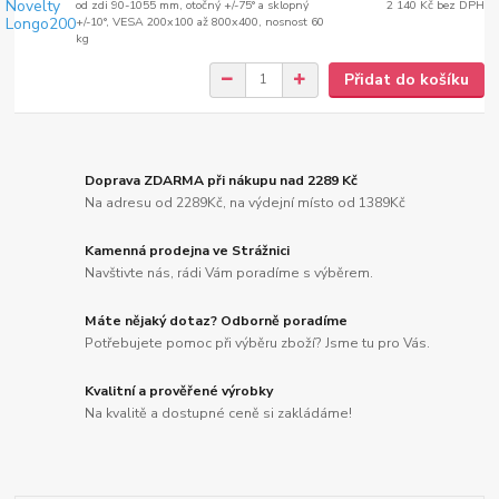
od zdi 90-1055 mm, otočný +/-75° a sklopný
2 140 Kč
bez DPH
+/-10°, VESA 200x100 až 800x400, nosnost 60
kg
Přidat do košíku
Doprava ZDARMA při nákupu nad 2289 Kč
Na adresu od 2289Kč, na výdejní místo od 1389Kč
Kamenná prodejna ve Strážnici
Navštivte nás, rádi Vám poradíme s výběrem.
Máte nějaký dotaz? Odborně poradíme
Potřebujete pomoc při výběru zboží? Jsme tu pro Vás.
Kvalitní a prověřené výrobky
Na kvalitě a dostupné ceně si zakládáme!