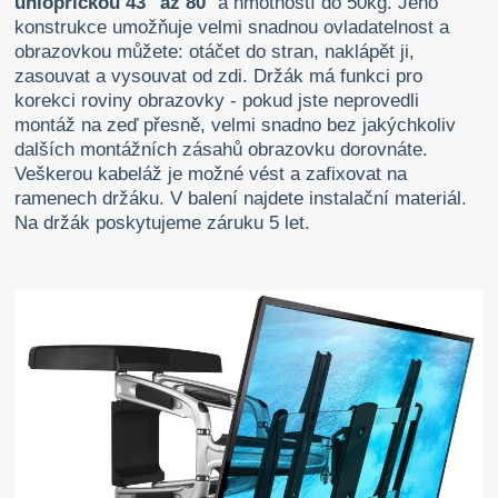
úhlopříčkou 43" až 80
" a hmotností do 50kg. Jeho
konstrukce umožňuje velmi snadnou ovladatelnost a
obrazovkou můžete: otáčet do stran, naklápět ji,
zasouvat a vysouvat od zdi. Držák má funkci pro
korekci roviny obrazovky - pokud jste neprovedli
montáž na zeď přesně, velmi snadno bez jakýchkoliv
dalších montážních zásahů obrazovku dorovnáte.
Veškerou kabeláž je možné vést a zafixovat na
ramenech držáku. V balení najdete instalační materiál.
Na držák poskytujeme záruku 5 let.