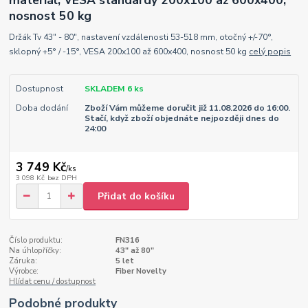
materiál, VESA standardy 200x100 až 600x400,
nosnost 50 kg
Držák Tv 43" - 80", nastavení vzdálenosti 53-518 mm, otočný +/-70°,
sklopný +5° / -15°, VESA 200x100 až 600x400, nosnost 50 kg
celý popis
Dostupnost
SKLADEM 6 ks
Doba dodání
Zboží Vám můžeme doručit již 11.08.2026 do 16:00.
Stačí, když zboží objednáte nejpozději dnes do
24:00
3 749 Kč
/
ks
3 098 Kč
bez DPH
Přidat do košíku
Číslo produktu:
FN316
Na úhlopříčky:
43" až 80"
Záruka:
5 let
Výrobce:
Fiber Novelty
Hlídat cenu / dostupnost
Podobné produkty