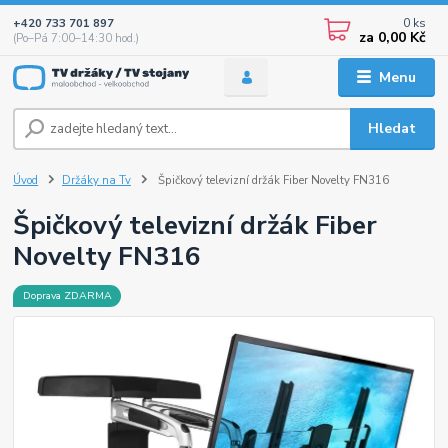
0
ks
+420 733 701 897
za
0,00 Kč
(Po–Pá 7:00–14:30 hod.)
Menu
Hledat
Úvod
Držáky na Tv
Špičkový televizní držák Fiber Novelty FN316
Špičkový televizní držák Fiber
Novelty FN316
Doprava ZDARMA