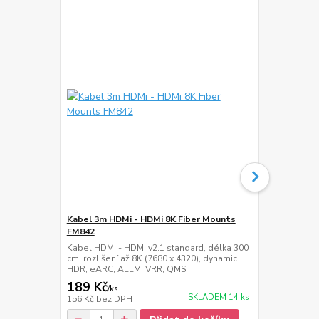
Kabel 3m HDMi - HDMi 8K Fiber Mounts
Krycí lišta 
FM842
M6C93S
Kabel HDMi - HDMi v2.1 standard, délka 300
Hliníková nás
cm, rozlišení až 8K (7680 x 4320), dynamic
stříbrná, dél
HDR, eARC, ALLM, VRR, QMS
189 Kč
399 Kč
/
ks
/
ks
SKLADEM 14 ks
156 Kč
bez DPH
330 Kč
bez 