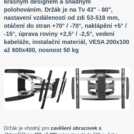
krásným designem a snadným
polohováním. Držák je na Tv 43" - 80",
nastavení vzdálenosti od zdi 53-518 mm,
otáčení do stran +70° / -70°, naklápění +5° /
-15°, úprava roviny +2,5° / -2,5°, vedení
kabeláže, instalační materiál, VESA 200x100
až 600x400, nosnost 50 kg
Držák je vhodný pro
zavěšení obrazovek s