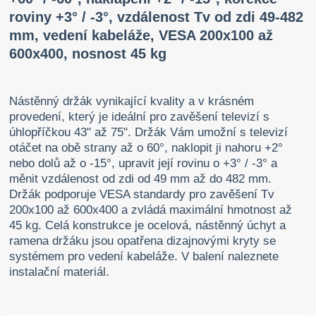
roviny +3° / -3°, vzdálenost Tv od zdi 49-482
mm, vedení kabeláže, VESA 200x100 až
600x400, nosnost 45 kg
Nástěnný držák vynikající kvality a v krásném
provedení, který je ideální pro zavěšení televizí s
úhlopříčkou 43" až 75". Držák Vám umožní s televizí
otáčet na obě strany až o 60°, naklopit ji nahoru +2°
nebo dolů až o -15°, upravit její rovinu o +3° / -3° a
měnit vzdálenost od zdi od 49 mm až do 482 mm.
Držák podporuje VESA standardy pro zavěšení Tv
200x100 až 600x400 a zvládá maximální hmotnost až
45 kg. Celá konstrukce je ocelová, nástěnný úchyt a
ramena držáku jsou opatřena dizajnovými kryty se
systémem pro vedení kabeláže. V balení naleznete
instalační materiál.