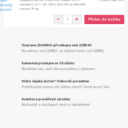
vzdálenost od zdi 70-800 mm, otáčení +/-75°,
3 264 Kč
bez DPH
naklápění +2° / -15°, VESA 200x100 až 600x400,
nosnost 70 kg
Přidat do košíku
Doprava ZDARMA při nákupu nad 2289 Kč
Na adresu od 2289Kč, na výdejní místo od 1389Kč
Kamenná prodejna ve Strážnici
Navštivte nás, rádi Vám poradíme s výběrem.
Máte nějaký dotaz? Odborně poradíme
Potřebujete pomoc při výběru zboží? Jsme tu pro Vás.
Kvalitní a prověřené výrobky
Na kvalitě a dostupné ceně si zakládáme!