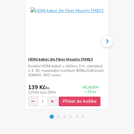
HDMi kabel 3m Fiber Mounts FM813
Krycí lišta 
M6C93B
Kvalitní HDMi kabel s délkou 3 m, standard
1.4, 3D, maximální rozlišení 4096x2160 pixel,
Hliníková nás
30AWG, W/2 cores.
od televize, 
šířka 6 cm
139 Kč
399 Kč
SKLADEM
/
ks
/
ks
> 50 ks
115 Kč
bez DPH
330 Kč
bez 
Přidat do košíku