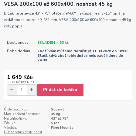
VESA 200x100 až 600x400, nosnost 45 kg
Držák na televize 43" - 75", otáčení +/-60°, naklápění +2° / -15°, změna
vzdálenosti od zdi 49-482 mm, VESA 200x100 až 600x400, nosnost 45 kg
celý popis
Dostupnost
SKLADEM > 50 ks
Doba dodání
Zboží Vám můžeme doručit již 11.08.2026 do 16:00.
Stačí, když zboží objednáte nejpozději dnes do
24:00
1 649 Kč
/
ks
1 363 Kč
bez DPH
Přidat do košíku
Číslo produktu:
Super-3
Max. zatížení / nosnost:
45 kg
Na úhlopříčky:
43" až 75"
Záruka:
5 let
Výrobce:
Fiber Mounts
Hlídat cenu / dostupnost