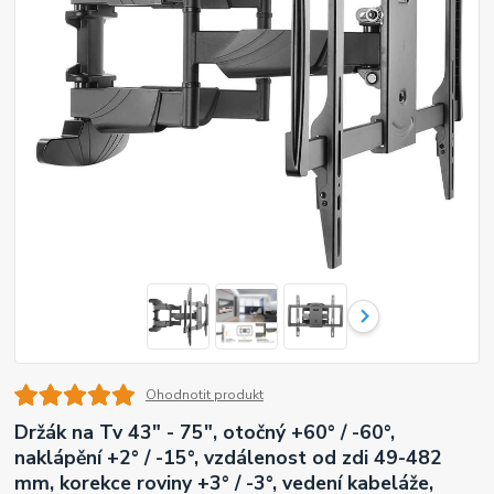
Ohodnotit produkt
Držák na Tv 43" - 75", otočný +60° / -60°,
naklápění +2° / -15°, vzdálenost od zdi 49-482
mm, korekce roviny +3° / -3°, vedení kabeláže,