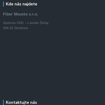
Kde nás najdete
Fiber Mounts s.r.o.
Úprkova 1941 - v areálu Šohaj
696 62 Strážnice
Kontaktujte nás