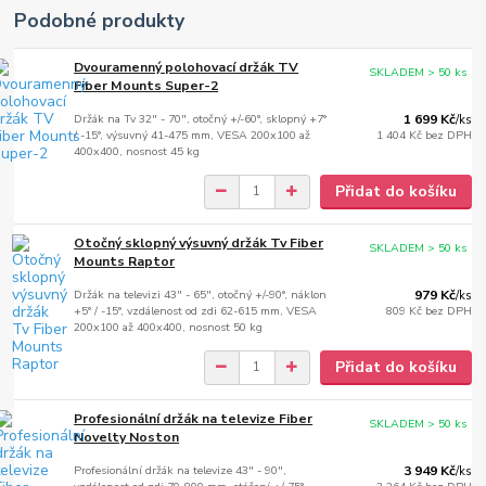
Podobné produkty
Dvouramenný polohovací držák TV
SKLADEM > 50 ks
Fiber Mounts Super-2
Držák na Tv 32" - 70", otočný +/-60°, sklopný +7°
1 699 Kč
/
ks
/ -15°, výsuvný 41-475 mm, VESA 200x100 až
1 404 Kč
bez DPH
400x400, nosnost 45 kg
Přidat do košíku
Otočný sklopný výsuvný držák Tv Fiber
SKLADEM > 50 ks
Mounts Raptor
Držák na televizi 43" - 65", otočný +/-90°, náklon
979 Kč
/
ks
+5° / -15°, vzdálenost od zdi 62-615 mm, VESA
809 Kč
bez DPH
200x100 až 400x400, nosnost 50 kg
Přidat do košíku
Profesionální držák na televize Fiber
SKLADEM > 50 ks
Novelty Noston
Profesionální držák na televize 43" - 90",
3 949 Kč
/
ks