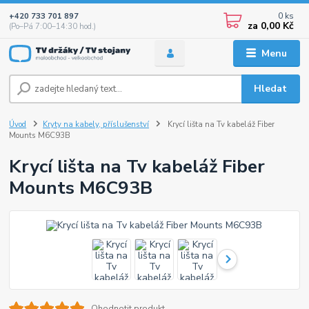
0
ks
+420 733 701 897
za
0,00 Kč
(Po–Pá 7:00–14:30 hod.)
Menu
Hledat
Úvod
Kryty na kabely, příslušenství
Krycí lišta na Tv kabeláž Fiber
Mounts M6C93B
Krycí lišta na Tv kabeláž Fiber
Mounts M6C93B
Ohodnotit produkt