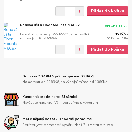
mm
Přidat do košíku
Rohová lišta Fiber Mounts M6C97
SKLADEM 9 ks
Rohová lišta, rozměry 127x127x21,5 mm, ideální
85 Kč
/
ks
na propojení lišt M6C95W
70 Kč
bez DPH
Přidat do košíku
Doprava ZDARMA při nákupu nad 2289 Kč
Na adresu od 2289Kč, na výdejní místo od 1389Kč
Kamenná prodejna ve Strážnici
Navštivte nás, rádi Vám poradíme s výběrem.
Máte nějaký dotaz? Odborně poradíme
Potřebujete pomoc při výběru zboží? Jsme tu pro Vás.