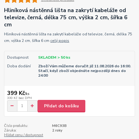
Hliníková nástěnná lišta na zakrytí kabeláže od
televize, černá, délka 75 cm, výška 2 cm, šířka 6
cm
Hliníková nástěnná lišta na zakrytí kabeláže od televize, černá, délka 75
cm, výška 2 cm, šířka 6 cm
celý popis
Dostupnost
SKLADEM > 50 ks
Doba dodání
Zboží Vám můžeme doručit již 11.08.2026 do 16:00.
Stačí, když zboží objednáte nejpozději dnes do
24:00
399 Kč
/
ks
330 Kč
bez DPH
Přidat do košíku
Číslo produktu:
M6C93B
Záruka:
2 roky
Hlídat cenu / dostupnost