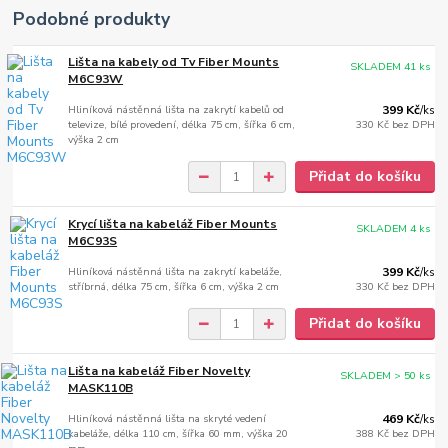
Podobné produkty
Lišta na kabely od Tv Fiber Mounts
SKLADEM 41 ks
M6C93W
Hliníková nástěnná lišta na zakrytí kabelů od
399 Kč
/
ks
televize, bílé provedení, délka 75 cm, šířka 6 cm,
330 Kč
bez DPH
výška 2 cm
Přidat do košíku
Krycí lišta na kabeláž Fiber Mounts
SKLADEM 4 ks
M6C93S
Hliníková nástěnná lišta na zakrytí kabeláže,
399 Kč
/
ks
stříbrná, délka 75 cm, šířka 6 cm, výška 2 cm
330 Kč
bez DPH
Přidat do košíku
Lišta na kabeláž Fiber Novelty
SKLADEM > 50 ks
MASK110B
Hliníková nástěnná lišta na skryté vedení
469 Kč
/
ks
kabeláže, délka 110 cm, šířka 60 mm, výška 20
388 Kč
bez DPH