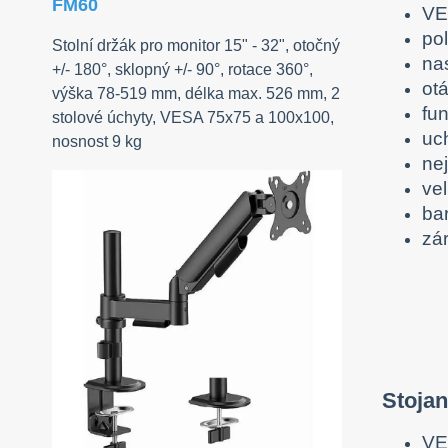
FM60
VE
po
Stolní držák pro monitor 15" - 32", otočný
na
+/- 180°, sklopný +/- 90°, rotace 360°,
ot
výška 78-519 mm, délka max. 526 mm, 2
fu
stolové úchyty, VESA 75x75 a 100x100,
uc
nosnost 9 kg
nej
ve
ba
zár
Stoja
VE