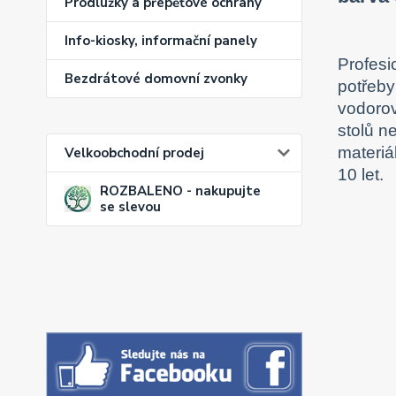
Prodlužky a přepěťové ochrany
Info-kiosky, informační panely
Profesi
Bezdrátové domovní zvonky
potřeby
vodorov
stolů n
materiá
Velkoobchodní prodej
10 let.
ROZBALENO - nakupujte
se slevou