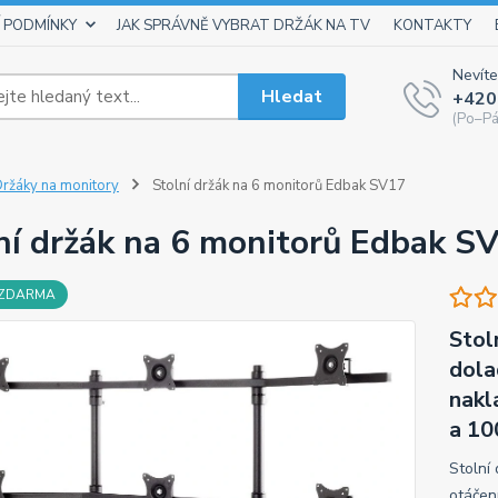
 PODMÍNKY
JAK SPRÁVNĚ VYBRAT DRŽÁK NA TV
KONTAKTY
Nevíte
Hledat
+420
(Po–Pá
ržáky na monitory
Stolní držák na 6 monitorů Edbak SV17
ní držák na 6 monitorů Edbak S
 ZDARMA
Stol
dola
nakl
a 10
Stolní
otáčen