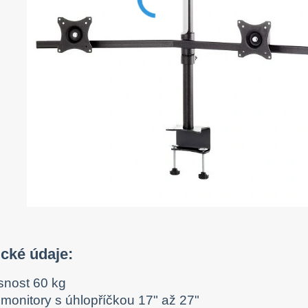
cké údaje:
snost 60 kg
 monitory s úhlopříčkou 17" až 27"