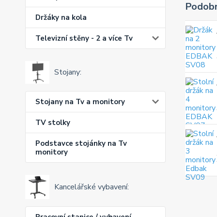
Podobn
Držáky na kola
Televizní stěny - 2 a více Tv
Stojany:
Stojany na Tv a monitory
TV stolky
Podstavce stojánky na Tv
monitory
Kancelářské vybavení:
Pracovní stanice / vybavení