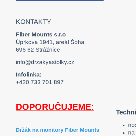
KONTAKTY
Fiber Mounts s.r.o
Úprkova 1941, areál Šohaj
696 62 Strážnice
info@drzakyastolky.cz
Infolinka:
+420 733 701 897
DOPORUČUJEME:
Techni
no
Držák na monitory Fiber Mounts
na