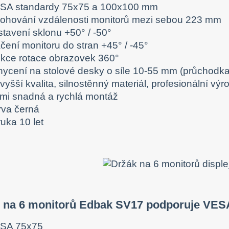
SA standardy 75x75 a 100x100 mm
lohování vzdálenosti monitorů mezi sebou 223 mm
stavení sklonu +50° / -50°
áčení monitoru do stran +45° / -45°
nkce rotace obrazovek 360°
hycení na stolové desky o síle 10-55 mm (průchodka
vyšší kvalita, silnostěnný materiál, profesionální výr
lmi snadná a rychlá montáž
rva černá
uka 10 let
n na 6 monitorů Edbak SV17 podporuje VES
SA 75x75