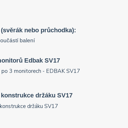
 (svěrák nebo průchodka):
monitorů Edbak SV17
í konstrukce držáku SV17