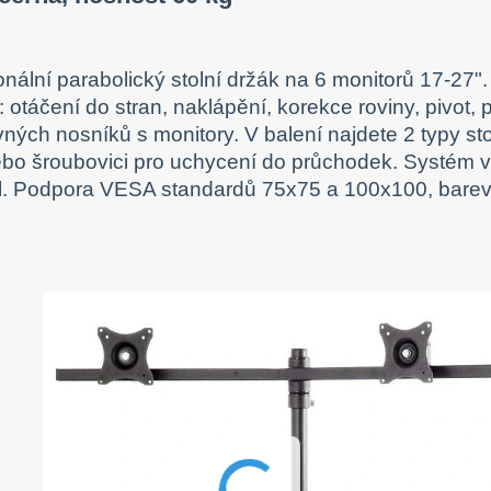
onální parabolický stolní držák na 6 monitorů 17-27"
: otáčení do stran, naklápění, korekce roviny, pivot
ných nosníků s monitory. V balení najdete 2 typy st
ebo šroubovici pro uchycení do průchodek. Systém ve
l. Podpora VESA standardů 75x75 a 100x100, barev