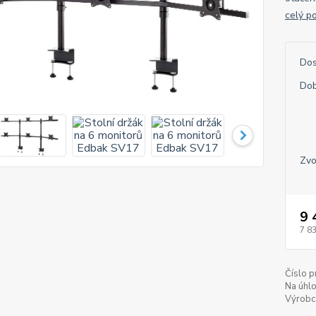
celý p
Dos
Dob
Zvo
9 
7 8
Číslo p
Na úhlo
Výrobc