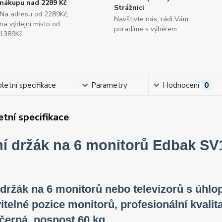
nákupu nad 2289 Kč
Strážnici
Na adresu od 2289Kč,
Navštivte nás, rádi Vám
na výdejní místo od
poradíme s výběrem.
1389Kč
etní specifikace
Parametry
Hodnocení
0
tní specifikace
ní držák na 6 monitorů
Edbak SV
 držák na 6 monitorů nebo televizorů s úhlop
itelné pozice monitorů, profesionální kvali
černá, nosnost 60 kg