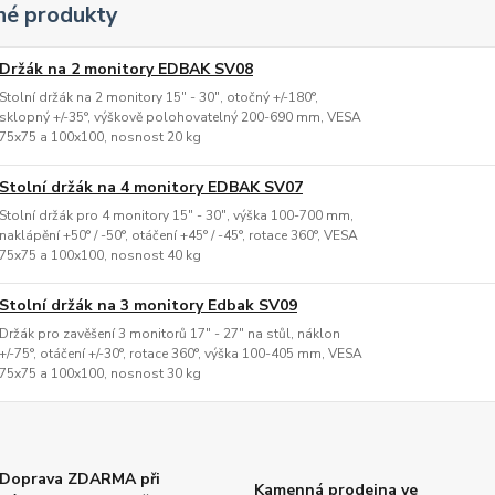
é produkty
Držák na 2 monitory EDBAK SV08
Stolní držák na 2 monitory 15" - 30", otočný +/-180°,
sklopný +/-35°, výškově polohovatelný 200-690 mm, VESA
75x75 a 100x100, nosnost 20 kg
Stolní držák na 4 monitory EDBAK SV07
Stolní držák pro 4 monitory 15" - 30", výška 100-700 mm,
naklápění +50° / -50°, otáčení +45° / -45°, rotace 360°, VESA
75x75 a 100x100, nosnost 40 kg
Stolní držák na 3 monitory Edbak SV09
Držák pro zavěšení 3 monitorů 17" - 27" na stůl, náklon
+/-75°, otáčení +/-30°, rotace 360°, výška 100-405 mm, VESA
75x75 a 100x100, nosnost 30 kg
Doprava ZDARMA při
Kamenná prodejna ve