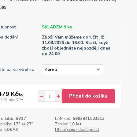
opis
tupnost
SKLADEM 9 ks
a dodání
Zboží Vám můžeme doručit již
11.08.2026 do 16:00. Stačí, když
zboží objednáte nejpozději dnes
do 24:00
lte barvu výrobku
479 Kč
/
ks
Přidat do košíku
34 Kč
bez DPH
roduktu:
SV17
EAN kód:
5902841103313
příčky:
17" až 27"
Záruka:
10 let
e:
EDBAK
Hlídat cenu / dostupnost