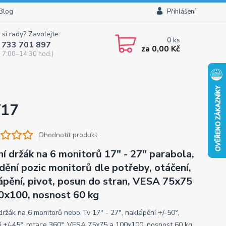
Blog
Přihlášení
 si rady? Zavolejte.
0
ks
 733 701 897
za
0,00 Kč
 7:00–14:30 hod.)
V17
Ohodnotit produkt
ní držák na 6 monitorů 17" - 27" parabola,
dění pozic monitorů dle potřeby, otáčení,
ápění, pivot, posun do stran, VESA 75x75
0x100, nosnost 60 kg
 držák na 6 monitorů nebo Tv 17" - 27", naklápění +/-50°,
í +/-45°, rotace 360°, VESA 75x75 a 100x100, nosnost 60 kg