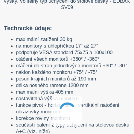
Technické údaje:
maximální zatížení 30 kg
na monitory s úhlopříčkou 17" až 27"
podporuje VESA standard 75x75 a 100x100
otáčení všech monitorů +360° / -360°
otáčení do stran jednotlivých monitorů +30° / -30°
náklon každého monitoru +75° / -75°
posun krajních monitorů až 190 mm
délka nosného ramene 1200 mm
maximální výška 405 mm
nastavitelná výška monitorů
funkce pivot - horizontální i vertikální natočení
obrazovky monitoru
korekce roviny monitoru
součástí balení 2 typy uchycení na stolovou desku
A+C (viz. níže)