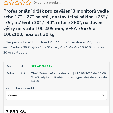
Ohodnotit produkt
Profesionální držák pro zavěšení 3 monitorů vedle
sebe 17" - 27" na stůl, nastavitelný náklon +75° /
-75°, otáčení +30° / -30°, rotace 360°, nastavení
výšky od stolu 100-405 mm, VESA 75x75 a
100x100, nosnost 30 kg
Držák pro zavěšení 3 monitorů 17" - 27" na stůl, náklon +/-75°, otáčení
+/-30°, rotace 360°, výška 100-405 mm, VESA 75x75 a 100x100, nosnost
30 kg
celý popis
Dostupnost
SKLADEM 2 ks
Doba dodání
Zboží Vám můžeme doručit již 10.08.2026 do 16:00.
Stačí, když zboží objednáte nejpozději do zítra do
13:00
Zvolte barvu výrobku
3 890 Kč
/
ks