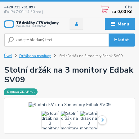
0
ks
+420 733 701 897
za
0,00 Kč
(Po–Pá 7:00–14:30 hod.)
Menu
Hledat
Úvod
Držáky na monitory
Stolní držák na 3 monitory Edbak SV09
Stolní držák na 3 monitory Edbak
SV09
Doprava ZDARMA