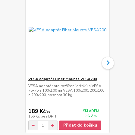
VESA adaptér Fiber Mounts VESA200
HDMi kabel 
VESA adaptér pro rozšíření držáků s VESA
Kvalitní HDM
75x75 a 100x100 na VESA 100x200, 200x100
1.4, 3D maxi
a 200x200, nosnost 30 kg
30AWG, W/2 
189 Kč
115 Kč
SKLADEM
/
ks
/
ks
> 50 ks
156 Kč
bez DPH
95 Kč
bez D
Přidat do košíku