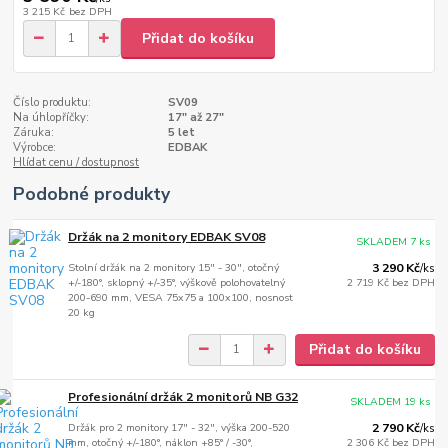
3 215 Kč
bez DPH
Přidat do košíku
Číslo produktu:
SV09
Na úhlopříčky:
17" až 27"
Záruka:
5 let
Výrobce:
EDBAK
Hlídat cenu / dostupnost
Podobné produkty
Držák na 2 monitory EDBAK SV08
SKLADEM 7 ks
Stolní držák na 2 monitory 15" - 30", otočný
3 290 Kč
/
ks
+/-180°, sklopný +/-35°, výškově polohovatelný
2 719 Kč
bez DPH
200-690 mm, VESA 75x75 a 100x100, nosnost
20 kg
Přidat do košíku
Profesionální držák 2 monitorů NB G32
SKLADEM 19 ks
Držák pro 2 monitory 17" - 32", výška 200-520
2 790 Kč
/
ks
mm, otočný +/-180°, náklon +85° / -30°,
2 306 Kč
bez DPH