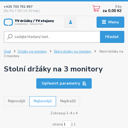
0
ks
+420 733 701 897
za
0,00 Kč
(Po–Pá 7:00–14:30 hod.)
Menu
Hledat
Úvod
Držáky na monitory
Stolní držáky na monitory
Stolní držáky na
3 monitory
Stolní držáky na 3 monitory
Upřesnit parametry
Nejnovější
Nejlevnější
Nejdražší
Zobrazuji 1-4 z 4
strana
z 1