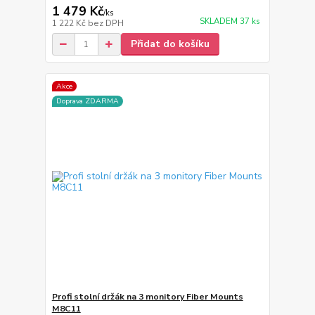
1 479 Kč
/
ks
SKLADEM 37 ks
1 222 Kč
bez DPH
Přidat do košíku
Akce
Doprava ZDARMA
Profi stolní držák na 3 monitory Fiber Mounts
M8C11