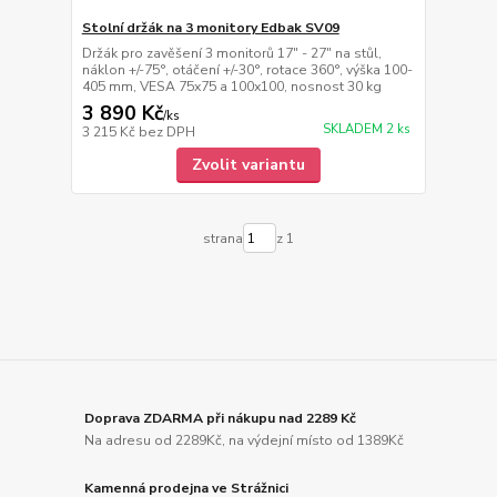
Stolní držák na 3 monitory Edbak SV09
Držák pro zavěšení 3 monitorů 17" - 27" na stůl,
náklon +/-75°, otáčení +/-30°, rotace 360°, výška 100-
405 mm, VESA 75x75 a 100x100, nosnost 30 kg
3 890 Kč
/
ks
SKLADEM 2 ks
3 215 Kč
bez DPH
Zvolit variantu
strana
z 1
Doprava ZDARMA při nákupu nad 2289 Kč
Na adresu od 2289Kč, na výdejní místo od 1389Kč
Kamenná prodejna ve Strážnici