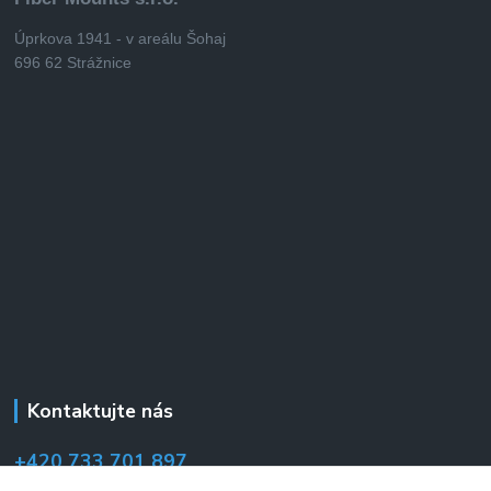
Úprkova 1941 - v areálu Šohaj
696 62 Strážnice
Kontaktujte nás
+420 733 701 897
(Po–Pá 7:00–14:30 hod.)