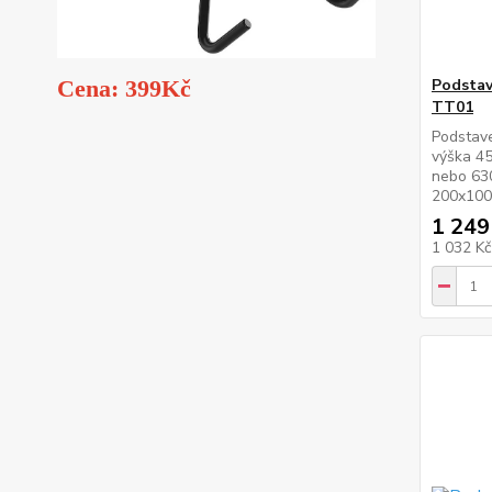
Podstav
Cena: 399Kč
TT01
Podstave
výška 4
nebo 63
200x100
1 249
1 032 K