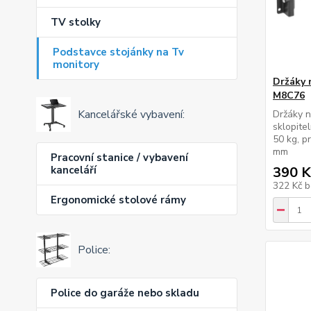
TV stolky
Podstavce stojánky na Tv
monitory
Držáky 
M8C76
Kancelářské vybavení:
Držáky n
sklopite
50 kg, p
mm
Pracovní stanice / vybavení
kanceláří
390 K
322 Kč
b
Ergonomické stolové rámy
Police:
Police do garáže nebo skladu