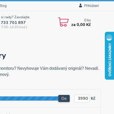
Blog
Přihlášení
 si rady? Zavolejte.
0
ks
 733 701 897
za
0,00 Kč
 7:00–14:30 hod.)
ry
bo monitoru? Nevyhovuje Vám dodávaný originál? Nevadí.
e nový.
Do
Kč