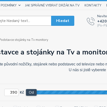
 PODMÍNKY
JAK SPRÁVNĚ VYBRAT DRŽÁK NA TV
KONTAKTY
Nevíte
Hledat
+420
(Po–Pá
odstavce stojánky na Tv monitory
tavce a stojánky na Tv a monito
 jste původní nožičky, stojánek nebo podstavec od televize ne
U nás si jistě vyberet
Kč
Od