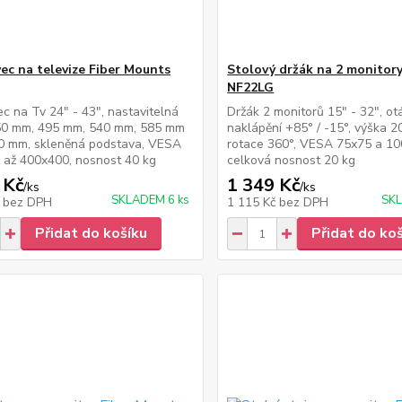
ec na televize Fiber Mounts
Stolový držák na 2 monitor
NF22LG
c na Tv 24" - 43", nastavitelná
Držák 2 monitorů 15" - 32", otá
50 mm, 495 mm, 540 mm, 585 mm
naklápění +85° / -15°, výška 
0 mm, skleněná podstava, VESA
rotace 360°, VESA 75x75 a 10
 až 400x400, nosnost 40 kg
celková nosnost 20 kg
 Kč
1 349 Kč
/
ks
/
ks
SKLADEM 6 ks
SKL
č
bez DPH
1 115 Kč
bez DPH
Přidat do košíku
Přidat do ko