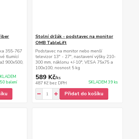
Fiber
Stolní držák - podstavec na monitor
OMB TableLift
ška 355-767
Podstavec na monitor nebo menší
vé tlumící
televizor 13" - 27", nastavení výšky 210-
až 900x500,
300 mm, náklonu +/-10°, VESA 75x75 a
100x100, nosnost 5 kg
589 Kč
SKLADEM
/
ks
 50 balení
SKLADEM 39 ks
487 Kč
bez DPH
šíku
Přidat do košíku