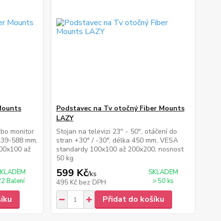
 Mounts
Podstavec na Tv otočný Fiber Mounts
LAZY
ebo monitor
Stojan na televizi 23" - 50", otáčení do
 439-588 mm,
stran +30° / -30°, délka 450 mm, VESA
100x100 až
standardy 100x100 až 200x200, nosnost
50 kg
599 Kč
SKLADEM
SKLADEM
/
ks
22 Balení
> 50 ks
495 Kč
bez DPH
šíku
Přidat do košíku