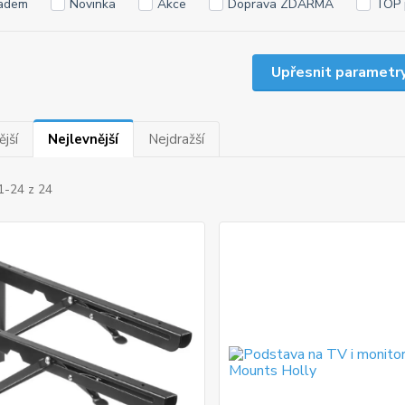
adem
Novinka
Akce
Doprava ZDARMA
TOP 
Upřesnit parametr
jší
Nejlevnější
Nejdražší
1-24 z 24