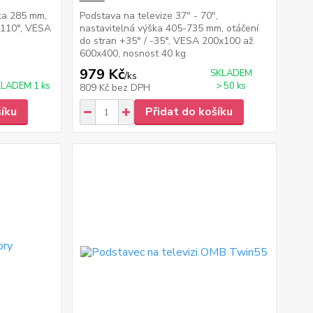
lka 285 mm,
Podstava na televize 37" - 70",
 -110°, VESA
nastavitelná výška 405-735 mm, otáčení
do stran +35° / -35°, VESA 200x100 až
600x400, nosnost 40 kg
979 Kč
SKLADEM
/
ks
LADEM 1 ks
> 50 ks
809 Kč
bez DPH
šíku
Přidat do košíku