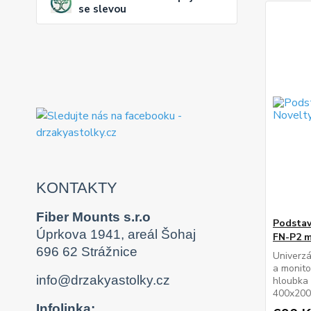
se slevou
KONTAKTY
Fiber Mounts s.r.o
Podstav
Úprkova 1941, areál Šohaj
FN-P2 m
696 62 Strážnice
Univerzá
a monito
info@drzakyastolky.cz
hloubka
400x200
Infolinka: