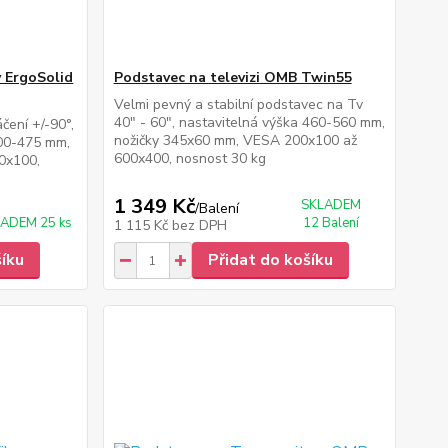
y ErgoSolid
Podstavec na televizi OMB Twin55
Velmi pevný a stabilní podstavec na Tv
40" - 60", nastavitelná výška 460-560 mm,
čení +/-90°,
nožičky 345x60 mm, VESA 200x100 až
200-475 mm,
600x400, nosnost 30 kg
0x100,
1 349 Kč
SKLADEM
/
Balení
ADEM 25 ks
12 Balení
1 115 Kč
bez DPH
šíku
Přidat do košíku