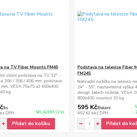
a na TV Fiber Mounts FM45
Podstava na televize Fiber
FM245
lní stolní podstava na TV 32" -
ka 306 / 356 / 406 mm, podstava
Náhradní nožičky na televizi n
 mm, VESA 75x75 až 400x400,
24" - 55", nastavitelná výška
 40 kg
design žabích nožiček, VESA 
800x400, nosnost 20 kg
č
595 Kč
/
ks
/
Balení
SKLADEM 12 ks
ez DPH
492 Kč
bez DPH
Přidat do košíku
Přidat do ko