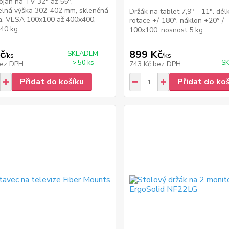
tojan na TV 32" až 55",
elná výška 302-402 mm, skleněná
Držák na tablet 7,9" - 11". dé
a, VESA 100x100 až 400x400,
rotace +/-180°, náklon +20° /
 40 kg
100x100, nosnost 5 kg
č
899 Kč
SKLADEM
/
ks
/
ks
> 50 ks
SK
ez DPH
743 Kč
bez DPH
Přidat do košíku
Přidat do ko