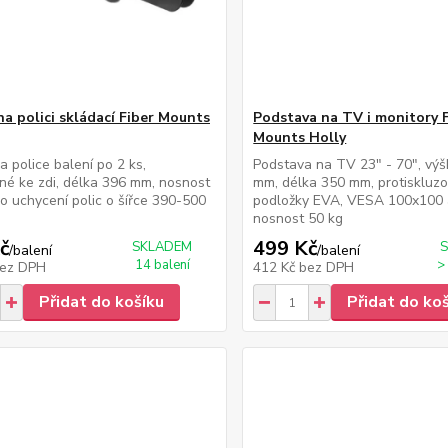
na polici skládací Fiber Mounts
Podstava na TV i monitory 
Mounts Holly
a police balení po 2 ks,
Podstava na TV 23" - 70", vý
lné ke zdi, délka 396 mm, nosnost
mm, délka 350 mm, protiskluzo
ro uchycení polic o šířce 390-500
podložky EVA, VESA 100x100 
nosnost 50 kg
č
499 Kč
SKLADEM
/
balení
/
balení
14 balení
>
ez DPH
412 Kč
bez DPH
Přidat do košíku
Přidat do ko