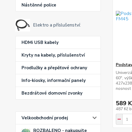
Nástěnné police
Elektro a příslušenství:
HDMi USB kabely
Kryty na kabely, příslušenství
Podstav
Prodlužky a přepěťové ochrany
Univerzá
60", výš
Info-kiosky, informační panely
427x238
nosnost
Bezdrátové domovní zvonky
589 K
487 Kč
b
Velkoobchodní prodej
ROZBALENO - nakupujte