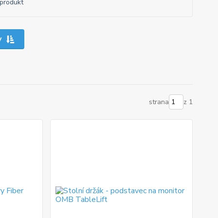
produkt
y
strana
z 1