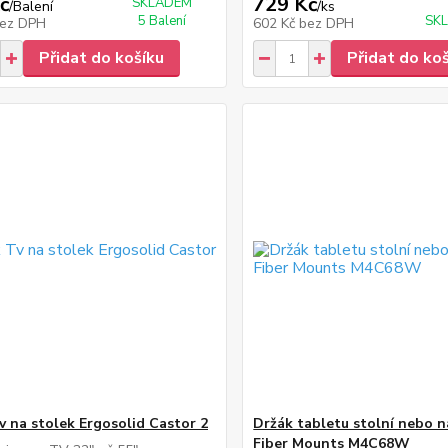
č
729 Kč
SKLADEM
/
Balení
/
ks
5 Balení
SKL
ez DPH
602 Kč
bez DPH
Přidat do košíku
Přidat do ko
v na stolek Ergosolid Castor 2
Držák tabletu stolní nebo 
Fiber Mounts M4C68W