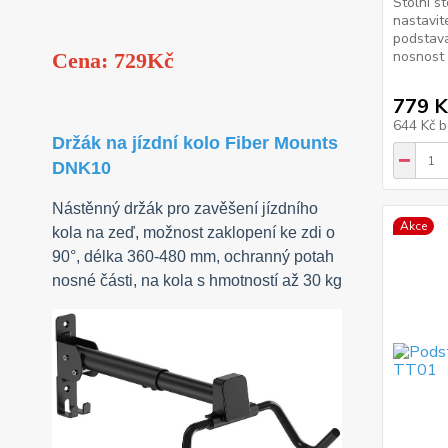
Stolní s
nastavit
podstav
nosnost
Cena: 729Kč
779 K
644 Kč
b
Držák na jízdní kolo Fiber Mounts
DNK10
Nástěnný držák pro zavěšení jízdního
Akce
kola na zeď, možnost zaklopení ke zdi o
90°, délka 360-480 mm, ochranný potah
nosné části, na kola s hmotností až 30 kg