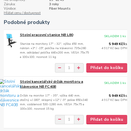
Záruka:
3 roky
Výrobce:
Fiber Mounts
Hlídat cenu / dostupnost
Podobné produkty
Stolní pracovní stanice NB L80
SKLADEM 1 ks
Stanice na monitory 17" - 32", výška 450 mm,
5 949 Kč
/
ks
náklon +3° / -15°, polička na klávesnici 735x260
4 917 Kč
bez DPH
mm, odkládací polička 440x200 mm, VESA 75x75
a 100x100, nosnost 11 kg
Přidat do košíku
Stolní kancelářský držák monitoru a
SKLADEM 1 ks
klávesnice NB FC40B
Držák na monitor 17" - 35", výška 440 mm,
5 949 Kč
/
ks
otočný +/-180°, sklopný +12° / -9°, police 650x340
4 917 Kč
bez DPH
mm, vzdálenost 530-1280 mm, VESA 75x75 a
100x100, nosnost 15 kg
Přidat do košíku