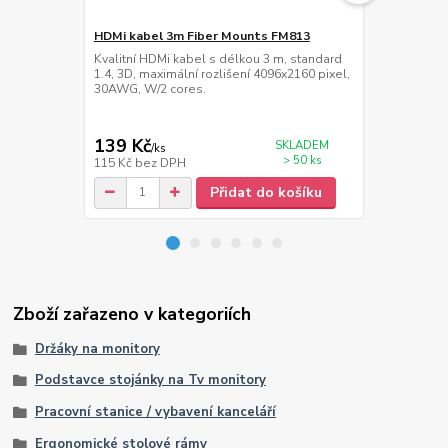
HDMi kabel 3m Fiber Mounts FM813
Organizér s
Kvalitní HDMi kabel s délkou 3 m, standard
Organizér a 
1.4, 3D, maximální rozlišení 4096x2160 pixel,
zdroje, kabel
30AWG, W/2 cores.
instalace po
mm, šířka 76
kg
139 Kč
429 Kč
SKLADEM
/
ks
/
ks
> 50 ks
115 Kč
bez DPH
355 Kč
bez 
Přidat do košíku
Zboží zařazeno v kategoriích
Držáky na monitory
Podstavce stojánky na Tv monitory
Pracovní stanice / vybavení kanceláří
Ergonomické stolové rámy