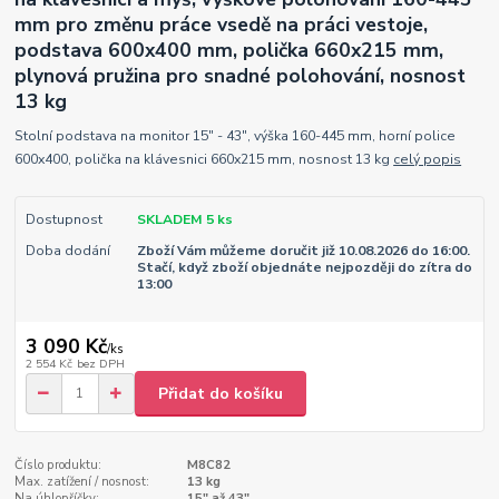
mm pro změnu práce vsedě na práci vestoje,
podstava 600x400 mm, polička 660x215 mm,
plynová pružina pro snadné polohování, nosnost
13 kg
Stolní podstava na monitor 15" - 43", výška 160-445 mm, horní police
600x400, polička na klávesnici 660x215 mm, nosnost 13 kg
celý popis
Dostupnost
SKLADEM 5 ks
Doba dodání
Zboží Vám můžeme doručit již 10.08.2026 do 16:00.
Stačí, když zboží objednáte nejpozději do zítra do
13:00
3 090 Kč
/
ks
2 554 Kč
bez DPH
Přidat do košíku
Číslo produktu:
M8C82
Max. zatížení / nosnost:
13 kg
Na úhlopříčky:
15" až 43"