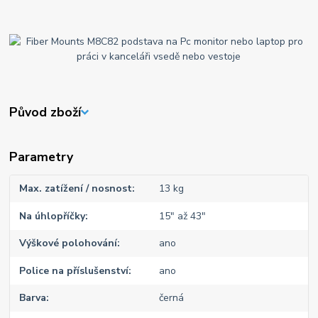
Původ zboží
Parametry
Max. zatížení / nosnost
13 kg
Na úhlopříčky
15" až 43"
Výškové polohování
ano
Police na příslušenství
ano
Barva
černá