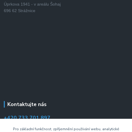
Úprkova 1941 - v areálu Šohaj
696 62 Strážnice
Kontaktujte nás
+420 733 701 897
(Po–Pá 7:00–14:30 hod.)
Pro základní funkčnost, zpříjemnění používání webu, analytické