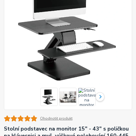
Ohodnotit produkt
Stolní podstavec na monitor 15" - 43" s poličkou
na klávesnici a myš, výškové polohování 160-445