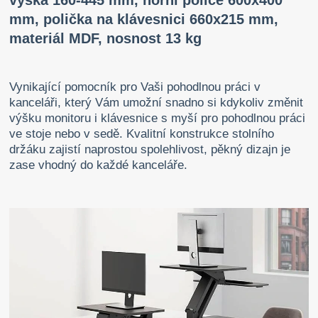
výška 160-445 mm, horní police 600x400
mm, polička na klávesnici 660x215 mm,
materiál MDF, nosnost 13 kg
Vynikající pomocník pro Vaši pohodlnou práci v
kanceláři, který Vám umožní snadno si kdykoliv změnit
výšku monitoru i klávesnice s myší pro pohodlnou práci
ve stoje nebo v sedě. Kvalitní konstrukce stolního
držáku zajistí naprostou spolehlivost, pěkný dizajn je
zase vhodný do každé kanceláře.