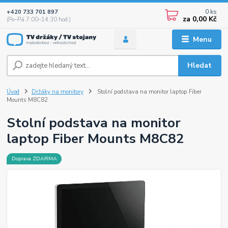
0
ks
+420 733 701 897
za
0,00 Kč
(Po–Pá 7:00–14:30 hod.)
Menu
Hledat
Úvod
Držáky na monitory
Stolní podstava na monitor laptop Fiber
Mounts M8C82
Stolní podstava na monitor
laptop Fiber Mounts M8C82
Doprava ZDARMA