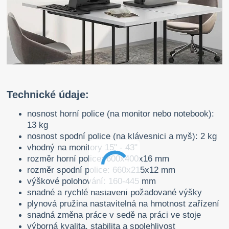
Technické údaje:
nosnost horní police (na monitor nebo notebook):
13 kg
nosnost spodní police (na klávesnici a myš): 2 kg
vhodný na monitory 15" - 43"
rozměr horní police: 600x400x16 mm
rozměr spodní police: 660x215x12 mm
výškové polohování: 160-445 mm
snadné a rychlé nastavení požadované výšky
plynová pružina nastavitelná na hmotnost zařízení
snadná změna práce v sedě na práci ve stoje
výborná kvalita, stabilita a spolehlivost