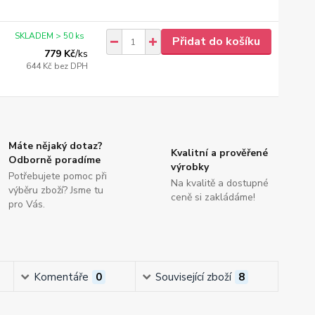
SKLADEM > 50 ks
Přidat do košíku
779 Kč
/
ks
644 Kč
bez DPH
Máte nějaký dotaz?
Kvalitní a prověřené
Odborně poradíme
výrobky
Potřebujete pomoc při
Na kvalitě a dostupné
výběru zboží? Jsme tu
ceně si zakládáme!
pro Vás.
Komentáře
0
Související zboží
8