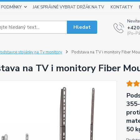
 PODMÍNKY
JAK SPRÁVNĚ VYBRAT DRŽÁK NA TV
KONTAKTY
Nevíte
Hledat
+420
(Po–Pá
odstavce stojánky na Tv monitory
Podstava na TV i monitory Fiber Mou
tava na TV i monitory Fiber Mo
Pods
355-
prot
mate
50 k