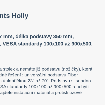
nts Holly
767 mm, délka podstavy 350 mm,
ál, VESA standardy 100x100 až 900x500,
t na stolek a nemáte již podstavu (nožičky), která
é řešení : univerzální podstavu Fiber
y s úhlopříčkou 23" až 70". Podstavu si snadno
SA standardy 100x100 až 900x500 a uchytit
jdete instalační materiál a protiskluzové