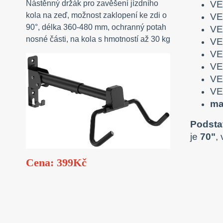
VE
Nástěnný držák pro zavěšení jízdního
kola na zeď, možnost zaklopení ke zdi o
VE
90°, délka 360-480 mm, ochranný potah
VE
nosné části, na kola s hmotností až 30 kg
VE
VE
VE
VE
VE
ma
Podsta
je
70"
,
Cena: 399Kč