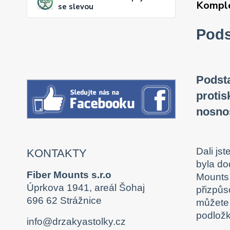
Komple
se slevou
Pods
Podsta
protis
nosno
Dali jst
KONTAKTY
byla do
Fiber Mounts s.r.o
Mounts 
Úprkova 1941, areál Šohaj
přizpůs
696 62 Strážnice
můžete 
podložk
info@drzakyastolky.cz