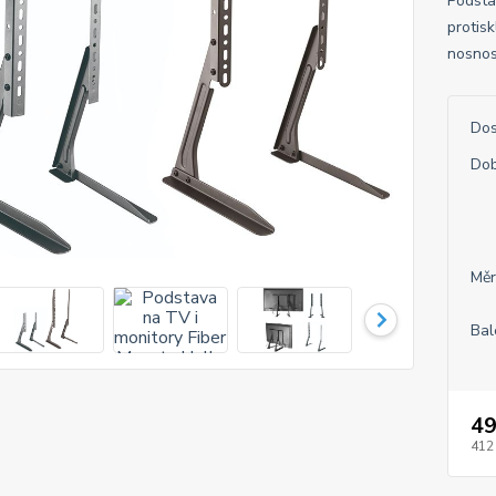
Podsta
protis
nosnos
Dos
Dob
Měr
Bal
49
412