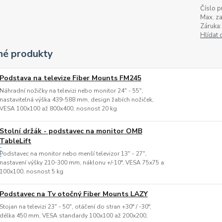
Číslo p
Max. za
Záruka:
Hlídat 
é produkty
Podstava na televize Fiber Mounts FM245
Náhradní nožičky na televizi nebo monitor 24" - 55",
nastavitelná výška 439-588 mm, design žabích nožiček,
VESA 100x100 až 800x400, nosnost 20 kg
Stolní držák - podstavec na monitor OMB
TableLift
Podstavec na monitor nebo menší televizor 13" - 27",
nastavení výšky 210-300 mm, náklonu +/-10°, VESA 75x75 a
100x100, nosnost 5 kg
Podstavec na Tv otočný Fiber Mounts LAZY
Stojan na televizi 23" - 50", otáčení do stran +30° / -30°,
délka 450 mm, VESA standardy 100x100 až 200x200,