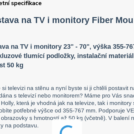
tní specifikace
tava na TV i monitory Fiber Mou
va na TV i monitory 23" - 70", výška 355-
kluzové tlumící podložky, instalační materi
st 50 kg
e si televizi na stěnu a nyní byste si ji chtěli postavi
dána s televizí nebo monitorem? Máme pro Vás snadn
Holly, která je vhodná jak na televize, tak i monitor
obíte potřebné výšce od 355-767 mm. Podporuje VE
obrazovky s hmotností až 50 kg (včetně). V balení na
y na podstavu.