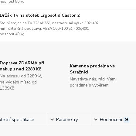
nosnost 50 kg
Držák Tv na stolek Ergosolid Castor 2
Stolní stojan na TV 32" až 55", nastavitelná výška 302-402
mm, skleněná podstava, VESA 100x100 až 400x400,
nosnost 40 kg
Doprava ZDARMA při
Kamenná prodejna ve
nákupu nad 2289 Kč
Strážnici
Na adresu od 2289Kč,
Navštivte nás, rádi Vám
na výdejní místo od
poradíme s výběrem.
1389Kč
etní specifikace
Parametry
Hodnocení
9