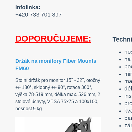
Infolinka:
+420 733 701 897
DOPORUČUJEME:
Techn
no
na 
Držák na monitory Fiber Mounts
po
FM60
mi
Stolní držák pro monitor 15" - 32", otočný
ma
+/- 180°, sklopný +/- 90°, rotace 360°,
dé
výška 78-519 mm, délka max. 526 mm, 2
ins
stolové úchyty, VESA 75x75 a 100x100,
pr
nosnost 9 kg
kva
ba
zár