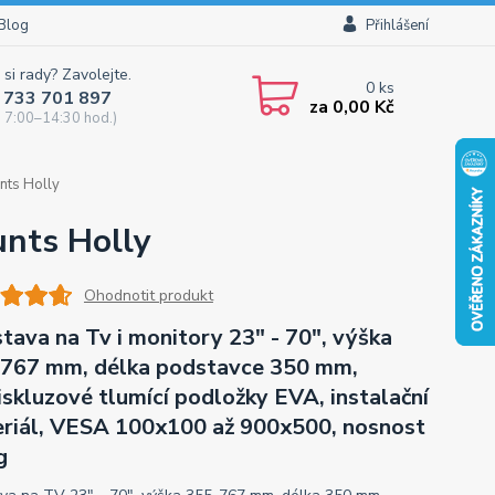
Blog
Přihlášení
 si rady? Zavolejte.
0
ks
 733 701 897
za
0,00 Kč
 7:00–14:30 hod.)
nts Holly
unts Holly
Ohodnotit produkt
tava na Tv i monitory 23" - 70", výška
767 mm, délka podstavce 350 mm,
iskluzové tlumící podložky EVA, instalační
riál, VESA 100x100 až 900x500, nosnost
g