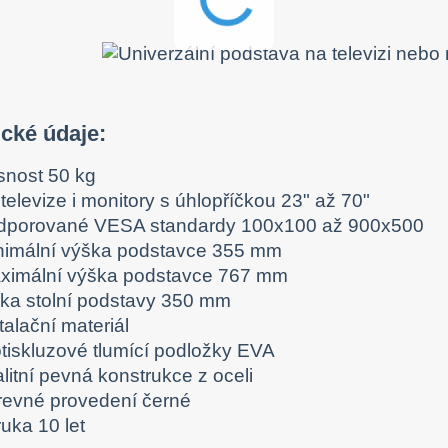
ické údaje:
snost 50 kg
televize i monitory s úhlopříčkou 23" až 70"
dporované VESA standardy 100x100 až 900x500
nimální výška podstavce 355 mm
ximální výška podstavce 767 mm
lka stolní podstavy 350 mm
talační materiál
otiskluzové tlumící podložky EVA
litní pevná konstrukce z oceli
revné provedení černé
uka 10 let