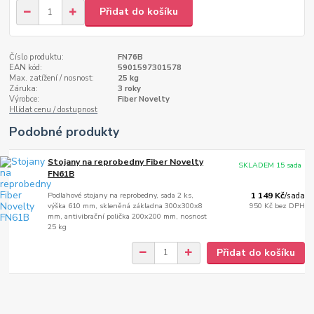
Přidat do košíku
Číslo produktu:
FN76B
EAN kód:
5901597301578
Max. zatížení / nosnost:
25 kg
Záruka:
3 roky
Výrobce:
Fiber Novelty
Hlídat cenu / dostupnost
Podobné produkty
Stojany na reprobedny Fiber Novelty
SKLADEM 15 sada
FN61B
Podlahové stojany na reprobedny, sada 2 ks,
1 149 Kč
/
sada
výška 610 mm, skleněná základna 300x300x8
950 Kč
bez DPH
mm, antivibrační polička 200x200 mm, nosnost
25 kg
Přidat do košíku