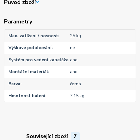
Původ zboží
Parametry
Max. zatížení / nosnost
25 kg
Výškové polohování
ne
Systém pro vedení kabeláže
ano
Montážní materiál
ano
Barva
černá
Hmotnost balení
7,15 kg
Související zboží
7