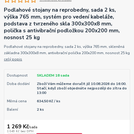
Podlahové stojany na reprobedny, sada 2 ks,
výška 765 mm, systém pro vedení kabeláže,
podstava z tvrzeného skla 300x300x8 mm,
polička s antivibrační podložkou 200x200 mm,
nosnost 25 kg
Podlahové stojany na reprobedny, sada 2 ks, výška 765 mm, skleněná
základna 300x300x8 mm, antivibrační polička 200x200 mm, nosnost 25 kg
celý popis
Dostupnost
SKLADEM 18 sada
Doba dodání
Zboží Vám můžeme doručit již 10.08.2026 do 16:00.
Stačí, když zboží objednáte nejpozději do zítra do
13:00
Měrná cena
634,50 Kč / ks
Balení
2 ks
1 269 Kč
/
sada
1 049 Kč
bez DPH