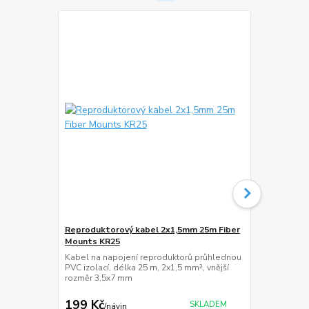
Akce
Reproduktorový kabel 2x1,5mm 25m Fiber
Nástěnný dr
Mounts KR25
ErtuSolid R
Kabel na napojení reproduktorů průhlednou
Držák pro TV 
PVC izolací, délka 25 m, 2x1,5 mm², vnější
naklápění +5°
rozměr 3,5x7 mm
360 mm, VES
45 kg
199 Kč
519 Kč
SKLADEM
/
návin
/
ks