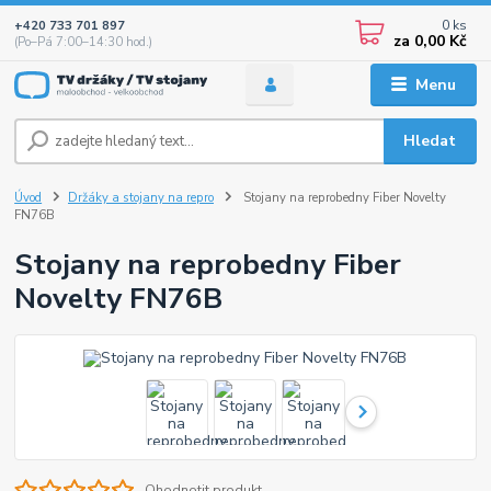
0
ks
+420 733 701 897
za
0,00 Kč
(Po–Pá 7:00–14:30 hod.)
Menu
Hledat
Úvod
Držáky a stojany na repro
Stojany na reprobedny Fiber Novelty
FN76B
Stojany na reprobedny Fiber
Novelty FN76B
Ohodnotit produkt