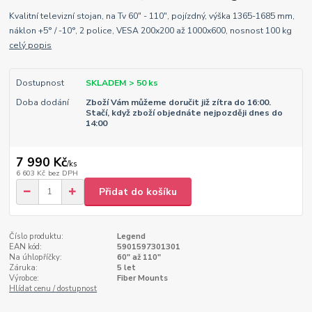
Kvalitní televizní stojan, na Tv 60" - 110", pojízdný, výška 1365-1685 mm,
náklon +5° / -10°, 2 police, VESA 200x200 až 1000x600, nosnost 100 kg
celý popis
Dostupnost
SKLADEM > 50 ks
Doba dodání
Zboží Vám můžeme doručit již zítra do 16:00.
Stačí, když zboží objednáte nejpozději dnes do
14:00
7 990 Kč
/
ks
6 603 Kč
bez DPH
Přidat do košíku
Číslo produktu:
Legend
EAN kód:
5901597301301
Na úhlopříčky:
60" až 110"
Záruka:
5 let
Výrobce:
Fiber Mounts
Hlídat cenu / dostupnost