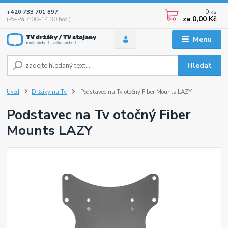
0
ks
+420 733 701 897
za
0,00 Kč
(Po–Pá 7:00–14:30 hod.)
Menu
Hledat
Úvod
Držáky na Tv
Podstavec na Tv otočný Fiber Mounts LAZY
Podstavec na Tv otočný Fiber
Mounts LAZY