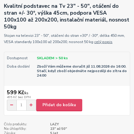
Kvalitní podstavec na Tv 23" - 50", otáčení do
stran +/- 30°, výška 45cm, podpora VESA
100x100 až 200x200, instalační materiál, nosnost
50kg
Stojan na televizi 23" - 50", otáčení do stran +30° / -30°, délka 450 mm,
VESA standardy 100x100 až 200x200, nosnost 50 kg
celý popis
Dostupnost
SKLADEM > 50 ks
Doba dodání
Zboží Vám můžeme doručit již 11.08.2026 do 16:00.
Stačí, když zboží objednáte nejpozději do zítra do
24:00
599 Kč
/
ks
495 Kč
bez DPH
Přidat do košíku
Číslo produktu:
LAZY
Na úhlopříčky:
23" až 50"
Záruka:
5 let