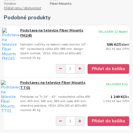
Výrobce:
Fiber Mounts
Hlídat cenu / dostupnost
Podobné produkty
Podstava na televize Fiber Mounts
SKLADEM 22 Balení
FM245
Náhradní nožičky na televizi nebo monitor 24" -
595 Kč
/
Balení
55", nastavitelná výška 439-588 mm, design
492 Kč
bez DPH
žabích nožiček, VESA 100x100 až 800x400,
nosnost 20 kg
Přidat do košíku
Podstavec na televize Fiber Mounts
SKLADEM 6 ks
TT01
Podstavec na Tv 24" - 43", nastavitelná výška 450
1 249 Kč
/
ks
mm, 495 mm, 540 mm, 585 mm nebo 630 mm,
1 032 Kč
bez DPH
skleněná podstava, VESA 200x100 až 400x400,
nosnost 40 kg
Přidat do košíku