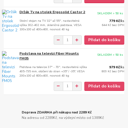
Držák Tv na stolek Ergosolid Castor 2
SKLADEM > 50 ks
Stolní stojan na TV 32" až 55", nastavitelná
779 Kč
/
ks
výška 302-402 mm, skleněná podstava, VESA
644 Kč
bez DPH
100x100 až 400x400, nosnost 40 kg
Přidat do košíku
Podstava na televizi Fiber Mounts
SKLADEM > 50 ks
FM05
Podstava na televize 37" - 70", nastavitelná výška
979 Kč
/
ks
405-735 mm, otáčení do stran +35° / -35°, VESA
809 Kč
bez DPH
200x100 až 600x400, nosnost 40 kg
Přidat do košíku
Doprava ZDARMA při nákupu nad 2289 Kč
Na adresu od 2289Kč, na výdejní místo od 1389Kč