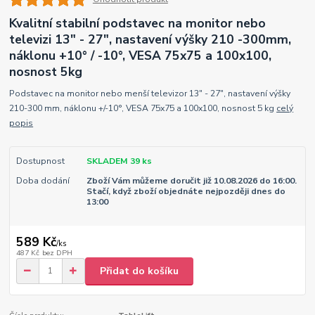
Kvalitní stabilní podstavec na monitor nebo
televizi 13" - 27", nastavení výšky 210 -300mm,
náklonu +10° / -10°, VESA 75x75 a 100x100,
nosnost 5kg
Podstavec na monitor nebo menší televizor 13" - 27", nastavení výšky
210-300 mm, náklonu +/-10°, VESA 75x75 a 100x100, nosnost 5 kg
celý
popis
Dostupnost
SKLADEM 39 ks
Doba dodání
Zboží Vám můžeme doručit již 10.08.2026 do 16:00.
Stačí, když zboží objednáte nejpozději dnes do
13:00
589 Kč
/
ks
487 Kč
bez DPH
Přidat do košíku