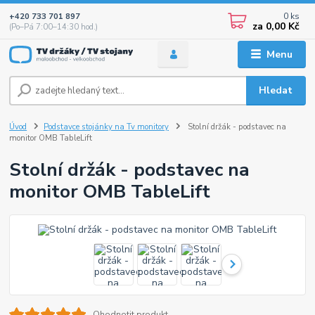
0
ks
+420 733 701 897
za
0,00 Kč
(Po–Pá 7:00–14:30 hod.)
Menu
Hledat
Úvod
Podstavce stojánky na Tv monitory
Stolní držák - podstavec na
monitor OMB TableLift
Stolní držák - podstavec na
monitor OMB TableLift
Ohodnotit produkt