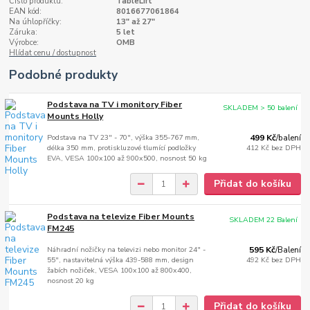
Číslo produktu:
TableLift
EAN kód:
8016677061864
Na úhlopříčky:
13" až 27"
Záruka:
5 let
Výrobce:
OMB
Hlídat cenu / dostupnost
Podobné produkty
Podstava na TV i monitory Fiber
SKLADEM > 50 balení
Mounts Holly
Podstava na TV 23" - 70", výška 355-767 mm,
499 Kč
/
balení
délka 350 mm, protiskluzové tlumící podložky
412 Kč
bez DPH
EVA, VESA 100x100 až 900x500, nosnost 50 kg
Přidat do košíku
Podstava na televize Fiber Mounts
SKLADEM 22 Balení
FM245
Náhradní nožičky na televizi nebo monitor 24" -
595 Kč
/
Balení
55", nastavitelná výška 439-588 mm, design
492 Kč
bez DPH
žabích nožiček, VESA 100x100 až 800x400,
nosnost 20 kg
Přidat do košíku