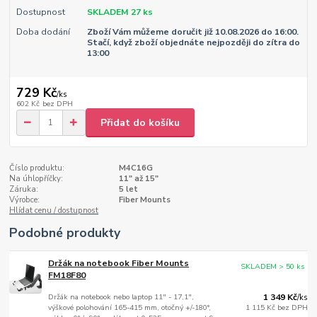
Dostupnost
SKLADEM 27 ks
Doba dodání
Zboží Vám můžeme doručit již 10.08.2026 do 16:00.
Stačí, když zboží objednáte nejpozději do zítra do
13:00
729 Kč
/
ks
602 Kč
bez DPH
Přidat do košíku
Číslo produktu:
M4C16G
Na úhlopříčky:
11" až 15"
Záruka:
5 let
Výrobce:
Fiber Mounts
Hlídat cenu / dostupnost
Podobné produkty
Držák na notebook Fiber Mounts
SKLADEM > 50 ks
FM18F80
Držák na notebook nebo laptop 11" - 17,1",
1 349 Kč
/
ks
výškové polohování 165-415 mm, otočný +/-180°,
1 115 Kč
bez DPH