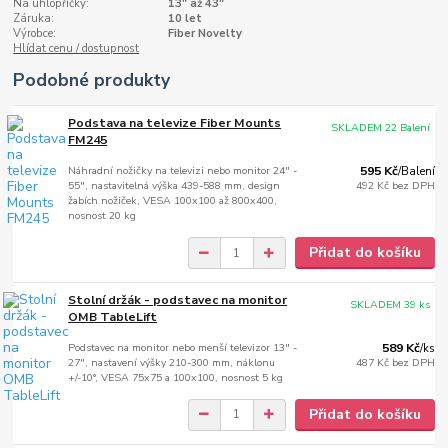
Na úhlopříčky:
13" až 43"
Záruka:
10 let
Výrobce:
Fiber Novelty
Hlídat cenu / dostupnost
Podobné produkty
Podstava na televize Fiber Mounts
SKLADEM 22 Balení
FM245
Náhradní nožičky na televizi nebo monitor 24" -
595 Kč
/
Balení
55", nastavitelná výška 439-588 mm, design
492 Kč
bez DPH
žabích nožiček, VESA 100x100 až 800x400,
nosnost 20 kg
Přidat do košíku
Stolní držák - podstavec na monitor
SKLADEM 39 ks
OMB TableLift
Podstavec na monitor nebo menší televizor 13" -
589 Kč
/
ks
27", nastavení výšky 210-300 mm, náklonu
487 Kč
bez DPH
+/-10°, VESA 75x75 a 100x100, nosnost 5 kg
Přidat do košíku