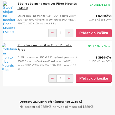
Stolní stojan na monitor Fiber Mounts
SKLADEM 12 ks
FM110
Stolní držák na monitor 15" - 32", úprava výšky
1 629 Kč
/
ks
320-450 mm, náklonu +/-10°, rotace 360°, VESA
1 346 Kč
bez DPH
75x75 a 100x100, nosnost 8 kg
Přidat do košíku
Podstava na monitor Fiber Mounts
SKLADEM > 50 ks
Frios
Držák na monitor 15" až 32", výškové polohování
1 399 Kč
/
ks
75-325 mm, otáčení +/-40°, naklápění +/-90°,
1 156 Kč
bez DPH
rotace 360°, VESA 75x75 a 100x100, nosnost 10
kg
Přidat do košíku
Doprava ZDARMA při nákupu nad 2289 Kč
Na adresu od 2289Kč, na výdejní místo od 1389Kč