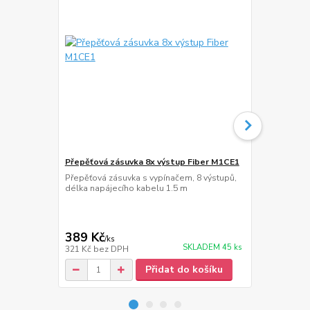
Přepěťová zásuvka 8x výstup Fiber M1CE1
Držák na mo
Přepěťová zásuvka s vypínačem, 8 výstupů,
Držák na Tv 
délka napájecího kabelu 1.5 m
100x100, otoč
vzdálenost o
nosnost 15 
389 Kč
1 639 Kč
/
ks
SKLADEM 45 ks
321 Kč
bez DPH
1 355 Kč
bez
Přidat do košíku