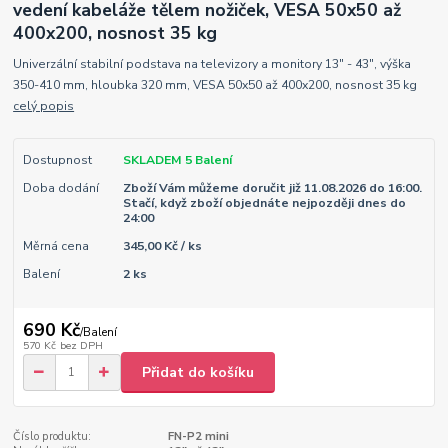
vedení kabeláže tělem nožiček, VESA 50x50 až
400x200, nosnost 35 kg
Univerzální stabilní podstava na televizory a monitory 13" - 43", výška
350-410 mm, hloubka 320 mm, VESA 50x50 až 400x200, nosnost 35 kg
celý popis
Dostupnost
SKLADEM 5 Balení
Doba dodání
Zboží Vám můžeme doručit již 11.08.2026 do 16:00.
Stačí, když zboží objednáte nejpozději dnes do
24:00
Měrná cena
345,00 Kč / ks
Balení
2 ks
690 Kč
/
Balení
570 Kč
bez DPH
Přidat do košíku
Číslo produktu:
FN-P2 mini