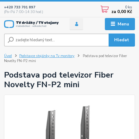
0
ks
+420 733 701 897
za
0,00 Kč
(Po–Pá 7:00–14:30 hod.)
Menu
Hledat
Úvod
Podstavce stojánky na Tv monitory
Podstava pod televizor Fiber
Novelty FN-P2 mini
Podstava pod televizor Fiber
Novelty FN-P2 mini