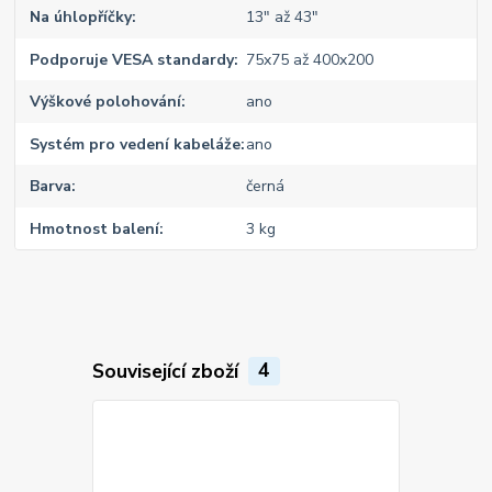
Na úhlopříčky
13" až 43"
Podporuje VESA standardy
75x75 až 400x200
Výškové polohování
ano
Systém pro vedení kabeláže
ano
Barva
černá
Hmotnost balení
3 kg
Související zboží
4