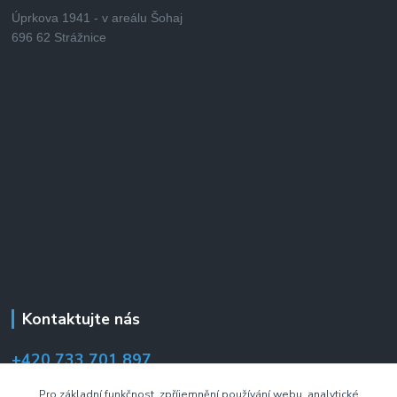
Úprkova 1941 - v areálu Šohaj
696 62 Strážnice
Kontaktujte nás
+420 733 701 897
(Po–Pá 7:00–14:30 hod.)
Pro základní funkčnost, zpříjemnění používání webu, analytické