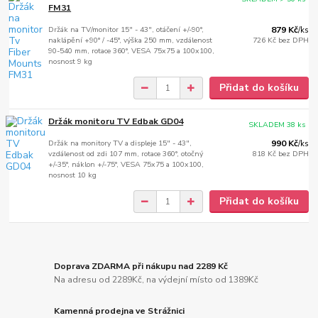
FM31
Držák na TV/monitor 15" - 43", otáčení +/-90°,
879 Kč
/
ks
naklápění +90° / -45°, výška 250 mm, vzdálenost
726 Kč
bez DPH
90-540 mm, rotace 360°, VESA 75x75 a 100x100,
nosnost 9 kg
Přidat do košíku
Držák monitoru TV Edbak GD04
SKLADEM 38 ks
Držák na monitory TV a displeje 15" - 43",
990 Kč
/
ks
vzdálenost od zdi 107 mm, rotace 360°, otočný
818 Kč
bez DPH
+/-35°, náklon +/-75°, VESA 75x75 a 100x100,
nosnost 10 kg
Přidat do košíku
Doprava ZDARMA při nákupu nad 2289 Kč
Na adresu od 2289Kč, na výdejní místo od 1389Kč
Kamenná prodejna ve Strážnici