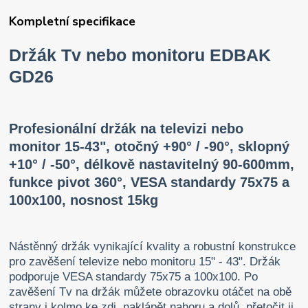
Kompletní specifikace
Držák Tv nebo monitoru EDBAK
GD26
Profesionální držák na televizi nebo
monitor 15-43", otočný +90° / -90°, sklopný
+10° / -50°, délkově nastavitelný 90-600mm,
funkce pivot 360°, VESA standardy 75x75 a
100x100, nosnost 15kg
Nástěnný držák vynikající kvality a robustní konstrukce
pro zavěšení televize nebo monitoru 15" - 43". Držák
podporuje VESA standardy 75x75 a 100x100. Po
zavěšení Tv na držák můžete obrazovku otáčet na obě
strany i kolmo ke zdi, naklápět nahoru a dolů, přetočit ji