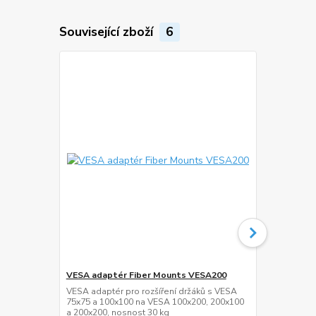
Související zboží
6
VESA adaptér Fiber Mounts VESA200
Krycí lišta 
M6C93B
VESA adaptér pro rozšíření držáků s VESA
75x75 a 100x100 na VESA 100x200, 200x100
Hliníková nás
a 200x200, nosnost 30 kg
od televize, 