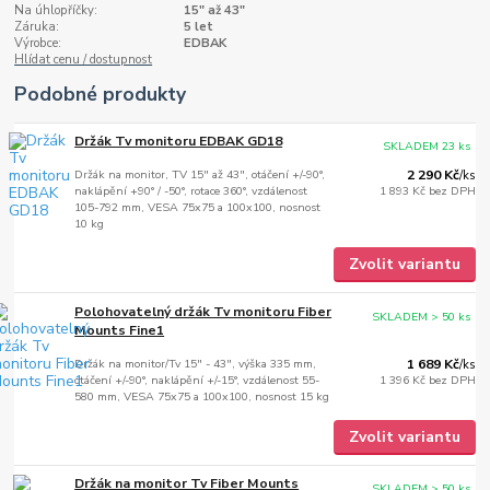
Na úhlopříčky:
15" až 43"
Záruka:
5 let
Výrobce:
EDBAK
Hlídat cenu / dostupnost
Podobné produkty
Držák Tv monitoru EDBAK GD18
SKLADEM 23 ks
Držák na monitor, TV 15" až 43", otáčení +/-90°,
2 290 Kč
/
ks
naklápění +90° / -50°, rotace 360°, vzdálenost
1 893 Kč
bez DPH
105-792 mm, VESA 75x75 a 100x100, nosnost
10 kg
Zvolit variantu
Polohovatelný držák Tv monitoru Fiber
SKLADEM > 50 ks
Mounts Fine1
Držák na monitor/Tv 15" - 43", výška 335 mm,
1 689 Kč
/
ks
otáčení +/-90°, naklápění +/-15°, vzdálenost 55-
1 396 Kč
bez DPH
580 mm, VESA 75x75 a 100x100, nosnost 15 kg
Zvolit variantu
Držák na monitor Tv Fiber Mounts
SKLADEM > 50 ks