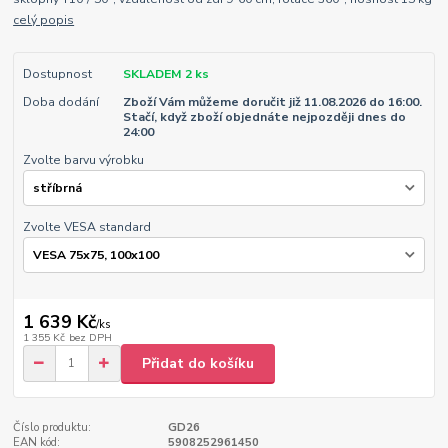
celý popis
Dostupnost
SKLADEM 2 ks
Doba dodání
Zboží Vám můžeme doručit již 11.08.2026 do 16:00.
Stačí, když zboží objednáte nejpozději dnes do
24:00
Zvolte barvu výrobku
Zvolte VESA standard
1 639 Kč
/
ks
1 355 Kč
bez DPH
Přidat do košíku
Číslo produktu:
GD26
EAN kód:
5908252961450