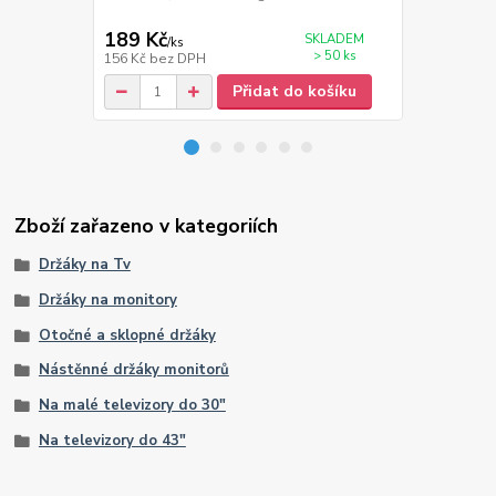
šířka 6 cm
189 Kč
399 Kč
SKLADEM
/
ks
/
ks
> 50 ks
156 Kč
bez DPH
330 Kč
bez 
Přidat do košíku
Zboží zařazeno v kategoriích
Držáky na Tv
Držáky na monitory
Otočné a sklopné držáky
Nástěnné držáky monitorů
Na malé televizory do 30"
Na televizory do 43"