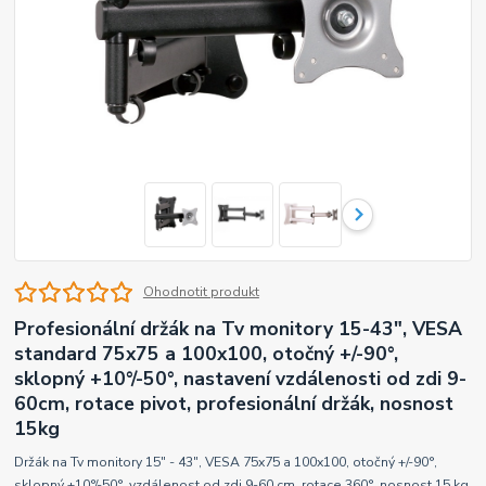
Ohodnotit produkt
Profesionální držák na Tv monitory 15-43", VESA
standard 75x75 a 100x100, otočný +/-90°,
sklopný +10°/-50°, nastavení vzdálenosti od zdi 9-
60cm, rotace pivot, profesionální držák, nosnost
15kg
Držák na Tv monitory 15" - 43", VESA 75x75 a 100x100, otočný +/-90°,
sklopný +10°/-50°, vzdálenost od zdi 9-60 cm, rotace 360°, nosnost 15 kg