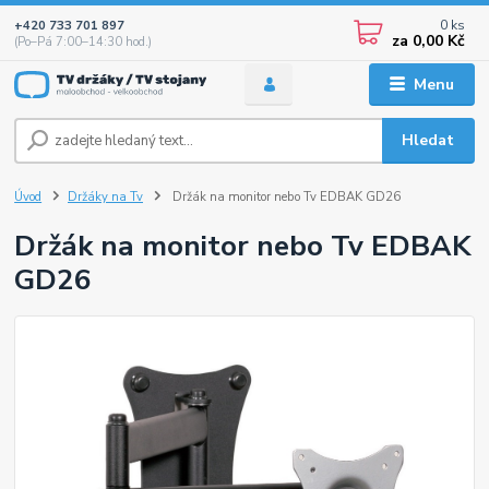
0
ks
+420 733 701 897
za
0,00 Kč
(Po–Pá 7:00–14:30 hod.)
Menu
Hledat
Úvod
Držáky na Tv
Držák na monitor nebo Tv EDBAK GD26
Držák na monitor nebo Tv EDBAK
GD26