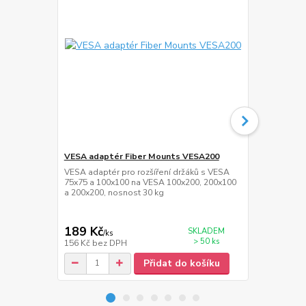
VESA adaptér Fiber Mounts VESA200
HDMi kabel 
VESA adaptér pro rozšíření držáků s VESA
Kvalitní HDM
75x75 a 100x100 na VESA 100x200, 200x100
1.4, 3D, maxi
a 200x200, nosnost 30 kg
30AWG, W/2 
189 Kč
139 Kč
SKLADEM
/
ks
/
ks
> 50 ks
156 Kč
bez DPH
115 Kč
bez 
Přidat do košíku