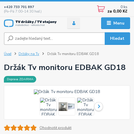
0
ks
+420 733 701 897
za
0,00 Kč
(Po–Pá 7:00–14:30 hod.)
Menu
Hledat
Úvod
Držáky na Tv
Držák Tv monitoru EDBAK GD18
Držák Tv monitoru EDBAK GD18
Doprava ZDARMA
Ohodnotit produkt