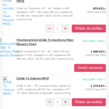
FM31
Držák na TV/monitor 15" - 43", otáčení +/-90°,
879 Kč
/
ks
naklápění +90° / -45°, výška 250 mm, vzdálenost
726 Kč
bez DPH
90-540 mm, rotace 360°, VESA 75x75 a 100x100,
nosnost 9 kg
Přidat do košíku
Polohovatelný držák Tv monitoru Fiber
SKLADEM > 50 ks
Mounts Fine1
Držák na monitor/Tv 15" - 43", výška 335 mm,
1 689 Kč
/
ks
otáčení +/-90°, naklápění +/-15°, vzdálenost 55-
1 396 Kč
bez DPH
580 mm, VESA 75x75 a 100x100, nosnost 15 kg
Zvolit variantu
Držák Tv Onkron NP47
SKLADEM > 50 ks
Držák Tv 40" - 75" vynikající kvality, otáčení až
1 279 Kč
/
ks
+/-90°, vzdálenost 65-707 mm, naklápění +5° /
1 057 Kč
bez DPH
-8°, VESA 100x100 až 400x400, nosnost 35 kg
Přidat do košíku