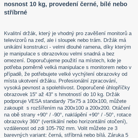
nosnost 10 kg, provedení černé, bílé nebo
stříbrné
Kvalitní držák, který je vhodný pro zavěšení monitorů a
televizorů na zeď, ale i sloupek nebo trám. Držák má
unikátní konstrukci - velmi dlouhé ramena, díky kterým
je manipulace s obrazovkou velmi snadná a bez
omezení. Doporučujeme použití na místech, kde je
potřeba poměrně velká manipulace s monitorem nebo v
případě, že potřebujete velké vychýlení obrazovky od
místa ukotvení držáku. Profesionální zpracování,
vysoká pevnost a spolehlivost. Doporučené úhlopříčky
obrazovek 15" až 43" s hmotností do 10 kg. Držák
podporuje VESA standardy 75x75 a 100x100, můžete
zakoupit s rozšířením na 200x100 a 200x200. Otáčení
na obě strany +90° / -90°, naklápění +90° / -50°, rotace
obrazovky 360° (vertikální nebo horizontální otočení),
vzdálenost od zdi 105-792 mm. Volit můžete ze 3
barevných variant: černá, stříbrná nebo bílá. Záruka 5