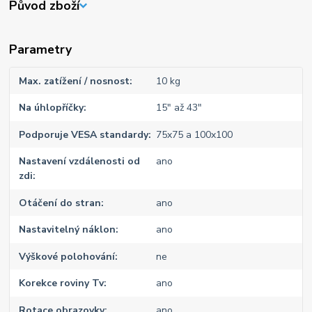
Původ zboží
Parametry
Max. zatížení / nosnost
10 kg
Na úhlopříčky
15" až 43"
Podporuje VESA standardy
75x75 a 100x100
Nastavení vzdálenosti od
ano
zdi
Otáčení do stran
ano
Nastavitelný náklon
ano
Výškové polohování
ne
Korekce roviny Tv
ano
Rotace obrazovky
ano