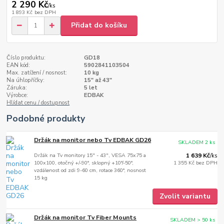
2 290 Kč
/
ks
1 893 Kč
bez DPH
Přidat do košíku
Číslo produktu:
GD18
EAN kód:
5902841103504
Max. zatížení / nosnost:
10 kg
Na úhlopříčky:
15" až 43"
Záruka:
5 let
Výrobce:
EDBAK
Hlídat cenu / dostupnost
Podobné produkty
Držák na monitor nebo Tv EDBAK GD26
SKLADEM 2 ks
Držák na Tv monitory 15" - 43", VESA 75x75 a
1 639 Kč
/
ks
100x100, otočný +/-90°, sklopný +10°/-50°,
1 355 Kč
bez DPH
vzdálenost od zdi 9-60 cm, rotace 360°, nosnost
15 kg
Zvolit variantu
Držák na monitor Tv Fiber Mounts
SKLADEM > 50 ks