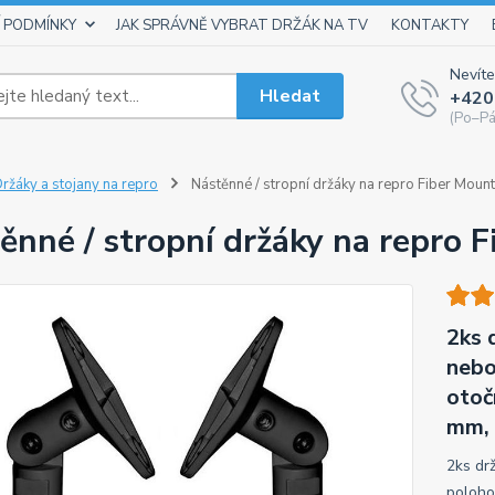
 PODMÍNKY
JAK SPRÁVNĚ VYBRAT DRŽÁK NA TV
KONTAKTY
Nevíte
Hledat
+420
(Po–Pá
ržáky a stojany na repro
Nástěnné / stropní držáky na repro Fiber Moun
ěnné / stropní držáky na repro 
2ks 
nebo
otoč
mm, 
2ks dr
poloho