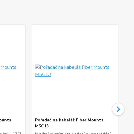
ounts
Pořadač na kabeláž Fiber Mounts
Liš
M5C13
MA