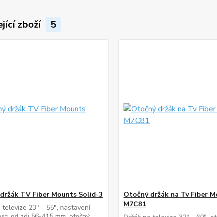
jící zboží
5
držák TV Fiber Mounts Solid-3
Otočný držák na Tv Fiber M
M7C81
 televize 23" - 55", nastavení
sti od zdi 56-415 mm, otočný