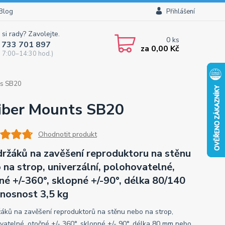
Blog
Přihlášení
 si rady? Zavolejte.
0
ks
 733 701 897
za
0,00 Kč
 7:00–14:30 hod.)
ts SB20
Fiber Mounts SB20
Ohodnotit produkt
držáků na zavěšení reproduktoru na stěnu
 na strop, univerzální, polohovatelné,
né +/-360°, sklopné +/-90°, délka 80/140
nosnost 3,5 kg
žáků na zavěšení reproduktorů na stěnu nebo na strop,
vatelné, otočné +/- 360°, sklopné +/- 90°, délka 80 mm nebo