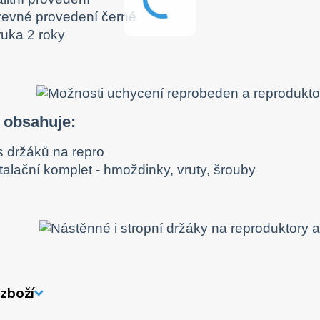
revné provedení černé
ruka 2 roky
 obsahuje:
s držáků na repro
talační komplet - hmoždinky, vruty, šrouby
zboží