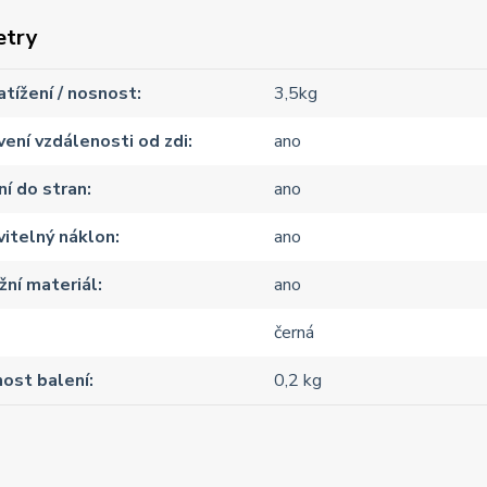
etry
atížení / nosnost
3,5kg
ení vzdálenosti od zdi
ano
í do stran
ano
itelný náklon
ano
ní materiál
ano
černá
ost balení
0,2 kg