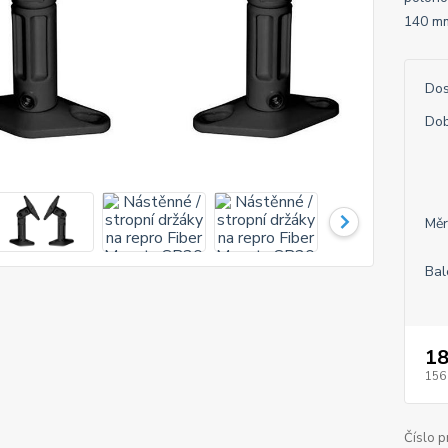
140 mm
Dos
Dob
Měr
Bal
18
156
Číslo p