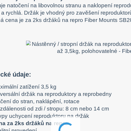
e natočení na libovolnou stranu a naklopení reprodu
a rychlá. Držák je vhodný pro zavěšení reproduktor
 cena je za 2ks držáků na repro Fiber Mounts SB2
cké údaje:
ximální zatížení 3,5 kg
iversální držák na reproduktory a reprobedny
čení do stran, naklápění, rotace
vzdálenosti od zdi / stropu: 8 cm nebo 14 cm
typy uchycení reproduktoru na držák
na za 2ks držáků na repro
litní provedení