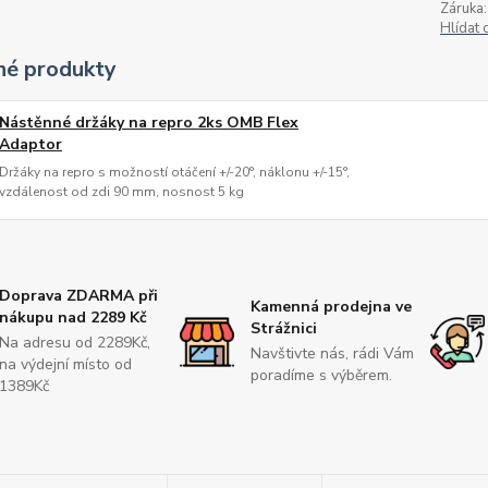
Záruka:
Hlídat 
é produkty
Nástěnné držáky na repro 2ks OMB Flex
Adaptor
Držáky na repro s možností otáčení +/-20°, náklonu +/-15°,
vzdálenost od zdi 90 mm, nosnost 5 kg
Doprava ZDARMA při
Kamenná prodejna ve
nákupu nad 2289 Kč
Strážnici
Na adresu od 2289Kč,
Navštivte nás, rádi Vám
na výdejní místo od
poradíme s výběrem.
1389Kč