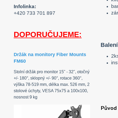
ba
Infolinka:
zá
+420 733 701 897
DOPORUČUJEME:
Balení
Držák na monitory Fiber Mounts
2k
FM60
ins
Stolní držák pro monitor 15" - 32", otočný
+/- 180°, sklopný +/- 90°, rotace 360°,
výška 78-519 mm, délka max. 526 mm, 2
stolové úchyty, VESA 75x75 a 100x100,
nosnost 9 kg
Původ 