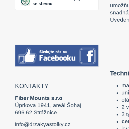
se slevou
umožňuj
snadná 
Uvedená
Techni
ma
KONTAKTY
un
Fiber Mounts s.r.o
otá
Úprkova 1941, areál Šohaj
2 
696 62 Strážnice
2 
ce
info@drzakyastolky.cz
kva