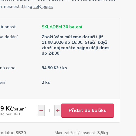
, nosnost 3,5 kg
celý popis
tupnost
SKLADEM 30 balení
a dodání
Zboží Vám můžeme doručit již
11.08.2026 do 16:00. Stačí, když
zboží objednáte nejpozději dnes
do 24:00
ná cena
94,50 Kč / ks
ení
2 ks
9 Kč
/
balení
Přidat do košíku
 Kč
bez DPH
roduktu:
SB20
Max. zatížení / nosnost:
3,5kg