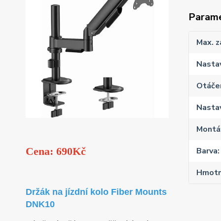
Param
Max. z
Nastav
Otáčen
Nastav
Montáž
Cena: 690Kč
Barva
Hmotn
Držák na jízdní kolo Fiber Mounts
DNK10