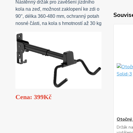
Nástěnný držák pro zavěšení jízdního
kola na zeď, možnost zaklopení ke zdi o
Souvise
90°, délka 360-480 mm, ochranný potah
nosné části, na kola s hmotností až 30 kg
Cena: 399Kč
Otočný 
Držák na
vzdáleno