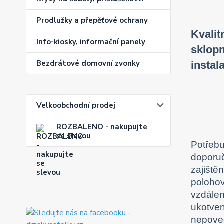
Prodlužky a přepěťové ochrany
Kvalit
Info-kiosky, informační panely
sklopn
Bezdrátové domovní zvonky
instal
Velkoobchodní prodej
ROZBALENO - nakupujte
se slevou
Potřebu
doporu
zajiště
polohov
vzdálen
ukotven
nepoved