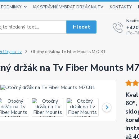
 PODMÍNKY
JAK SPRÁVNĚ VYBRAT DRŽÁK NA TV
KONTAKTY
Nevíte
Hledat
+420
(Po–Pá
ržáky na Tv
Otočný držák na Tv Fiber Mounts M7C81
ný držák na Tv Fiber Mounts M
Kval
60",
sklo
kore
inst
až 4