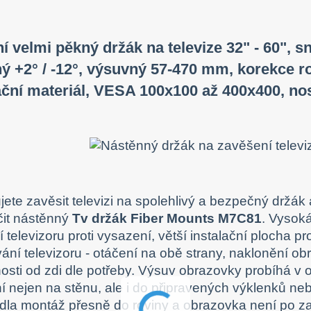
ní velmi pěkný držák na televize 32" - 60", s
ý +2° / -12°, výsuvný 57-470 mm, korekce rov
ační materiál, VESA 100x100 až 400x400, no
jete zavěsit televizi na spolehlivý a bezpečný drž
čit nástěnný
Tv držák Fiber Mounts M7C81
. Vysok
ní televizoru proti vysazení, větší instalační plocha 
ání televizoru - otáčení na obě strany, naklonění o
osti od zdi dle potřeby. Výsuv obrazovky probíhá v 
í nejen na stěnu, ale i do připravených výklenků n
la montáž přesně do roviny a obrazovka není po z