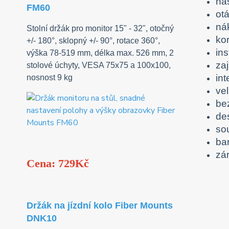
na
FM60
otá
ná
Stolní držák pro monitor 15" - 32", otočný
ko
+/- 180°, sklopný +/- 90°, rotace 360°,
in
výška 78-519 mm, délka max. 526 mm, 2
zaj
stolové úchyty, VESA 75x75 a 100x100,
in
nosnost 9 kg
ve
be
de
sou
ba
zá
Cena: 729Kč
Držák na jízdní kolo Fiber Mounts
DNK10