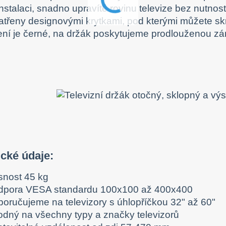
nstalaci, snadno upravíte rovinu televize bez nutnos
atřeny designovými krytkami, pod kterými můžete sk
ní je černé, na držák poskytujeme prodlouženou zár
cké údaje:
snost 45 kg
dpora VESA standardu 100x100 až 400x400
poručujeme na televizory s úhlopříčkou 32" až 60"
odný na všechny typy a značky televizorů