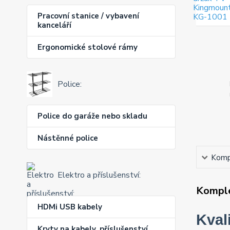
Pracovní stanice / vybavení
kanceláří
Ergonomické stolové rámy
Police:
Police do garáže nebo skladu
Nástěnné police
Kompl
Elektro a příslušenství:
Komple
HDMi USB kabely
Kval
Kryty na kabely, příslušenství