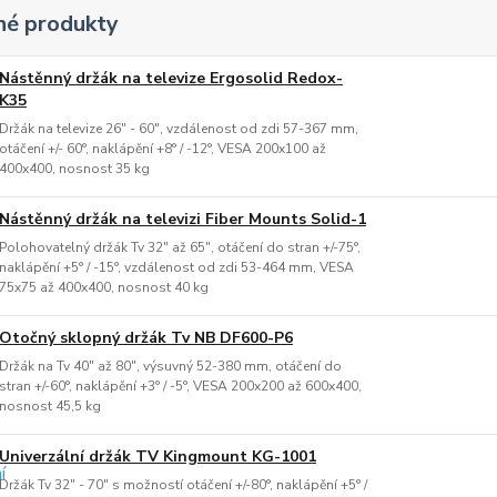
é produkty
Nástěnný držák na televize Ergosolid Redox-
K35
Držák na televize 26" - 60", vzdálenost od zdi 57-367 mm,
otáčení +/- 60°, naklápění +8° / -12°, VESA 200x100 až
400x400, nosnost 35 kg
Nástěnný držák na televizi Fiber Mounts Solid-1
Polohovatelný držák Tv 32" až 65", otáčení do stran +/-75°,
naklápění +5° / -15°, vzdálenost od zdi 53-464 mm, VESA
75x75 až 400x400, nosnost 40 kg
Otočný sklopný držák Tv NB DF600-P6
Držák na Tv 40" až 80", výsuvný 52-380 mm, otáčení do
stran +/-60°, naklápění +3° / -5°, VESA 200x200 až 600x400,
nosnost 45,5 kg
Univerzální držák TV Kingmount KG-1001
Držák Tv 32" - 70" s možností otáčení +/-80°, naklápění +5° /