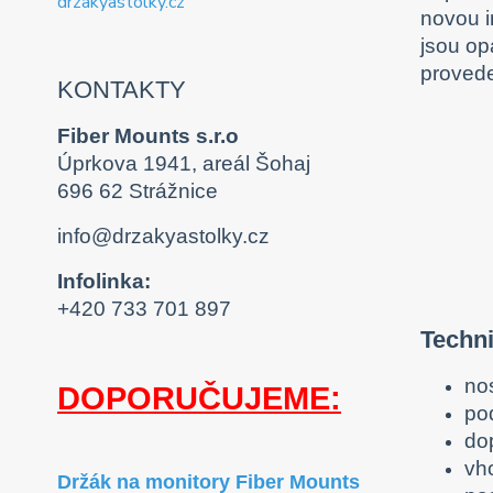
novou i
jsou op
provede
KONTAKTY
Fiber Mounts s.r.o
Úprkova 1941, areál Šohaj
696 62 Strážnice
info@drzakyastolky.cz
Infolinka:
+420 733 701 897
Techni
no
DOPORUČUJEME:
po
do
vh
Držák na monitory Fiber Mounts