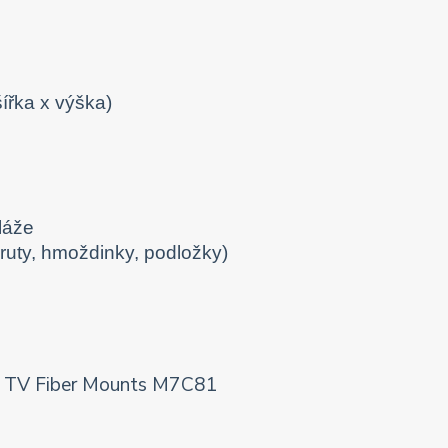
ířka x výška)
láže
vruty, hmoždinky, podložky)