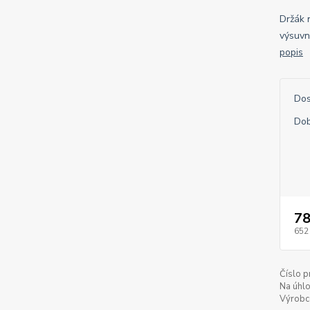
Držák n
výsuvn
popis
Dos
Dob
78
652
Číslo p
Na úhlo
Výrobc