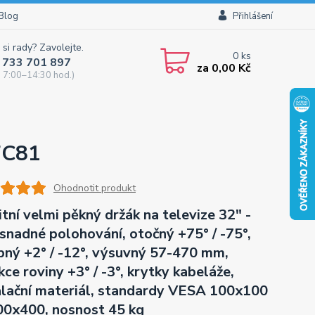
Blog
Přihlášení
 si rady? Zavolejte.
0
ks
 733 701 897
za
0,00 Kč
 7:00–14:30 hod.)
7C81
Ohodnotit produkt
itní velmi pěkný držák na televize 32" -
 snadné polohování, otočný +75° / -75°,
pný +2° / -12°, výsuvný 57-470 mm,
kce roviny +3° / -3°, krytky kabeláže,
alační materiál, standardy VESA 100x100
00x400, nosnost 45 kg