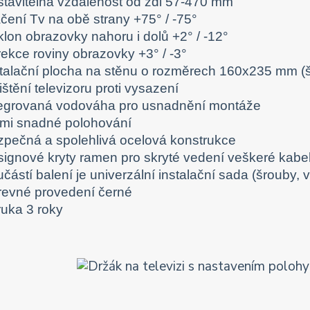
stavitelná vzdálenost od zdi 57-470 mm
čení Tv na obě strany +75° / -75°
klon obrazovky nahoru i dolů +2° / -12°
rekce roviny obrazovky +3° / -3°
stalační plocha na stěnu o rozměrech 160x235 mm (š
ištění televizoru proti vysazení
tegrovaná vodováha pro usnadnění montáže
lmi snadné polohování
zpečná a spolehlivá ocelová konstrukce
signové kryty ramen pro skryté vedení veškeré kabe
částí balení je univerzální instalační sada (šrouby, 
revné provedení černé
ruka 3 roky