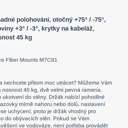
nadné polohování, otočný +75° / -75°,
iny +3° / -3°, krytky na kabeláž,
snost 45 kg
ák a nechcete přitom moc utrácet? Můžeme Vám
á nosnost 45 kg, dvě velmi pevná ramena,
pro ukotvení do stěny. Držák nabízí pohodlné
brazovky mírně nahoru nebo dolů, nastavení
ose uchycení, proto je držák vhodný pro
ebo do obývacích stěn. Pokud se Vám
avěšení ve vodováze, není potřeba provádět