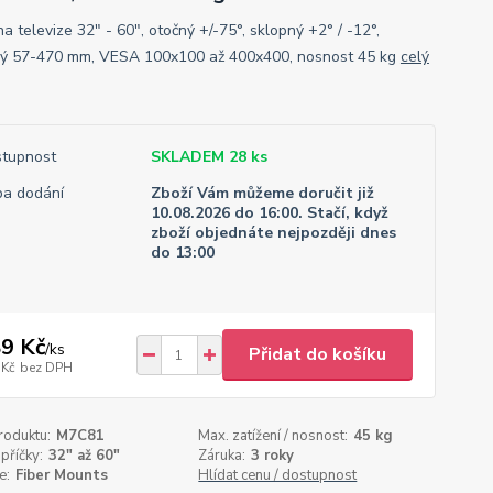
a televize 32" - 60", otočný +/-75°, sklopný +2° / -12°,
ý 57-470 mm, VESA 100x100 až 400x400, nosnost 45 kg
celý
tupnost
SKLADEM 28 ks
a dodání
Zboží Vám můžeme doručit již
10.08.2026 do 16:00. Stačí, když
zboží objednáte nejpozději dnes
do 13:00
9 Kč
/
ks
Přidat do košíku
 Kč
bez DPH
roduktu:
M7C81
Max. zatížení / nosnost:
45 kg
příčky:
32" až 60"
Záruka:
3 roky
e:
Fiber Mounts
Hlídat cenu / dostupnost