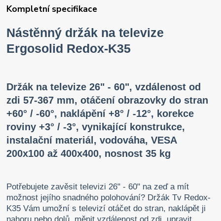
Kompletní specifikace
Nástěnný držák na televize
Ergosolid Redox-K35
Držák na televize 26" - 60", vzdálenost od
zdi 57-367 mm, otáčení obrazovky do stran
+60° / -60°, naklápění +8° / -12°, korekce
roviny +3° / -3°, vynikající konstrukce,
instalační materiál, vodováha, VESA
200x100 až 400x400, nosnost 35 kg
Potřebujete zavěsit televizi 26" - 60" na zeď a mít
možnost jejího snadného polohování? Držák Tv Redox-
K35 Vám umožní s televizí otáčet do stran, naklápět ji
nahoru nebo dolů, měnit vzdálenost od zdi, upravit