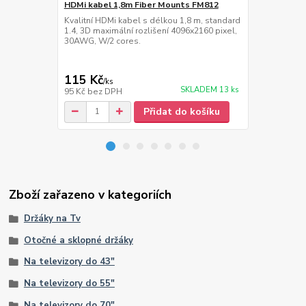
HDMi kabel 1,8m Fiber Mounts FM812
Prodlužka 1
FM24W
Kvalitní HDMi kabel s délkou 1,8 m, standard
1.4, 3D maximální rozlišení 4096x2160 pixel,
Kvalitní pro
30AWG, W/2 cores.
s jednotlivým
115 Kč
249 Kč
/
ks
/
ks
SKLADEM 13 ks
95 Kč
bez DPH
206 Kč
bez 
Přidat do košíku
Zboží zařazeno v kategoriích
Držáky na Tv
Otočné a sklopné držáky
Na televizory do 43"
Na televizory do 55"
Na televizory do 70"