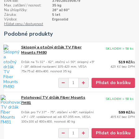
EAN kód:
3760280390679
Max. zatížení / nosnost:
35 kg
Na úhlopříčky:
26" až 60"
Záruka:
5 let
Výrobce:
Ergosolid
Hlídat cenu / dostupnost
Podobné produkty
Sklopný a otočný držák TV Fiber
SKLADEM > 50 ks
Mounts FM80
Držák na Tv 32" - 62", otočný +/- 90°, sklopný +5°
519 Kč
/
ks
/ -18°, délkové nastavení 105-429 mm, VESA
429 Kč
bez DPH
75x75 až 400x400, nosnost 35 kg
Přidat do košíku
Polohovací TV držák Fiber Mounts
SKLADEM > 50 ks
FM81
Držák pro TV 37" - 75", otáčení +/-60°, naklápění
599 Kč
/
ks
+3° / -15°, vzdálenost od zdi 67-355 mm, VESA
495 Kč
bez DPH
100x100 až 600x400, nosnost 40 kg
Přidat do košíku