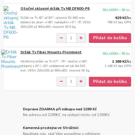
Otočný sklopný držák Tv NB DF600-P6
SKLADEM > 50 ks
Držák na Tv 40" až 80", výsuvný 52-380 mm,
929 Kč
/
ks
otáčení do stran +/-60°, naklápění +3° / -5°, VESA
768 Kč
bez DPH
200x200 až 600x400, nosnost 45,5 kg
Přidat do košíku
Držák Tv Fiber Mounts Prominent
SKLADEM > 50 ks
Nástěnný držák na Tv 37" - 70", otočný +/-60°,
1 389 Kč
/
ks
sklopný +10° / -20°, vzdálenost od zdi 64-510
1 148 Kč
bez DPH
mm, VESA 200x200 až 600x400, nosnost 50 kg
Přidat do košíku
Doprava ZDARMA při nákupu nad 2289 Kč
Na adresu od 2289Kč, na výdejní místo od 1389Kč
Kamenná prodejna ve Strážnici
Navštivte nás, rádi Vám poradíme s výběrem.