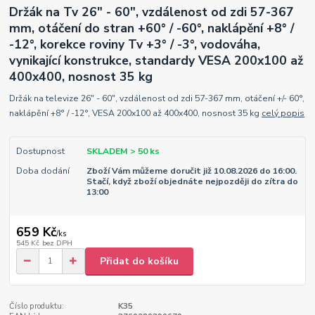
Držák na Tv 26" - 60", vzdálenost od zdi 57-367
mm, otáčení do stran +60° / -60°, naklápění +8° /
-12°, korekce roviny Tv +3° / -3°, vodováha,
vynikající konstrukce, standardy VESA 200x100 až
400x400, nosnost 35 kg
Držák na televize 26" - 60", vzdálenost od zdi 57-367 mm, otáčení +/- 60°,
naklápění +8° / -12°, VESA 200x100 až 400x400, nosnost 35 kg
celý popis
Dostupnost
SKLADEM > 50 ks
Doba dodání
Zboží Vám můžeme doručit již 10.08.2026 do 16:00.
Stačí, když zboží objednáte nejpozději do zítra do
13:00
659 Kč
/
ks
545 Kč
bez DPH
Přidat do košíku
Číslo produktu:
K35