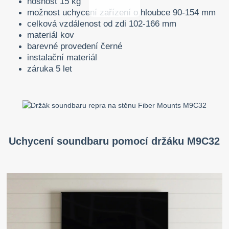
nosnost 15 kg
možnost uchycení zařízení o hloubce 90-154 mm
celková vzdálenost od zdi 102-166 mm
materiál kov
barevné provedení černé
instalační materiál
záruka 5 let
Uchycení soundbaru pomocí držáku M9C32