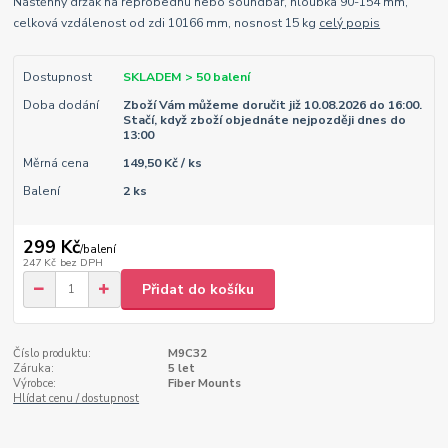
Nástěnný držák na reprobednu nebo soundbar, hloubka 90-154 mm,
celková vzdálenost od zdi 10166 mm, nosnost 15 kg
celý popis
Dostupnost
SKLADEM > 50 balení
Doba dodání
Zboží Vám můžeme doručit již 10.08.2026 do 16:00.
Stačí, když zboží objednáte nejpozději dnes do
13:00
Měrná cena
149,50 Kč / ks
Balení
2 ks
299 Kč
/
balení
247 Kč
bez DPH
Přidat do košíku
Číslo produktu:
M9C32
Záruka:
5 let
Výrobce:
Fiber Mounts
Hlídat cenu / dostupnost