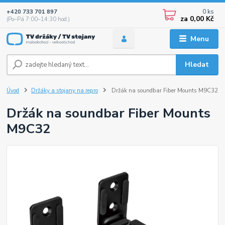
0
ks
+420 733 701 897
za
0,00 Kč
(Po–Pá 7:00–14:30 hod.)
Menu
Hledat
Úvod
Držáky a stojany na repro
Držák na soundbar Fiber Mounts M9C32
Držák na soundbar Fiber Mounts
M9C32