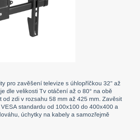
y pro zavěšení televize s úhlopříčkou 32" až
e dle velikosti Tv otáčení až o 80° na obě
ost od zdi v rozsahu 58 mm až 425 mm. Zavěsit
ou VESA standardu od 100x100 do 400x400 a
vodováhu, úchytky na kabely a samozřejmě