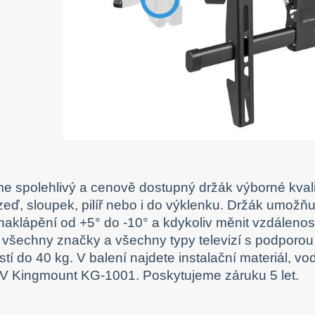
e spolehlivý a cenově dostupný držák výborné kvalit
zeď, sloupek, pilíř nebo i do výklenku. Držák umožňuj
 naklápění od +5° do -10° a kdykoliv měnit vzdálen
všechny značky a všechny typy televizí s podpor
tí do 40 kg. V balení najdete instalační materiál, 
V Kingmount KG-1001. Poskytujeme záruku 5 let.