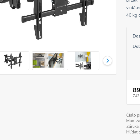
Držák T
vzdále
40 kg
Dos
Dob
89
743
Číslo p
Max. za
Záruka:
Hlídat 