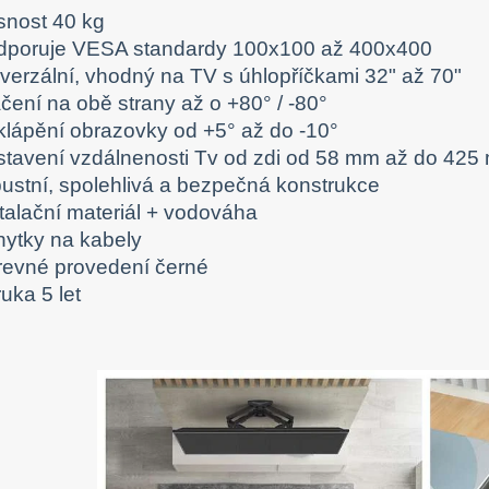
snost 40 kg
dporuje VESA standardy 100x100 až 400x400
iverzální, vhodný na TV s úhlopříčkami 32" až 70"
čení na obě strany až o +80° / -80°
klápění obrazovky od +5° až do -10°
stavení vzdálnenosti Tv od zdi od 58 mm až do 42
bustní, spolehlivá a bezpečná konstrukce
stalační materiál + vodováha
hytky na kabely
revné provedení černé
uka 5 let