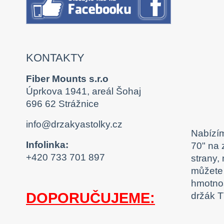
KONTAKTY
Fiber Mounts s.r.o
Úprkova 1941, areál Šohaj
696 62 Strážnice
info@drzakyastolky.cz
Nabízím
Infolinka:
70" na 
+420 733 701 897
strany,
můžete 
hmotnos
DOPORUČUJEME:
držák T