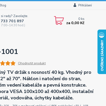
Blog
Přihlášení
 si rady? Zavolejte.
0
ks
 733 701 897
za
0,00 Kč
 7:00–14:30 hod.)
-1001
Ohodnotit produkt
ný TV držák s nosností 40 kg. Vhodný pro
2" až 70". Náklon i natočení do stran,
ém vedení kabeláže a pevná konstrukce.
ora VESA 100x100 až 400x400, instalační
riál, vodováha, úchytky kabeláže.