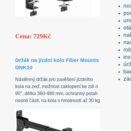
no
po
un
otá
na
Cena: 729Kč
na
ro
in
Držák na jízdní kolo Fiber Mounts
úc
DNK10
ba
zár
Nástěnný držák pro zavěšení jízdního
kola na zeď, možnost zaklopení ke zdi o
90°, délka 360-480 mm, ochranný potah
nosné části, na kola s hmotností až 30 kg