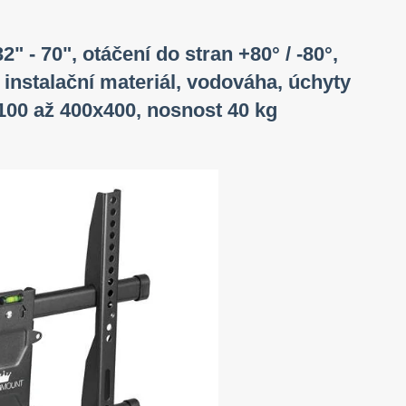
" - 70", otáčení do stran +80° / -80°,
 instalační materiál, vodováha, úchyty
00 až 400x400, nosnost 40 kg