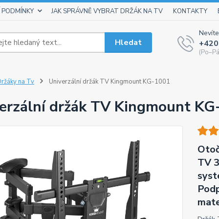
 PODMÍNKY
JAK SPRÁVNĚ VYBRAT DRŽÁK NA TV
KONTAKTY
Nevíte
Hledat
+420
(Po–Pá
ržáky na Tv
Univerzální držák TV Kingmount KG-1001
erzální držák TV Kingmount KG
Otoč
TV 3
syst
Podp
mate