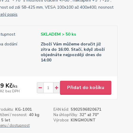
v 32" - 70" s možností otáčení +/-80°, naklápění +5° / -10°,
nost od zdi 58-425 mm, VESA 100x100 až 400x400, nosnost
celý popis
tupnost
SKLADEM > 50 ks
a dodání
Zboží Vám můžeme doručit již
zítra do 16:00. Stačí, když zboží
objednáte nejpozději dnes do
14:00
9 Kč
/
ks
Přidat do košíku
 Kč
bez DPH
roduktu:
KG-1001
EAN kód:
5902596820671
tížení / nosnost:
40 kg
Na úhlopříčky:
32" až 70"
5 let
Výrobce:
KINGMOUNT
cenu / dostupnost