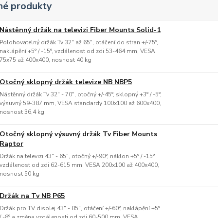
é produkty
Nástěnný držák na televizi Fiber Mounts Solid-1
Polohovatelný držák Tv 32" až 65", otáčení do stran +/-75°,
naklápění +5° / -15°, vzdálenost od zdi 53-464 mm, VESA
75x75 až 400x400, nosnost 40 kg
Otočný sklopný držák televize NB NBP5
Nástěnný držák Tv 32" - 70", otočný +/-45°, sklopný +3° / -5°,
výsuvný 59-387 mm, VESA standardy 100x100 až 600x400,
nosnost 36,4 kg
Otočný sklopný výsuvný držák Tv Fiber Mounts
Raptor
Držák na televizi 43" - 65", otočný +/-90°, náklon +5° / -15°,
vzdálenost od zdi 62-615 mm, VESA 200x100 až 400x400,
nosnost 50 kg
Držák na Tv NB P65
Držák pro TV displej 43" - 85", otáčení +/-60°, naklápění +5°
/ -8° a změna vzdálenosti od zdi 60-500 mm, VESA