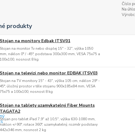
Číslo p
Na úhlo
Výrobc
é produkty
Stojan na monitory Edbak ITSV01
Stojan na monitor Tv nebo displej 15" - 32", výška 1050
mm, náklon 0° / -45°, podstava 300x300 mm, VESA 75x75 a
100x100, nosnost 8 kg
Stojan na televizi nebo monitor EDBAK ITSV03
Stojan na TV monitory 15" - 43", výška 105 cm, náklon 29° -
45°, úložný prostor v těle stojanu 900x185x84 mm, VESA
75x75 a 100x100, nosnost 8 kg
Stojan na tablety uzamykatelný Fiber Mounts
TAGATA2
Stojan pro tablet iPad 7,9" až 10,5", výška 630-1080 mm,
náklon +/-90°, rotace 360°, uzamykatelný, rozměr podstavy
442x346 mm, nosnost 2 kg