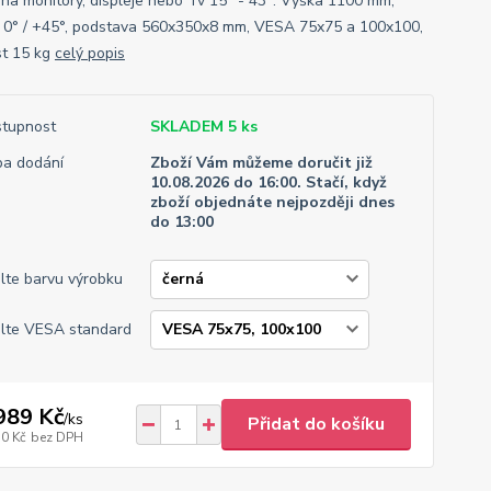
 na monitory, displeje nebo Tv 15" - 43". Výška 1100 mm,
 0° / +45°, podstava 560x350x8 mm, VESA 75x75 a 100x100,
t 15 kg
celý popis
tupnost
SKLADEM 5 ks
a dodání
Zboží Vám můžeme doručit již
10.08.2026 do 16:00. Stačí, když
zboží objednáte nejpozději dnes
do 13:00
lte barvu výrobku
lte VESA standard
989 Kč
/
ks
Přidat do košíku
50 Kč
bez DPH