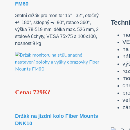
FM60
Stolní držák pro monitor 15" - 32", otočný
Techni
+/- 180°, sklopný +/- 90°, rotace 360°,
výška 78-519 mm, délka max. 526 mm, 2
ma
stolové úchyty, VESA 75x75 a 100x100,
VE
nosnost 9 kg
na
ná
vý
ro
mo
ch
Cena: 729Kč
pro
ve
zár
Držák na jízdní kolo Fiber Mounts
DNK10