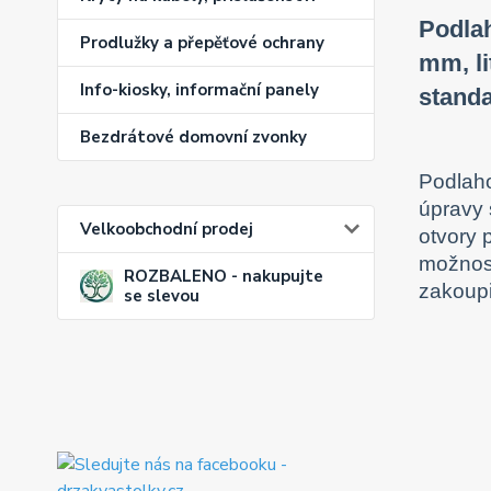
Podlah
Prodlužky a přepěťové ochrany
mm, l
Info-kiosky, informační panely
standa
Bezdrátové domovní zvonky
Podlaho
úpravy 
Velkoobchodní prodej
otvory 
možnost
ROZBALENO - nakupujte
zakoupi
se slevou