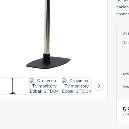
Stojan
náklon
nosnos
Dos
Dob
Zvo
Zvo
5 
4 9