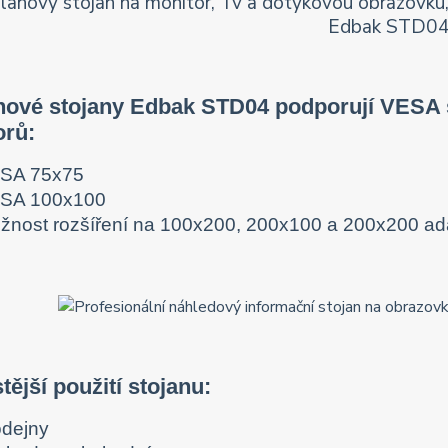
hové stojany Edbak STD04 podporují VESA s
orů:
SA 75x75
SA 100x100
žnost rozšíření na 100x200, 200x100 a 200x200 
tější použití stojanu:
odejny