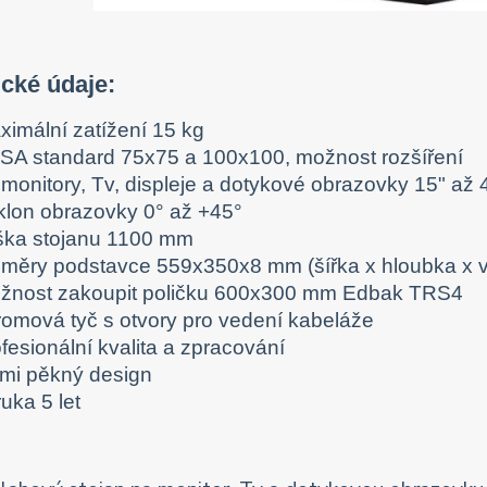
cké údaje:
ximální zatížení 15 kg
SA standard 75x75 a 100x100, možnost rozšíření
 monitory, Tv, displeje a dotykové obrazovky 15" až 
klon obrazovky 0° až +45°
ška stojanu 1100 mm
změry podstavce 559x350x8 mm (šířka x hloubka x 
žnost zakoupit poličku 600x300 mm Edbak TRS4
romová tyč s otvory pro vedení kabeláže
fesionální kvalita a zpracování
lmi pěkný design
uka 5 let