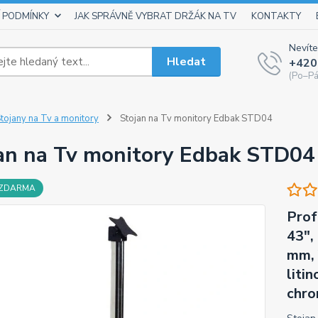
 PODMÍNKY
JAK SPRÁVNĚ VYBRAT DRŽÁK NA TV
KONTAKTY
Nevíte
Hledat
+420
(Po–Pá
tojany na Tv a monitory
Stojan na Tv monitory Edbak STD04
an na Tv monitory Edbak STD04
 ZDARMA
Prof
43",
mm, 
liti
chro