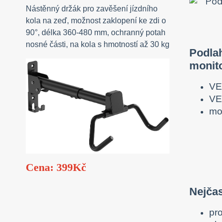
Nástěnný držák pro zavěšení jízdního
kola na zeď, možnost zaklopení ke zdi o
90°, délka 360-480 mm, ochranný potah
nosné části, na kola s hmotností až 30 kg
Podla
monit
VE
VE
mo
Cena: 399Kč
Nejčas
pr