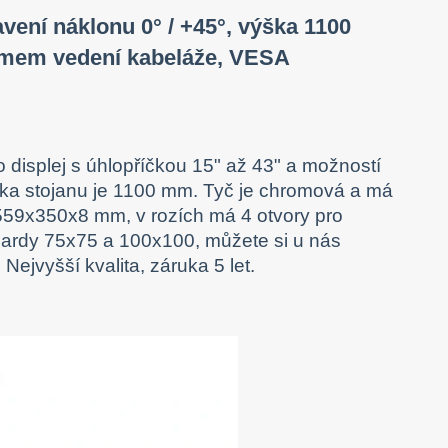
avení náklonu 0° / +45°, výška 1100
émem vedení kabeláže, VESA
displej s úhlopříčkou 15" až 43" a možností
ška stojanu je 1100 mm. Tyč je chromová a má
 559x350x8 mm, v rozích má 4 otvory pro
ardy 75x75 a 100x100, můžete si u nás
.
Nejvyšší kvalita, záruka 5 let.