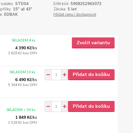
roduktu:
STD04
EAN kód:
5908252963072
příčky:
15" až 43"
Záruka:
5 let
e:
EDBAK
Hlídat cenu / dostupnost
SKLADEM 4 ks
Zvolit variantu
4 390 Kč
/
ks
3 628 Kč
bez DPH
SKLADEM 10 ks
Přidat do košíku
6 490 Kč
/
ks
5 364 Kč
bez DPH
Přidat do košíku
SKLADEM > 50 ks
1 849 Kč
/
ks
1 528 Kč
bez DPH