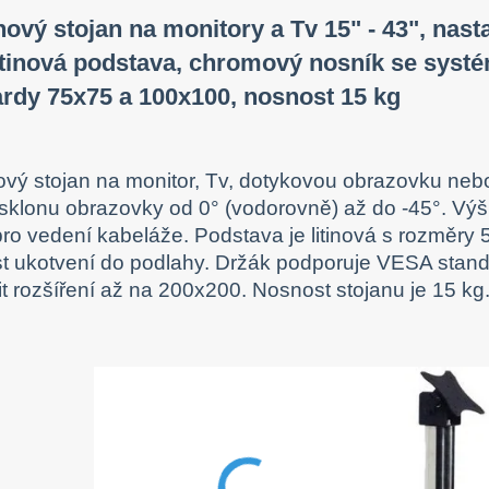
ový stojan na monitory a Tv 15" - 43", nast
itinová podstava, chromový nosník se syst
rdy 75x75 a 100x100, nosnost 15 kg
vý stojan na monitor, Tv, dotykovou obrazovku nebo 
sklonu obrazovky od 0° (vodorovně) až do -45°. Vý
pro vedení kabeláže. Podstava je litinová s rozměry
 ukotvení do podlahy. Držák podporuje VESA stand
t rozšíření až na 200x200. Nosnost stojanu je 15 kg