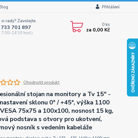
Blog
Přihlášení
 si rady? Zavolejte.
0
ks
 733 701 897
za
0,00 Kč
 7:00–14:30 hod.)
Ohodnotit produkt
esionální stojan na monitory a Tv 15" -
 nastavení sklonu 0° / +45°, výška 1100
VESA 75x75 a 100x100, nosnost 15 kg,
nová podstava s otvory pro ukotvení,
mový nosník s vedením kabeláže