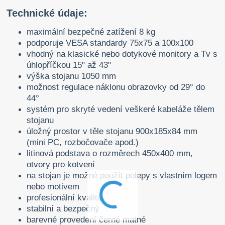
Technické údaje:
maximální bezpečné zatížení 8 kg
podporuje VESA standardy 75x75 a 100x100
vhodný na klasické nebo dotykové monitory a Tv s
úhlopříčkou 15" až 43"
výška stojanu 1050 mm
možnost regulace náklonu obrazovky od 29° do
44°
systém pro skryté vedení veškeré kabeláže tělem
stojanu
úložný prostor v těle stojanu 900x185x84 mm
(mini PC, rozbočovače apod.)
litinová podstava o rozměrech 450x400 mm,
otvory pro kotvení
na stojan je možné použít polepy s vlastním logem
nebo motivem
profesionální kvalita
stabilní a bezpečný
barevné provedení černé matné