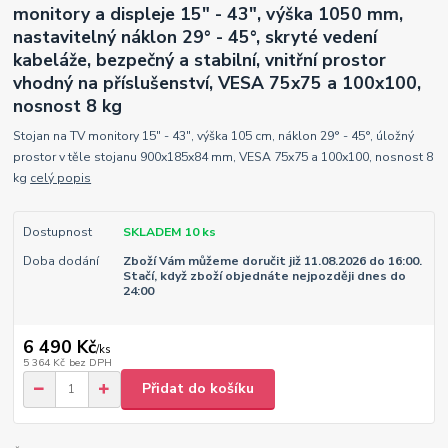
monitory a displeje 15" - 43", výška 1050 mm,
nastavitelný náklon 29° - 45°, skryté vedení
kabeláže, bezpečný a stabilní, vnitřní prostor
vhodný na příslušenství, VESA 75x75 a 100x100,
nosnost 8 kg
Stojan na TV monitory 15" - 43", výška 105 cm, náklon 29° - 45°, úložný
prostor v těle stojanu 900x185x84 mm, VESA 75x75 a 100x100, nosnost 8
kg
celý popis
Dostupnost
SKLADEM 10 ks
Doba dodání
Zboží Vám můžeme doručit již 11.08.2026 do 16:00.
Stačí, když zboží objednáte nejpozději dnes do
24:00
6 490 Kč
/
ks
5 364 Kč
bez DPH
Přidat do košíku