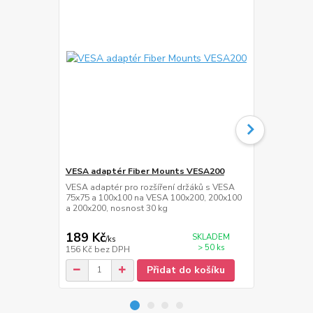
VESA adaptér Fiber Mounts VESA200
HDMi kabel 
VESA adaptér pro rozšíření držáků s VESA
Kvalitní HDM
75x75 a 100x100 na VESA 100x200, 200x100
1.4, 3D, maxi
a 200x200, nosnost 30 kg
30AWG, W/2 
189 Kč
139 Kč
SKLADEM
/
ks
/
ks
> 50 ks
156 Kč
bez DPH
115 Kč
bez 
Přidat do košíku