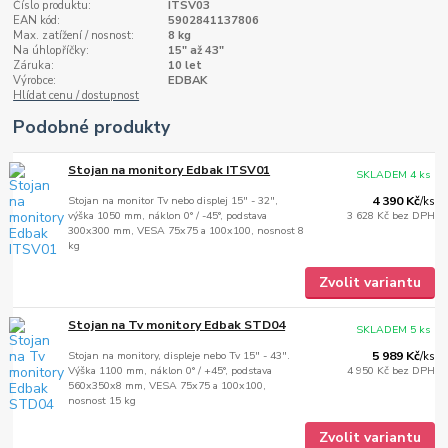
Číslo produktu:
ITSV03
EAN kód:
5902841137806
Max. zatížení / nosnost:
8 kg
Na úhlopříčky:
15" až 43"
Záruka:
10 let
Výrobce:
EDBAK
Hlídat cenu / dostupnost
Podobné produkty
Stojan na monitory Edbak ITSV01
SKLADEM 4 ks
Stojan na monitor Tv nebo displej 15" - 32",
4 390 Kč
/
ks
výška 1050 mm, náklon 0° / -45°, podstava
3 628 Kč
bez DPH
300x300 mm, VESA 75x75 a 100x100, nosnost 8
kg
Zvolit variantu
Stojan na Tv monitory Edbak STD04
SKLADEM 5 ks
Stojan na monitory, displeje nebo Tv 15" - 43".
5 989 Kč
/
ks
Výška 1100 mm, náklon 0° / +45°, podstava
4 950 Kč
bez DPH
560x350x8 mm, VESA 75x75 a 100x100,
nosnost 15 kg
Zvolit variantu