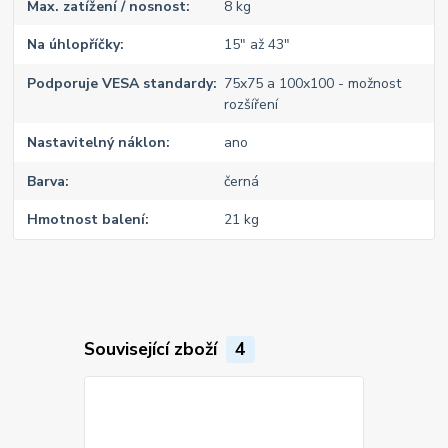
Max. zatížení / nosnost
8 kg
Na úhlopříčky
15" až 43"
Podporuje VESA standardy
75x75 a 100x100 - možnost
rozšíření
Nastavitelný náklon
ano
Barva
černá
Hmotnost balení
21 kg
Související zboží
4