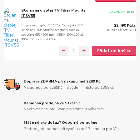
Stojan na displej TV Fiber Mounts
SKLADEM 18 ks
ITSV55
Stojan na displej TV 43" - 75", výška 1150 mm,
22 490 Kč
/
ks
sklon 0° / -90°, vnitřní prostor s poličkou,
18 587 Kč
bez DPH
podstava 650x600 mm, VESA 100x100 až
400x400, nosnost 60 kg
Přidat do košíku
Doprava ZDARMA při nákupu nad 2289 Kč
Na adresu od 2289Kč, na výdejní místo od 1389Kč
Kamenná prodejna ve Strážnici
Navštivte nás, rádi Vám poradíme s výběrem.
Máte nějaký dotaz? Odborně poradíme
Potřebujete pomoc při výběru zboží? Jsme tu pro Vás.