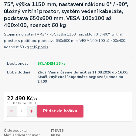
75", výška 1150 mm, nastavení náklonu 0° / -90°,
úložný vnitřní prostor, systém vedení kabeláže,
podstava 650x600 mm, VESA 100x100 až
400x400, nosnost 60 kg
Stojan na displej TV 43" - 75", výška 1150 mm, sklon 0° / -90°, vnitřní
prostor s poličkou, podstava 650x600 mm, VESA 100x100 až 400x400,
nosnost 60 kg
celý popis
Dostupnost
SKLADEM 18 ks
Doba dodání
Zboží Vám můžeme doručit již 11.08.2026 do 16:00.
Stačí, když zboží objednáte nejpozději dnes do
24:00
22 490 Kč
/
ks
18 587 Kč
bez DPH
Přidat do košíku
Číslo produktu:
ITSV55
Max. zatížení / nosnost:
60 kg