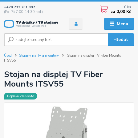
0
ks
+420 733 701 897
za
0,00 Kč
(Po–Pá 7:00–14:30 hod.)
Menu
Hledat
Úvod
Stojany na Tv a monitory
Stojan na displej TV Fiber Mounts
ITSV55
Stojan na displej TV Fiber
Mounts ITSV55
Doprava ZDARMA