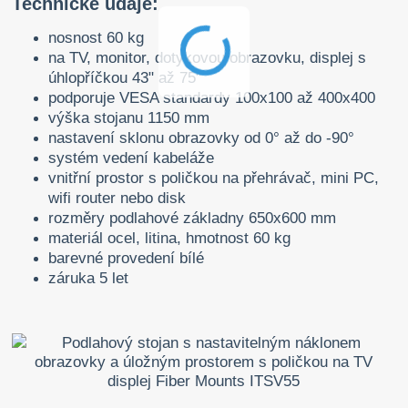
Technické údaje:
nosnost 60 kg
na TV, monitor, dotykovou obrazovku, displej s
úhlopříčkou 43" až 75"
podporuje VESA standardy 100x100 až 400x400
výška stojanu 1150 mm
nastavení sklonu obrazovky od 0° až do -90°
systém vedení kabeláže
vnitřní prostor s poličkou na přehrávač, mini PC,
wifi router nebo disk
rozměry podlahové základny 650x600 mm
materiál ocel, litina, hmotnost 60 kg
barevné provedení bílé
záruka 5 let