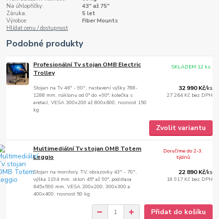
Na úhlopříčky:
43" až 75"
Záruka:
5 let
Výrobce:
Fiber Mounts
Hlídat cenu / dostupnost
Podobné produkty
Profesionální Tv stojan OMB Electric
SKLADEM 12 ks
Trolley
Stojan na Tv 46" - 90", nastavení výšky 788-
32 990 Kč
/
ks
1288 mm, náklonu od 0° do +90°, kolečka s
27 264 Kč
bez DPH
aretací, VESA 300x200 až 800x600, nosnost 150
kg
Zvolit variantu
Multimediální Tv stojan OMB Totem
Doručíme do 2-3.
Leggio
týdnů
Stojan na monitory, TV, obrazovky 43" - 70",
22 890 Kč
/
ks
výška 1194 mm, sklon 45° až 90°, podstava
18 917 Kč
bez DPH
645x590 mm, VESA 200x200, 300x300 a
400x400, nosnost 50 kg
Přidat do košíku