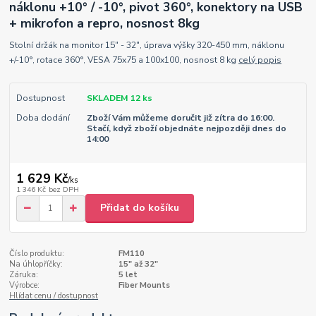
náklonu +10° / -10°, pivot 360°, konektory na USB
+ mikrofon a repro, nosnost 8kg
Stolní držák na monitor 15" - 32", úprava výšky 320-450 mm, náklonu
+/-10°, rotace 360°, VESA 75x75 a 100x100, nosnost 8 kg
celý popis
Dostupnost
SKLADEM 12 ks
Doba dodání
Zboží Vám můžeme doručit již zítra do 16:00.
Stačí, když zboží objednáte nejpozději dnes do
14:00
1 629 Kč
/
ks
1 346 Kč
bez DPH
Přidat do košíku
Číslo produktu:
FM110
Na úhlopříčky:
15" až 32"
Záruka:
5 let
Výrobce:
Fiber Mounts
Hlídat cenu / dostupnost