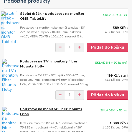
Podobné produkty
Stolní držák - podstavec na monitor
SKLADEM 39 ks
OMB TableLift
Podstavec na monitor nebo menší televizor 13" -
589 Kč
/
ks
27", nastavení výšky 210-300 mm, náklonu
487 Kč
bez DPH
+/-10°, VESA 75x75 a 100x100, nosnost 5 kg
Přidat do košíku
Podstava na TV i monitory Fiber
SKLADEM > 50 balení
Mounts Holly
Podstava na TV 23" - 70", výška 355-767 mm,
499 Kč
/
balení
délka 350 mm, protiskluzové tlumící podložky
412 Kč
bez DPH
EVA, VESA 100x100 až 900x500, nosnost 50 kg
Přidat do košíku
Podstava na monitor Fiber Mounts
SKLADEM > 50 ks
Frios
Držák na monitor 15" až 32", výškové polohování
1 399 Kč
/
ks
75-325 mm, otáčení +/-40°, naklápění +/-90°,
1 156 Kč
bez DPH
rotace 360°, VESA 75x75 a 100x100, nosnost 10