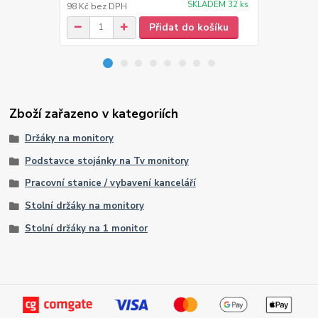
SKLADEM 32 ks
98 Kč
bez DPH
156 Kč
bez 
Přidat do košíku
Zboží zařazeno v kategoriích
Držáky na monitory
Podstavce stojánky na Tv monitory
Pracovní stanice / vybavení kanceláří
Stolní držáky na monitory
Stolní držáky na 1 monitor