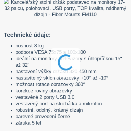
Technické údaje:
nosnost 8 kg
podpora VESA 75x75 a 100x100
ideální na monitory i televizory s úhlopříčkou 15"
až 32"
nastavení výšky držáku 320-450 mm
nastavitelný sklon obrazovky +10° až -10°
možnost rotace obrazovky 360°
korekce roviny obrazovky
vestavěné 2 porty USB 3.0
vestavěný port na sluchátka a mikrofon
robustní, odolný, krásný dizajn
barevné provedení černé
záruka 5 let