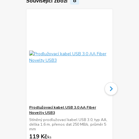
Související zboží
8
Prodlužovací kabel USB 3.0 AA Fiber
VESA adapt
Novelty USB3
VESA adaptér
75x75 a 100
Stíněný prodlužovací kabel USB 3.0, typ AA,
a 200x200, n
délka 1,6 m, přenos dat 250 MB/s, průměr 5
mm
119 Kč
189 Kč
/
ks
/
ks