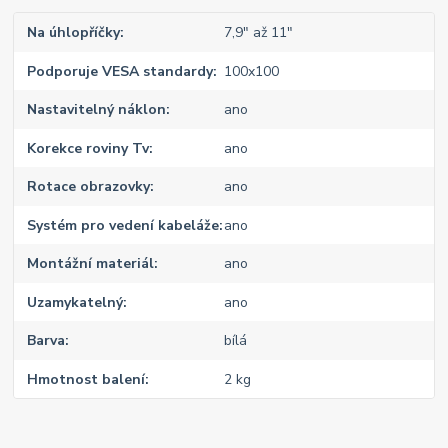
Na úhlopříčky
7,9" až 11"
Podporuje VESA standardy
100x100
Nastavitelný náklon
ano
Korekce roviny Tv
ano
Rotace obrazovky
ano
Systém pro vedení kabeláže
ano
Montážní materiál
ano
Uzamykatelný
ano
Barva
bílá
Hmotnost balení
2 kg