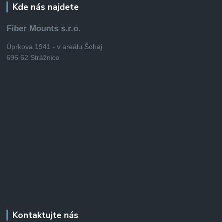
Kde nás najdete
Fiber Mounts s.r.o.
Úprkova 1941 - v areálu Šohaj
696 62 Strážnice
Kontaktujte nás