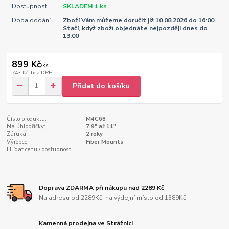
Dostupnost
SKLADEM 1 ks
Doba dodání
Zboží Vám můžeme doručit již 10.08.2026 do 16:00.
Stačí, když zboží objednáte nejpozději dnes do
13:00
899 Kč
/
ks
743 Kč
bez DPH
Přidat do košíku
Číslo produktu:
M4C68
Na úhlopříčky:
7,9" až 11"
Záruka:
2 roky
Výrobce:
Fiber Mounts
Hlídat cenu / dostupnost
Doprava ZDARMA při nákupu nad 2289 Kč
Na adresu od 2289Kč, na výdejní místo od 1389Kč
Kamenná prodejna ve Strážnici