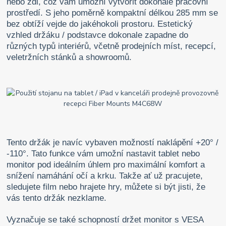
nebo zdi, což vám umožní vytvořit dokonalé pracovní
prostředí. S jeho poměrně kompaktní délkou 285 mm se
bez obtíží vejde do jakéhokoli prostoru. Estetický
vzhled držáku / podstavce dokonale zapadne do
různých typů interiérů, včetně prodejních míst, recepcí,
veletržních stánků a showroomů.
Tento držák je navíc vybaven možností naklápění +20° /
-110°. Tato funkce vám umožní nastavit tablet nebo
monitor pod ideálním úhlem pro maximální komfort a
snížení namáhání očí a krku. Takže ať už pracujete,
sledujete film nebo hrajete hry, můžete si být jisti, že
vás tento držák nezklame.
Vyznačuje se také schopností držet monitor s VESA