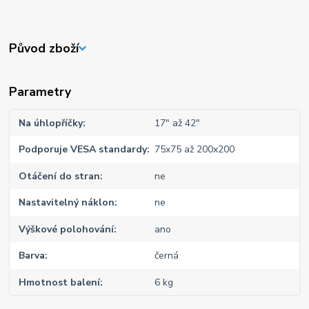
Původ zboží
Parametry
Na úhlopříčky
17" až 42"
Podporuje VESA standardy
75x75 až 200x200
Otáčení do stran
ne
Nastavitelný náklon
ne
Výškové polohování
ano
Barva
černá
Hmotnost balení
6 kg