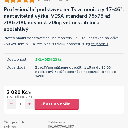
Profesionální podstavec na Tv a monitory 17-46",
nastavitelná výška, VESA standard 75x75 až
200x200, nosnost 20kg, velmi stabilní a
spolehlivý
Profesionální podstavec na Tv a monitory 17" - 46", nastavitelná výška
250-450 mm, VESA 75x75 až 200x200, nosnost 20 kg
celý popis
Dostupnost
SKLADEM 23 ks
Doba dodání
Zboží Vám můžeme doručit již zítra do 16:00.
Stačí, když zboží objednáte nejpozději dnes do
14:00
2 090 Kč
/
ks
1 727 Kč
bez DPH
Přidat do košíku
Číslo produktu:
Tablecross
EAN kód:
8016677061857