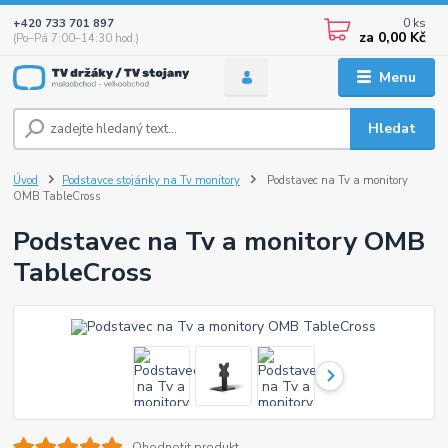
0
ks
+420 733 701 897
za
0,00 Kč
(Po–Pá 7:00–14:30 hod.)
Menu
Hledat
Úvod
Podstavce stojánky na Tv monitory
Podstavec na Tv a monitory
OMB TableCross
Podstavec na Tv a monitory OMB
TableCross
Ohodnotit produkt