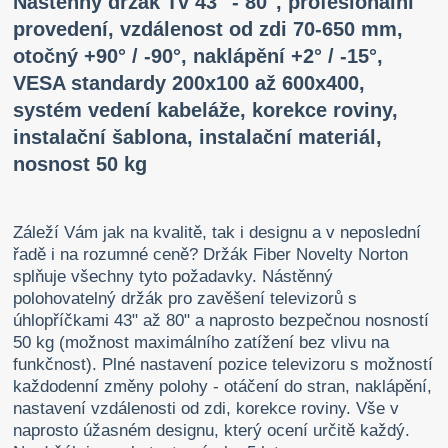
Nástěnný držák Tv 43" - 80", profesionální
provedení, vzdálenost od zdi 70-650 mm,
otočný +90° / -90°, naklápění +2° / -15°,
VESA standardy 200x100 až 600x400,
systém vedení kabeláže, korekce roviny,
instalační šablona, instalační materiál,
nosnost 50 kg
Záleží Vám jak na kvalitě, tak i designu a v neposlední
řadě i na rozumné ceně? Držák Fiber Novelty Norton
splňuje všechny tyto požadavky. Nástěnný
polohovatelný držák pro zavěšení televizorů s
úhlopříčkami 43" až 80" a naprosto bezpečnou nosností
50 kg (možnost maximálního zatížení bez vlivu na
funkčnost). Plné nastavení pozice televizoru s možností
každodenní změny polohy - otáčení do stran, naklápění,
nastavení vzdálenosti od zdi, korekce roviny. Vše v
naprosto úžasném designu, který ocení určitě každý.