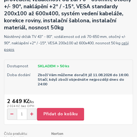
+/- 90°, naklápění +2° / -15°, VESA standardy
200x100 až 600x400, systém vedení kabeláže,
korekce roviny, instalační šablona, instalační
materiál, nosnost 50kg
Nástěnný držák TV 43" - 80", vzdálenost od zdi 70-650 mm, otočný +/-
90°, naklápění +2° / -15°, VESA 200x100 až 600x400, nosnost 50 kg
celý
popis
Dostupnost
SKLADEM > 50 ks
Doba dodání
Zboží Vám můžeme doručit již 11.08.2026 do 16:00.
Stačí, když zboží objednáte nejpozději dnes do
24:00
2 449 Kč
/
ks
2 024 Kč
bez DPH
Přidat do košíku
Číslo produktu:
Norton