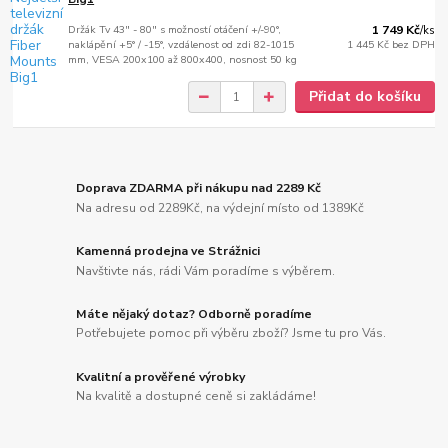
Držák Tv 43" - 80" s možností otáčení +/-90°,
1 749 Kč
/
ks
naklápění +5° / -15°, vzdálenost od zdi 82-1015
1 445 Kč
bez DPH
mm, VESA 200x100 až 800x400, nosnost 50 kg
Přidat do košíku
Doprava ZDARMA při nákupu nad 2289 Kč
Na adresu od 2289Kč, na výdejní místo od 1389Kč
Kamenná prodejna ve Strážnici
Navštivte nás, rádi Vám poradíme s výběrem.
Máte nějaký dotaz? Odborně poradíme
Potřebujete pomoc při výběru zboží? Jsme tu pro Vás.
Kvalitní a prověřené výrobky
Na kvalitě a dostupné ceně si zakládáme!