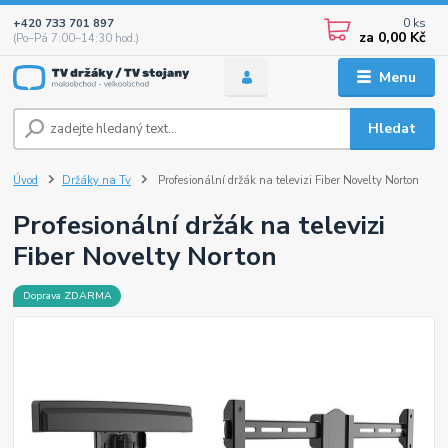
0
ks
+420 733 701 897
za
0,00 Kč
(Po–Pá 7:00–14:30 hod.)
Menu
Hledat
Úvod
Držáky na Tv
Profesionální držák na televizi Fiber Novelty Norton
Profesionální držák na televizi
Fiber Novelty Norton
Doprava ZDARMA