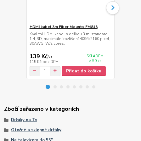
HDMi kabel 3m Fiber Mounts FM813
Prodlužka 1
FM24M
Kvalitní HDMi kabel s délkou 3 m, standard
1.4, 3D, maximální rozlišení 4096x2160 pixel,
Kvalitní pro
30AWG, W/2 cores.
s jednotlivým
max. 2500W
139 Kč
269 Kč
SKLADEM
/
ks
/
ks
> 50 ks
115 Kč
bez DPH
222 Kč
bez 
Přidat do košíku
Zboží zařazeno v kategoriích
Držáky na Tv
Otočné a sklopné držáky
Na televizory do 55"