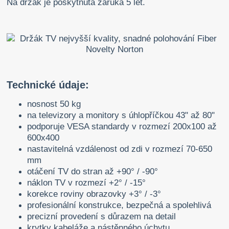
Na držák je poskytnuta záruka 5 let.
Technické údaje:
nosnost 50 kg
na televizory a monitory s úhlopříčkou 43" až 80"
podporuje VESA standardy v rozmezí 200x100 až
600x400
nastavitelná vzdálenost od zdi v rozmezí 70-650
mm
otáčení TV do stran až +90° / -90°
náklon TV v rozmezí +2° / -15°
korekce roviny obrazovky +3° / -3°
profesionální konstrukce, bezpečná a spolehlivá
precizní provedení s důrazem na detail
krytky kabeláže a nástěnného úchytu