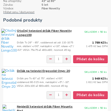
Na úhlopříčky:
43" až 80"
Záruka:
5 let
Výrobce:
Fiber Novelty
Hlídat cenu / dostupnost
Podobné produkty
Otočný televizní držák Fiber Novelty
SKLADEM > 50 ks
Longo100
Držák Tv 26" - 65", vzdálenost od zdi 110-1075
1 789 Kč
/
ks
mm, otáčení +/-90°, naklápění +/-10°, rotace +2° /
1 479 Kč
bez DPH
-92°, VESA 75x75 až 400x400, nosnost 45 kg
Přidat do košíku
Držák na televizi Ergosolid Onyx-20
SKLADEM > 50 ks
Držák pro Tv 43" až 75", otáčení +/-90°,
1 949 Kč
/
ks
vzdálenost 80-915 mm, naklápění +5° / -10°,
1 611 Kč
bez DPH
VESA 200x100 až 600x400, nosnost 45 kg
Přidat do košíku
Nejdelší televizní držák Fiber Mounts
SKLADEM > 50 ks
Big1