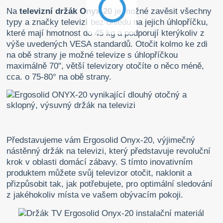
Na
televizní držák Onyx-20
je možné zavěsit všechny
typy a značky televizí bez ohledu na jejich úhlopříčku,
které mají hmotnost do 45 kg a podporují kterýkoliv z
výše uvedených VESA standardů. Otočit kolmo ke zdi
na obě strany je možné televize s úhlopříčkou
maximálně 70", větší televizory otočíte o něco méně,
cca. o 75-80° na obě strany.
Představujeme vám Ergosolid Onyx-20, výjimečný
nástěnný držák na televizi, který představuje revoluční
krok v oblasti domácí zábavy. S tímto inovativním
produktem můžete svůj televizor otočit, naklonit a
přizpůsobit tak, jak potřebujete, pro optimální sledování
z jakéhokoliv místa ve vašem obývacím pokoji.