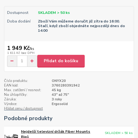
Dostupnost
SKLADEM > 50 ks
Doba dodání
Zboží Vám můžeme doručit již zítra do 16:00.
Stačí, když zboží objednáte nejpozději dnes do
14:00
1 949 Kč
/
ks
1 611 Kč
bez DPH
Přidat do košíku
Číslo produktu:
ONYX20
EAN kód:
3760280391942
Max. zatížení / nosnost:
45 kg
Na úhlopříčky:
43" až 75"
Záruka:
3 roky
Výrobce:
Ergosolid
Hlídat cenu / dostupnost
Podobné produkty
Nejdelší televizní držák Fiber Mounts
SKLADEM > 50 ks
Big1