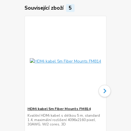
Související zboží
5
HDMi kabel 5m Fiber Mounts FM814
Podstava na
Kvalitní HDMi kabel s délkou 5 m, standard
Náhradní nož
1.4, maximální rozlišení 4096x2160 pixel,
24" - 55", n
30AWG, W/2 cores, 3D
design žabíc
800x400, nos