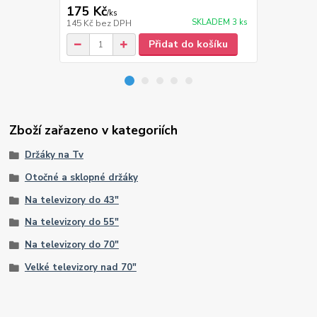
175 Kč
595 Kč
/
ks
/
Ba
SKLADEM 3 ks
145 Kč
bez DPH
492 Kč
bez 
Přidat do košíku
Zboží zařazeno v kategoriích
Držáky na Tv
Otočné a sklopné držáky
Na televizory do 43"
Na televizory do 55"
Na televizory do 70"
Velké televizory nad 70"