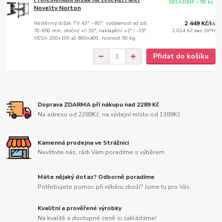
SKLADEM > 50 ks
Novelty Norton
Nástěnný držák TV 43" - 80", vzdálenost od zdi
2 449 Kč
/
ks
70-650 mm, otočný +/- 90°, naklápění +2° / -15°,
2 024 Kč
bez DPH
VESA 200x100 až 600x400, nosnost 50 kg
Přidat do košíku
Doprava ZDARMA při nákupu nad 2289 Kč
Na adresu od 2289Kč, na výdejní místo od 1389Kč
Kamenná prodejna ve Strážnici
Navštivte nás, rádi Vám poradíme s výběrem.
Máte nějaký dotaz? Odborně poradíme
Potřebujete pomoc při výběru zboží? Jsme tu pro Vás.
Kvalitní a prověřené výrobky
Na kvalitě a dostupné ceně si zakládáme!