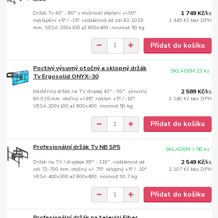
Držák Tv 43" - 80" s možností otáčení +/-90°,
1 749 Kč
/
ks
naklápění +5° / -15°, vzdálenost od zdi 82-1015
1 445 Kč
bez DPH
mm, VESA 200x100 až 800x400, nosnost 50 kg
Přidat do košíku
Poctivý výsuvný otočný a sklopný držák
SKLADEM 23 ks
Tv Ergosolid ONYX-30
Nástěnný držák na TV displej 43" - 90", výsuvný
2 589 Kč
/
ks
80-915 mm, otočný +/-65°, náklon +5° / -10°,
2 140 Kč
bez DPH
VESA 200x100 až 800x400, nosnost 50 kg
Přidat do košíku
Profesionální držák Tv NB SP5
SKLADEM > 50 ks
Držák na TV / displeje 65" - 110", vzdálenost od
2 549 Kč
/
ks
zdi 72-700 mm, otočný +/- 75°, sklopný +5° / -10°,
2 107 Kč
bez DPH
VESA 400x300 až 800x600, nosnost 90,7 kg
Přidat do košíku
Profesionální držák na televizi Fiber