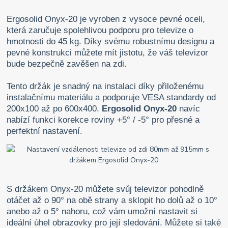
Ergosolid Onyx-20 je vyroben z vysoce pevné oceli,
která zaručuje spolehlivou podporu pro televize o
hmotnosti do 45 kg. Díky svému robustnímu designu a
pevné konstrukci můžete mít jistotu, že váš televizor
bude bezpečně zavěšen na zdi.
Tento držák je snadný na instalaci díky přiloženému
instalačnímu materiálu a podporuje VESA standardy od
200x100 až po 600x400.
Ergosolid Onyx-20
navíc
nabízí funkci korekce roviny +5° / -5° pro přesné a
perfektní nastavení.
S držákem Onyx-20 můžete svůj televizor pohodlně
otáčet až o 90° na obě strany a sklopit ho dolů až o 10°
anebo až o 5° nahoru, což vám umožní nastavit si
ideální úhel obrazovky pro její sledování. Můžete si také