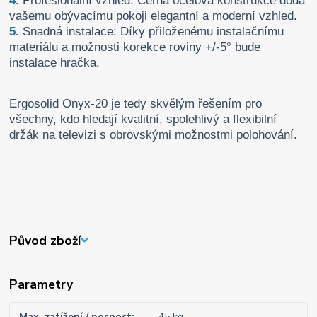
4.
Profesionální vzhled: Černá ocelová konstrukce dodá
vašemu obývacímu pokoji elegantní a moderní vzhled.
5.
Snadná instalace: Díky přiloženému instalačnímu
materiálu a možnosti korekce roviny +/-5° bude
instalace hračka.
Ergosolid Onyx-20 je tedy skvělým řešením pro
všechny, kdo hledají kvalitní, spolehlivý a flexibilní
držák na televizi s obrovskými možnostmi polohování.
Původ zboží
Parametry
Max. zatížení / nosnost
45 kg