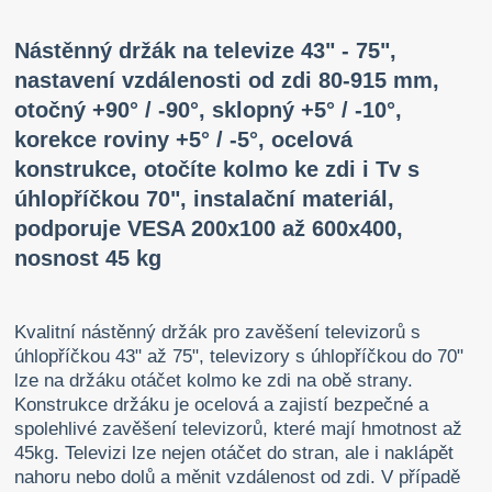
Nástěnný držák na televize 43" - 75",
nastavení vzdálenosti od zdi 80-915 mm,
otočný +90° / -90°, sklopný +5° / -10°,
korekce roviny +5° / -5°, ocelová
konstrukce, otočíte kolmo ke zdi i Tv s
úhlopříčkou 70", instalační materiál,
podporuje VESA 200x100 až 600x400,
nosnost 45 kg
Kvalitní nástěnný držák pro zavěšení televizorů s
úhlopříčkou 43" až 75", televizory s úhlopříčkou do 70"
lze na držáku otáčet kolmo ke zdi na obě strany.
Konstrukce držáku je ocelová a zajistí bezpečné a
spolehlivé zavěšení televizorů, které mají hmotnost až
45kg. Televizi lze nejen otáčet do stran, ale i naklápět
nahoru nebo dolů a měnit vzdálenost od zdi. V případě