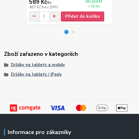
589 Kč
799 Kč
SKLADEM
/
ks
/
ks
> 50 ks
487 Kč
bez DPH
660 Kč
bez 
Přidat do košíku
Zboží zařazeno v kategoriích
Držáky na tablety a mobily
Držáky na tablety / iPady
Informace pro zákazníky