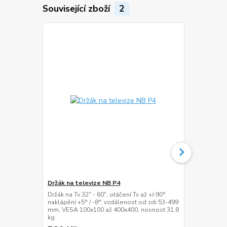
Související zboží
2
Držák na televize NB P4
Držák na mo
Držák na Tv 32" - 60", otáčení Tv až +/-90°,
Stolní držák 
naklápění +5° / -8°, vzdálenost od zdi 53-499
360°, naklápě
mm, VESA 100x100 až 400x400, nosnost 31,8
mm, délka 0
kg
100x100, nos