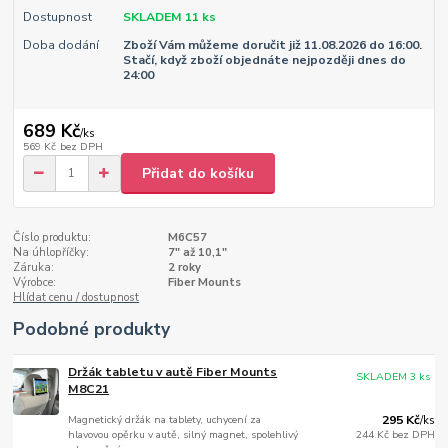
Dostupnost
SKLADEM 11 ks
Doba dodání
Zboží Vám můžeme doručit již 11.08.2026 do 16:00.
Stačí, když zboží objednáte nejpozději dnes do
24:00
689 Kč
/
ks
569 Kč
bez DPH
Přidat do košíku
Číslo produktu:
M6C57
Na úhlopříčky:
7" až 10,1"
Záruka:
2 roky
Výrobce:
Fiber Mounts
Hlídat cenu / dostupnost
Podobné produkty
Držák tabletu v autě Fiber Mounts
SKLADEM 3 ks
M8C21
Magnetický držák na tablety, uchycení za
295 Kč
/
ks
hlavovou opěrku v autě, silný magnet, spolehlivý
244 Kč
bez DPH