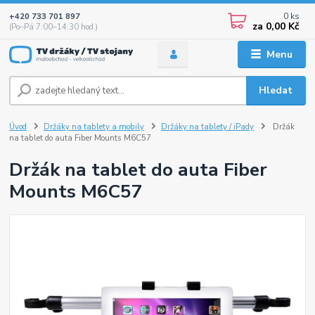
0
ks
+420 733 701 897
za
0,00 Kč
(Po–Pá 7:00–14:30 hod.)
Menu
Hledat
Úvod
Držáky na tablety a mobily
Držáky na tablety / iPady
Držák
na tablet do auta Fiber Mounts M6C57
Držák na tablet do auta Fiber
Mounts M6C57