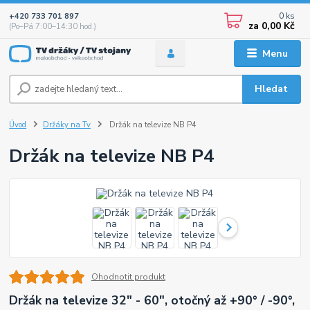
0
ks
+420 733 701 897
za
0,00 Kč
(Po–Pá 7:00–14:30 hod.)
Menu
Hledat
Úvod
Držáky na Tv
Držák na televize NB P4
Držák na televize NB P4
Ohodnotit produkt
Držák na televize 32" - 60", otočný až +90° / -90°,