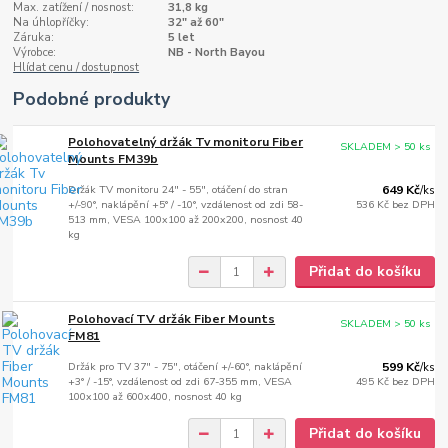
Max. zatížení / nosnost:
31,8 kg
Na úhlopříčky:
32" až 60"
Záruka:
5 let
Výrobce:
NB - North Bayou
Hlídat cenu / dostupnost
Podobné produkty
Polohovatelný držák Tv monitoru Fiber
SKLADEM > 50 ks
Mounts FM39b
Držák TV monitoru 24" - 55", otáčení do stran
649 Kč
/
ks
+/-90°, naklápění +5° / -10°, vzdálenost od zdi 58-
536 Kč
bez DPH
513 mm, VESA 100x100 až 200x200, nosnost 40
kg
Přidat do košíku
Polohovací TV držák Fiber Mounts
SKLADEM > 50 ks
FM81
Držák pro TV 37" - 75", otáčení +/-60°, naklápění
599 Kč
/
ks
+3° / -15°, vzdálenost od zdi 67-355 mm, VESA
495 Kč
bez DPH
100x100 až 600x400, nosnost 40 kg
Přidat do košíku