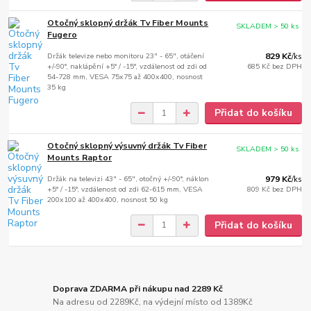
Otočný sklopný držák Tv Fiber Mounts
SKLADEM > 50 ks
Fugero
Držák televize nebo monitoru 23" - 65", otáčení
829 Kč
/
ks
+/-90°, naklápění +5° / -15°, vzdálenost od zdi od
685 Kč
bez DPH
54-728 mm, VESA 75x75 až 400x400, nosnost
35 kg
Přidat do košíku
Otočný sklopný výsuvný držák Tv Fiber
SKLADEM > 50 ks
Mounts Raptor
Držák na televizi 43" - 65", otočný +/-90°, náklon
979 Kč
/
ks
+5° / -15°, vzdálenost od zdi 62-615 mm, VESA
809 Kč
bez DPH
200x100 až 400x400, nosnost 50 kg
Přidat do košíku
Doprava ZDARMA při nákupu nad 2289 Kč
Na adresu od 2289Kč, na výdejní místo od 1389Kč