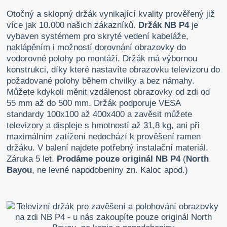
Otočný a sklopný držák
vynikající kvality prověřený již
více jak 10.000 našich zákazníků.
Držák NB P4
je
vybaven systémem pro skryté vedení kabeláže,
naklápěním i možností dorovnání obrazovky do
vodorovné polohy po montáži. Držák má výbornou
konstrukci, díky které nastavíte obrazovku televizoru do
požadované polohy během chvilky a bez námahy.
Můžete kdykoli měnit vzdálenost obrazovky od zdi od
55 mm až do 500 mm. Držák podporuje VESA
standardy 100x100 až 400x400 a zavěsit můžete
televizory a displeje s hmotností až 31,8 kg, ani při
maximálním zatížení nedochází k prověšení ramen
držáku. V balení najdete potřebný instalační materiál.
Záruka 5 let.
Prodáme pouze originál NB P4
(
North
Bayou
, ne levné napodobeniny zn. Kaloc apod.)