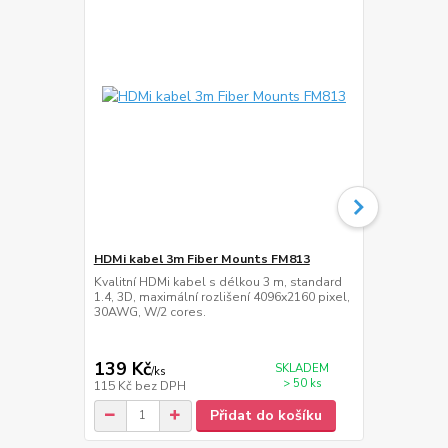
HDMi kabel 3m Fiber Mounts FM813
Nástěnné / s
Mounts SB2
Kvalitní HDMi kabel s délkou 3 m, standard
1.4, 3D, maximální rozlišení 4096x2160 pixel,
2ks držáků n
30AWG, W/2 cores.
stěnu nebo n
+/- 360°, sk
140 mm, nos
139 Kč
189 Kč
SKLADEM
/
ks
/
ba
> 50 ks
115 Kč
bez DPH
156 Kč
bez 
Přidat do košíku