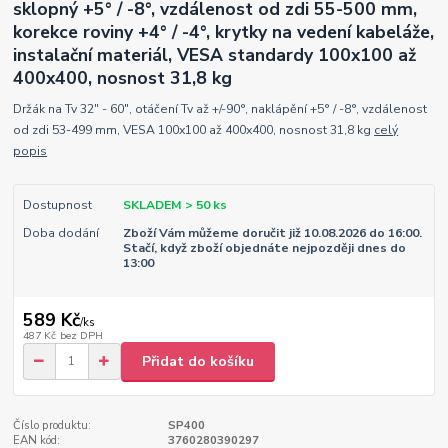
sklopný +5° / -8°, vzdálenost od zdi 55-500 mm,
korekce roviny +4° / -4°, krytky na vedení kabeláže,
instalační materiál, VESA standardy 100x100 až
400x400, nosnost 31,8 kg
Držák na Tv 32" - 60", otáčení Tv až +/-90°, naklápění +5° / -8°, vzdálenost
od zdi 53-499 mm, VESA 100x100 až 400x400, nosnost 31,8 kg
celý
popis
Dostupnost
SKLADEM > 50 ks
Doba dodání
Zboží Vám můžeme doručit již 10.08.2026 do 16:00.
Stačí, když zboží objednáte nejpozději dnes do
13:00
589 Kč
/
ks
487 Kč
bez DPH
Přidat do košíku
Číslo produktu:
SP400
EAN kód:
3760280390297