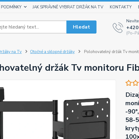
 PODMÍNKY
JAK SPRÁVNĚ VYBRAT DRŽÁK NA TV
KONTAKTY
Nevíte
Hledat
+420
(Po–Pá
ržáky na Tv
Otočné a sklopné držáky
Polohovatelný držák Tv moni
hovatelný držák Tv monitoru F
Diza
moni
-90°
58-5
kryt
100x