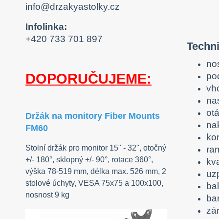
info@drzakyastolky.cz
Infolinka:
+420 733 701 897
Techn
no
po
DOPORUČUJEME:
vh
na
ot
Držák na monitory Fiber Mounts
nak
FM60
kor
Stolní držák pro monitor 15" - 32", otočný
ra
+/- 180°, sklopný +/- 90°, rotace 360°,
kva
výška 78-519 mm, délka max. 526 mm, 2
uz
stolové úchyty, VESA 75x75 a 100x100,
bal
nosnost 9 kg
ba
zár