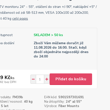
TV monitoru 24" - 55", otáčení do stran +/-90°, naklápění +5° /
vzdálenost od zdi 58-513 mm, VESA 100x100 až 200x200,
t 40 kg
celý popis
tupnost
SKLADEM > 50 ks
a dodání
Zboží Vám můžeme doručit již
11.08.2026 do 16:00. Stačí, když
zboží objednáte nejpozději dnes
do 24:00
9 Kč
/
ks
Přidat do košíku
 Kč
bez DPH
roduktu:
FM39b
EAN kód:
5901597301691
tížení / nosnost:
40 kg
Na úhlopříčky:
24" až 55"
5 let
Výrobce:
Fiber Mounts