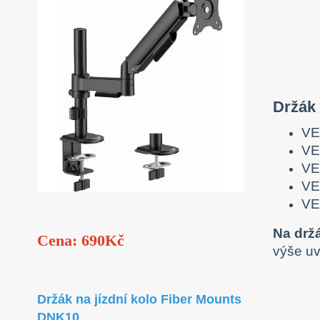
Držák
VE
VE
VE
VE
VE
Na drž
Cena: 690Kč
výše u
Držák na jízdní kolo Fiber Mounts
DNK10