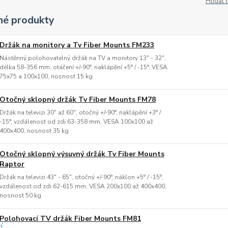
Hlídat 
é produkty
Držák na monitory a Tv Fiber Mounts FM233
Nástěnný polohovatelný držák na TV a monitory 13" - 32",
délka 58-356 mm, otáčení +/-90°, naklápění +5° / -15°, VESA
75x75 a 100x100, nosnost 15 kg
Otočný sklopný držák Tv Fiber Mounts FM78
Držák na televizi 30" až 60", otočný +/-90°, naklápění +3° /
-15°, vzdálenost od zdi 63-358 mm, VESA 100x100 až
400x400, nosnost 35 kg
Otočný sklopný výsuvný držák Tv Fiber Mounts
Raptor
Držák na televizi 43" - 65", otočný +/-90°, náklon +5° / -15°,
vzdálenost od zdi 62-615 mm, VESA 200x100 až 400x400,
nosnost 50 kg
Polohovací TV držák Fiber Mounts FM81