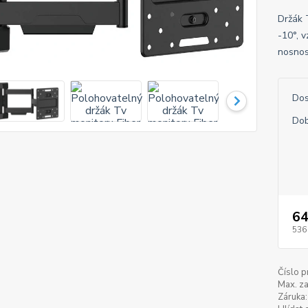
Držák 
-10°, 
nosnos
Dos
Dob
64
536
Číslo p
Max. za
Záruka: