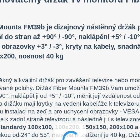
Mounts FM39b je dizajnový nástěnný držák p
í do stran až +90° / -90°, naklápění +5° / -1
 obrazovky +3° / -3°, kryty na kabely, snad
x200, nosnost 40 kg
ěkný a kvalitní držák pro zavěšení televize nebo mo
vané polohy. Držák Fiber Mounts FM39b Vám umožní
90°, naklápět ji od +5° / -10°, měnit její vzdálenost o
držáku mají krytky na vedení kabeláže k televizoru
 instalaci na zeď a pro uchycení obrazovky - VESA d
íte k zadní straně televizoru a následně ji i s televiz
tandardy 100x100, 100x200, 150x150, 200x100 a
čkou od 24" do 55", maximální zatížení je 40 kg. Drž