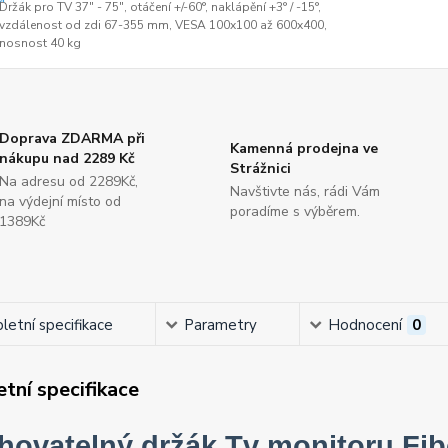
Držák pro TV 37" - 75", otáčení +/-60°, naklápění +3° / -15°,
vzdálenost od zdi 67-355 mm, VESA 100x100 až 600x400,
nosnost 40 kg
Doprava ZDARMA při
Kamenná prodejna ve
nákupu nad 2289 Kč
Strážnici
Na adresu od 2289Kč,
Navštivte nás, rádi Vám
na výdejní místo od
poradíme s výběrem.
1389Kč
etní specifikace
Parametry
Hodnocení
0
tní specifikace
hovatelný držák Tv monitoru Fi