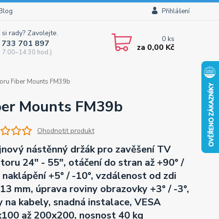
Blog
Přihlášení
 si rady? Zavolejte.
0
ks
 733 701 897
za
0,00 Kč
 7:00–14:30 hod.)
toru Fiber Mounts FM39b
iber Mounts FM39b
Ohodnotit produkt
jnový nástěnný držák pro zavěšení TV
toru 24" - 55", otáčení do stran až +90° /
, naklápění +5° / -10°, vzdálenost od zdi
13 mm, úprava roviny obrazovky +3° / -3°,
y na kabely, snadná instalace, VESA
100 až 200x200, nosnost 40 kg