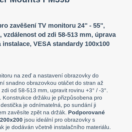
ro zavěšení TV monitoru 24" - 55",
0°, vzdálenost od zdi 58-513 mm, úprava
ná instalace, VESA standardy 100x100
nitoru na zeď a nastavení obrazovky do
 snadno obrazovkou otáčet do stran až
d zdi od 58-513 mm, upravit rovinu +3° / -3°.
. Konstrukce držáku je přizpůsobena pro
estička je odnímatelná, po sundání ji
orem zavěsíte zpět na držák.
Podporované
 200x200
jsou ideální pro obrazovky s
ák je dodáván včetně instalačního materiálu.