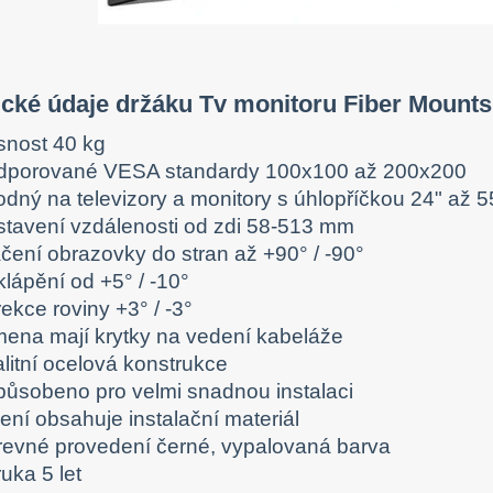
ické údaje držáku Tv monitoru Fiber Mount
snost 40 kg
dporované VESA standardy 100x100 až 200x200
odný na televizory a monitory s úhlopříčkou 24" až 5
stavení vzdálenosti od zdi 58-513 mm
áčení obrazovky do stran až +90° / -90°
lápění od +5° / -10°
ekce roviny +3° / -3°
mena mají krytky na vedení kabeláže
litní ocelová konstrukce
působeno pro velmi snadnou instalaci
ení obsahuje instalační materiál
revné provedení černé, vypalovaná barva
uka 5 let