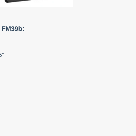
s FM39b:
5"