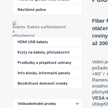
Nástěnné police
Fiber 
Elektro a příslušenství:
otáčen
roviny
HDMi USB kabely
až 200
Kryty na kabely, příslušenství
Velmi p
Prodlužky a přepěťové ochrany
požado
Info-kiosky, informační panely
+90° / -
Ramena 
Bezdrátové domovní zvonky
snadnou
přichyt
VESA s
Velkoobchodní prodej
úhlopří