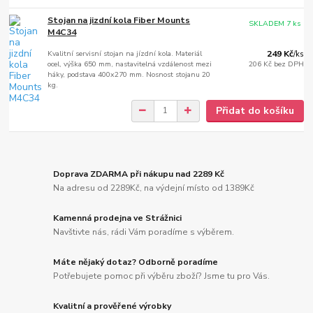
Stojan na jizdní kola Fiber Mounts
SKLADEM 7 ks
M4C34
Kvalitní servisní stojan na jízdní kola. Materiál
249 Kč
/
ks
ocel, výška 650 mm, nastavitelná vzdálenost mezi
206 Kč
bez DPH
háky, podstava 400x270 mm. Nosnost stojanu 20
kg.
Přidat do košíku
Doprava ZDARMA při nákupu nad 2289 Kč
Na adresu od 2289Kč, na výdejní místo od 1389Kč
Kamenná prodejna ve Strážnici
Navštivte nás, rádi Vám poradíme s výběrem.
Máte nějaký dotaz? Odborně poradíme
Potřebujete pomoc při výběru zboží? Jsme tu pro Vás.
Kvalitní a prověřené výrobky