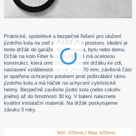
Praktické, spolehlivé a bezpečné řešení pro uložení
jízdního kola na zeď a získání více prostoru. Ideální je
tento držák do garáže, dílny, sklepa, bytu nebo domu.
Držák na kolo Fiber Mounts M4C84 má ocelovou
konstrukci, která umožňuje zaklopení držáku ke zdi,
nastavení vzdálenosti od zdi 370-470 mm, závěsná část
je opatřena ochraným potahem proti poškrábání rámu
jízdního kola a má háček na uchycení cyklistické
helmy. Bezpečně zavěsíte jízdní kola (nebo cokoliv
jiného) až do hmotnosti 30 kg. V balení naleznete
kvalitní instalační materiál. Na držák poskytujeme
záruku 3 roky.