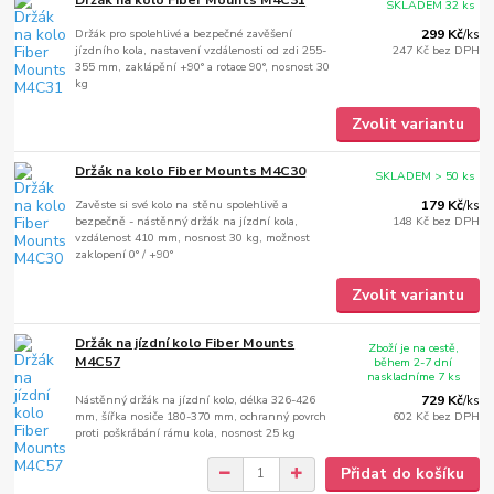
SKLADEM 32 ks
Držák pro spolehlivé a bezpečné zavěšení
299 Kč
/
ks
jízdního kola, nastavení vzdálenosti od zdi 255-
247 Kč
bez DPH
355 mm, zaklápění +90° a rotace 90°, nosnost 30
kg
Zvolit variantu
Držák na kolo Fiber Mounts M4C30
SKLADEM > 50 ks
Zavěste si své kolo na stěnu spolehlivě a
179 Kč
/
ks
bezpečně - nástěnný držák na jízdní kola,
148 Kč
bez DPH
vzdálenost 410 mm, nosnost 30 kg, možnost
zaklopení 0° / +90°
Zvolit variantu
Držák na jízdní kolo Fiber Mounts
Zboží je na cestě,
M4C57
během 2-7 dní
naskladníme 7 ks
Nástěnný držák na jízdní kolo, délka 326-426
729 Kč
/
ks
mm, šířka nosiče 180-370 mm, ochranný povrch
602 Kč
bez DPH
proti poškrábání rámu kola, nosnost 25 kg
Přidat do košíku