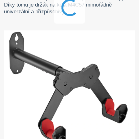
Díky tomu je držák na kola M4C57 mimořádně
univerzální a přizpůsobivý.