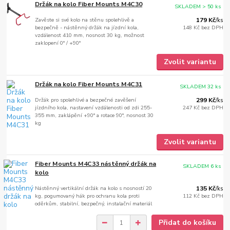
Držák na kolo Fiber Mounts M4C30
SKLADEM > 50 ks
Zavěste si své kolo na stěnu spolehlivě a
179 Kč
/
ks
bezpečně - nástěnný držák na jízdní kola,
148 Kč
bez DPH
vzdálenost 410 mm, nosnost 30 kg, možnost
zaklopení 0° / +90°
Zvolit variantu
Držák na kolo Fiber Mounts M4C31
SKLADEM 32 ks
Držák pro spolehlivé a bezpečné zavěšení
299 Kč
/
ks
jízdního kola, nastavení vzdálenosti od zdi 255-
247 Kč
bez DPH
355 mm, zaklápění +90° a rotace 90°, nosnost 30
kg
Zvolit variantu
Fiber Mounts M4C33 nástěnný držák na
SKLADEM 6 ks
kolo
Nástěnný vertikální držák na kolo s nosností 20
135 Kč
/
ks
kg, pogumovaný hák pro ochranu kola proti
112 Kč
bez DPH
oděrkům, stabilní, bezpečný, instalační materiál
Přidat do košíku