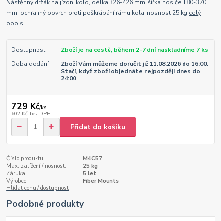
Nástěnný držák na jízdní kolo, délka 326-426 mm, šířka nosiče 180-370
mm, ochranný povrch proti poškrábání rámu kola, nosnost 25 kg
celý
popis
Dostupnost
Zboží je na cestě, během 2-7 dní naskladníme 7 ks
Doba dodání
Zboží Vám můžeme doručit již 11.08.2026 do 16:00.
Stačí, když zboží objednáte nejpozději dnes do
24:00
729 Kč
/
ks
602 Kč
bez DPH
Přidat do košíku
Číslo produktu:
M4C57
Max. zatížení / nosnost:
25 kg
Záruka:
5 let
Výrobce:
Fiber Mounts
Hlídat cenu / dostupnost
Podobné produkty