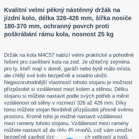
Kvalitní velmi pěkný nástěnný držák na
jízdní kolo, délka 326-426 mm, šířka nosiče
180-370 mm, ochranný povrch proti
poškrábání rámu kola, nosnost 25 kg
Držák na kola M4C57 nabízí velmi praktické a pohodlné
řešení pro zavěšení kola na zeď. Je užitečný zejména
pro ty, kteří mají v domě, garáži nebo bytě málo místa,
ale chtějí své kolo bezpečně a snadno uložit.
Nejpozoruhodnější vlastností tohoto stojanu je možnost
přizpůsobit si vzdálenost mezi kolem a stěnou. Délku
stojanu si můžete nastavit podle svých potřeb a měnit
vzdálenost od stěny v rozmezí 326 až 426 mm. Díky
tomu můžete stojan flexibilně přizpůsobit přesně svému
prostoru. Kromě toho je možné nastavit vzdálenost
mezi rameny tohoto stojanu. Vzdálenost mezi rameny
můžete nastavit až do úhlu 45 stupňů, což vám umožní
bezpečně zavěsit jízdní kola různých velikostí a typů.