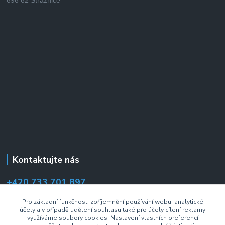
Kontaktujte nás
+420 733 701 897
(Po–Pá 7:00–14:30 hod.)
Pro základní funkčnost, zpříjemnění používání webu, analytické
účely a v případě udělení souhlasu také pro účely cílení reklamy
info@drzakyastolky.cz
využíváme soubory cookies. Nastavení vlastních preferencí