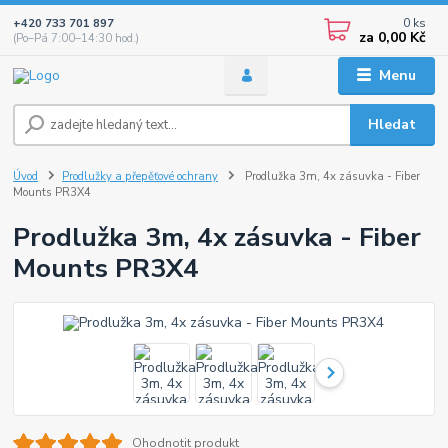
0
ks
+420 733 701 897
za
0,00 Kč
(Po–Pá 7:00–14:30 hod.)
Menu
Hledat
Úvod
Prodlužky a přepěťové ochrany
Prodlužka 3m, 4x zásuvka - Fiber
Mounts PR3X4
Prodlužka 3m, 4x zásuvka - Fiber
Mounts PR3X4
Ohodnotit produkt