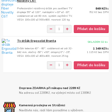
Novelty C6T
Profesionální nástěnný držák pro zavěšení TV
849 Kč
/
ks
displeje 55" až 120", naklápění +10° až -10°,
702 Kč
bez DPH
vzdálenost od zdi 80 mm, systém zajištění TV,
VESA 100x100 až 900x600, nosnost 120 kg
Přidat do košíku
Tv držák Ergosolid Branta
SKLADEM 32 ks
Držák televize 43" - 60", vzdálenost od zdi 32-
1 349 Kč
/
ks
642 mm, otočný -50° / +90°, sklopný 0° / -15°,
1 115 Kč
bez DPH
VESA 100x100 až 400x400, nosnost 25 kg
Přidat do košíku
Doprava ZDARMA při nákupu nad 2289 Kč
Na adresu od 2289Kč, na výdejní místo od 1389Kč
Kamenná prodejna ve Strážnici
Navštivte nás, rádi Vám poradíme s výběrem.