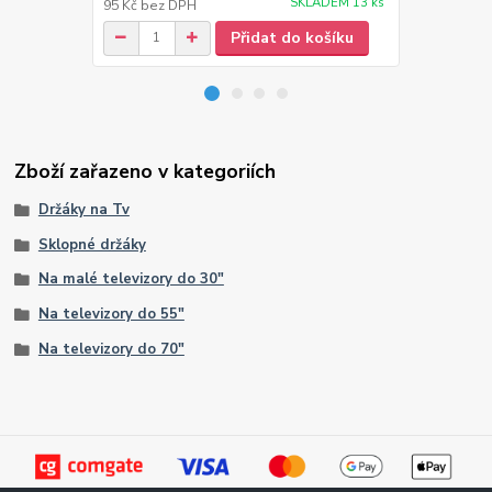
SKLADEM 13 ks
95 Kč
bez DPH
297 Kč
bez 
Přidat do košíku
Zboží zařazeno v kategoriích
Držáky na Tv
Sklopné držáky
Na malé televizory do 30"
Na televizory do 55"
Na televizory do 70"