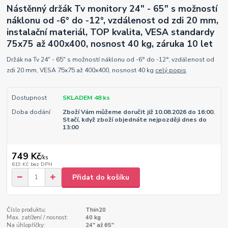
Nástěnný držák Tv monitory 24" - 65" s možností
náklonu od -6° do -12°, vzdálenost od zdi 20 mm,
instalační materiál, TOP kvalita, VESA standardy
75x75 až 400x400, nosnost 40 kg, záruka 10 let
Držák na Tv 24" - 65" s možností náklonu od -6° do -12°, vzdálenost od
zdi 20 mm, VESA 75x75 až 400x400, nosnost 40 kg
celý popis
Dostupnost
SKLADEM 48 ks
Doba dodání
Zboží Vám můžeme doručit již 10.08.2026 do 16:00.
Stačí, když zboží objednáte nejpozději dnes do
13:00
749 Kč
/
ks
619 Kč
bez DPH
Přidat do košíku
Číslo produktu:
Thin20
Max. zatížení / nosnost:
40 kg
Na úhlopříčky:
24" až 65"