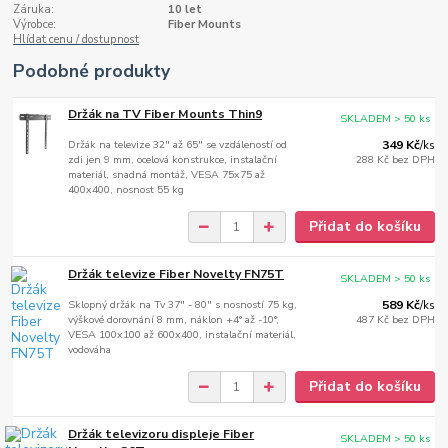
Záruka:
10 let
Výrobce:
Fiber Mounts
Hlídat cenu / dostupnost
Podobné produkty
Držák na TV Fiber Mounts Thin9
SKLADEM > 50 ks
Držák na televize 32" až 65" se vzdáleností od
349 Kč
/
ks
zdi jen 9 mm, ocelová konstrukce, instalační
288 Kč
bez DPH
materiál, snadná montáž, VESA 75x75 až
400x400, nosnost 55 kg
Přidat do košíku
Držák televize Fiber Novelty FN75T
SKLADEM > 50 ks
Sklopný držák na Tv 37" - 80" s nosností 75 kg,
589 Kč
/
ks
výškové dorovnání 8 mm, náklon +4° až -10°,
487 Kč
bez DPH
VESA 100x100 až 600x400, instalační materiál,
vodováha
Přidat do košíku
Držák televizoru displeje Fiber
SKLADEM > 50 ks