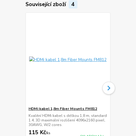
Související zboží
4
HDMi kabel 1,8m Fiber Mounts FM812
Lišta na ka
Kvalitní HDMi kabel s délkou 1,8 m, standard
Hliníková ná
1.4, 3D maximální rozlišení 4096x2160 pixel,
cm, šířka 60
30AWG, W/2 cores.
115 Kč
359 Kč
/
ks
/
ks