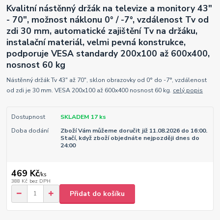
Kvalitní nástěnný držák na televize a monitory 43"
- 70", možnost náklonu 0° / -7°, vzdálenost Tv od
zdi 30 mm, automatické zajištění Tv na držáku,
instalační materiál, velmi pevná konstrukce,
podporuje VESA standardy 200x100 až 600x400,
nosnost 60 kg
Nástěnný držák Tv 43" až 70", sklon obrazovky od 0° do -7°, vzdálenost
od zdi je 30 mm. VESA 200x100 až 600x400 nosnost 60 kg.
celý popis
Dostupnost
SKLADEM 17 ks
Doba dodání
Zboží Vám můžeme doručit již 11.08.2026 do 16:00.
Stačí, když zboží objednáte nejpozději dnes do
24:00
469 Kč
/
ks
388 Kč
bez DPH
Přidat do košíku