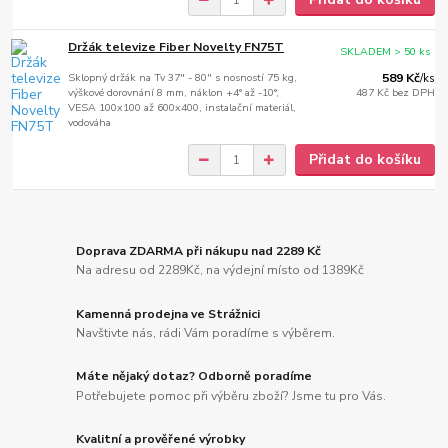
Držák televize Fiber Novelty FN75T
SKLADEM > 50 ks
Sklopný držák na Tv 37" - 80" s nosností 75 kg,
589 Kč
/
ks
výškové dorovnání 8 mm, náklon +4° až -10°,
487 Kč
bez DPH
VESA 100x100 až 600x400, instalační materiál,
vodováha
Přidat do košíku
Doprava ZDARMA při nákupu nad 2289 Kč
Na adresu od 2289Kč, na výdejní místo od 1389Kč
Kamenná prodejna ve Strážnici
Navštivte nás, rádi Vám poradíme s výběrem.
Máte nějaký dotaz? Odborně poradíme
Potřebujete pomoc při výběru zboží? Jsme tu pro Vás.
Kvalitní a prověřené výrobky