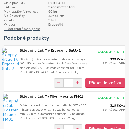
Číslo produktu:
PERTO-4T
EAN kód:
3760280390488
Max. zatížení / nosnost:
60 kg
Na úhlopříčky:
43" až 70"
Záruka:
5 let
Výrobce:
Ergosolid
Hlídat cenu / dostupnost
Podobné produkty
Sklopný držák TV Ergosolid Satt-2
SKLADEM > 50 ks
Nástěnný držák pro zavěšení televizoru displeje
329 Kč
/
ks
40" - 80" na zeď s možností naklápění obrazovky
272 Kč
bez DPH
směrem dolů 0° / -10°, vzdálenost od zdi 38 mm,
VESA 200x100 až 600x400, nosnost 45 kg
Přidat do košíku
Sklopný držák Tv Fiber Mounts FM01
SKLADEM > 50 ks
Držák na televizi, monitor nebo displej 37" - 80",
319 Kč
/
ks
náklon obrazovky 0° až -8°, vzdálenost od zdi
264 Kč
bez DPH
min. 20 mm, automatické zajištění Tv na držáku,
VESA 75x75 až 600x400, nosnost 45 kg
Přidat do košíku