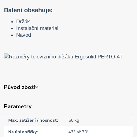
Balení obsahuje:
Držák
Instalační materiál
Návod
Původ zboží
Parametry
Max. zatížení / nosnost
60 kg
Na úhlopříčky
43" až 70"